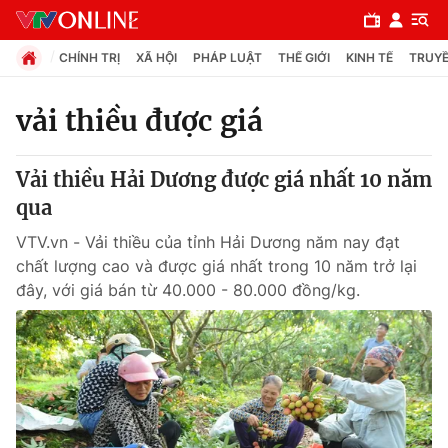
CHÍNH TRỊ
XÃ HỘI
PHÁP LUẬT
THẾ GIỚI
KINH TẾ
TRUYỀ
vải thiều được giá
Chuyên mục
Vải thiều Hải Dương được giá nhất 10 năm
Chính trị
qua
VTV.vn - Vải thiều của tỉnh Hải Dương năm nay đạt
Xã hội
chất lượng cao và được giá nhất trong 10 năm trở lại
đây, với giá bán từ 40.000 - 80.000 đồng/kg.
Pháp luật
Y tế
Thế giới