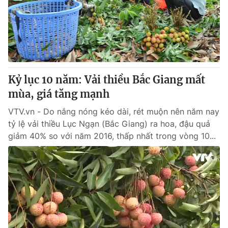
Tin tức
Kinh tế
Thế giới đó đây
Tài chính
Dữ liệu và đời sống
Câu chuyện quốc tế
Thị trường
Kỷ lục 10 năm: Vải thiều Bắc Giang mất
Truyền hình
Góc doanh nghiệp
mùa, giá tăng mạnh
Phim VTV
Giải trí
VTV.vn - Do nắng nóng kéo dài, rét muộn nên năm nay
Hậu trường
tỷ lệ vải thiều Lục Ngạn (Bắc Giang) ra hoa, đậu quả
Điện ảnh
giảm 40% so với năm 2016, thấp nhất trong vòng 10...
Đời sống
Nhân vật
Âm nhạc
Du lịch
Khán giả
Giáo dục
Sao
Làm đẹp
Giải sao mai
Tuyển sinh
Công nghệ
Chất lượng cuộc sống
Học trực tuyến
Hitech Công nghệ tương lai