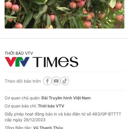
Giao lưu trực tuyến
Sản phẩm
Lịch phát sóng
Thị trường
Tư vấn
Chuyên mục khác
Emagazine
Podcast
THỜI BÁO VTV
Photo
Infographic
Theo dõi báo trên
Video
Shorts video
Cơ quan chủ quản:
Đài Truyền hình Việt Nam
VTV Money
VTV Thể thao
Cơ quan báo chí:
Thời báo VTV
Giấy phép hoạt động báo in và báo điện tử số 483/GP-BTTTT
VTV Sức khoẻ
Bất động sản
cấp ngày 29/12/2023
Tổng Biên tập:
Vũ Thanh Thủy