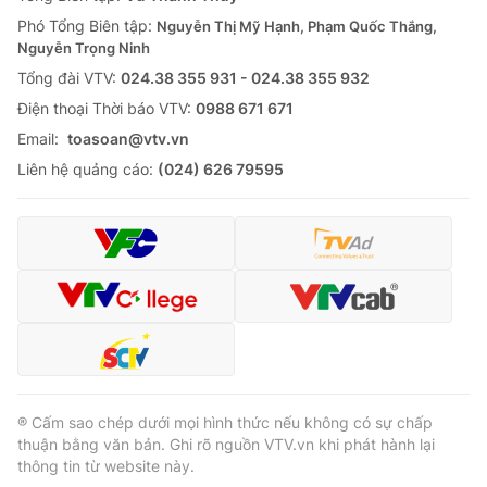
Thị trường 24h
Tấm lòng Việt
Phó Tổng Biên tập:
Nguyễn Thị Mỹ Hạnh, Phạm Quốc Thắng,
Nguyễn Trọng Ninh
VTV4
Vươn mình bằng AI
Tổng đài VTV:
024.38 355 931 - 024.38 355 932
Ðiện thoại Thời báo VTV:
0988 671 671
VTV9
VTV8
Email:
toasoan@vtv.vn
Liên hệ quảng cáo:
(024) 626 79595
Liên hệ tòa soạn
English
THỜI BÁO VTV
Theo dõi báo trên
® Cấm sao chép dưới mọi hình thức nếu không có sự chấp
thuận bằng văn bản. Ghi rõ nguồn VTV.vn khi phát hành lại
thông tin từ website này.
Cơ quan chủ quản:
Đài Truyền hình Việt Nam