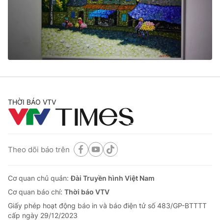
Tin tức
Kinh tế
Thế giới đó đây
Tài chính
Dữ liệu và đời sống
Câu chuyện quốc tế
Thị trường
Truyền hình
Góc doanh nghiệp
Phim VTV
THỜI BÁO VTV
Giải trí
Hậu trường
Điện ảnh
Đời sống
Nhân vật
Âm nhạc
Theo dõi báo trên
Du lịch
Khán giả
Giáo dục
Sao
Làm đẹp
Giải sao mai
Cơ quan chủ quản:
Đài Truyền hình Việt Nam
Tuyển sinh
Công nghệ
Cơ quan báo chí:
Thời báo VTV
Chất lượng cuộc sống
Học trực tuyến
Giấy phép hoạt động báo in và báo điện tử số 483/GP-BTTTT
Hitech Công nghệ tương lai
cấp ngày 29/12/2023