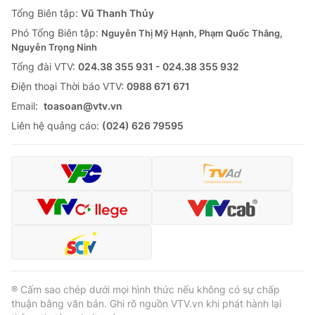
Giao lưu trực tuyến
Tổng Biên tập:
Vũ Thanh Thủy
Sản phẩm
Phó Tổng Biên tập:
Nguyễn Thị Mỹ Hạnh, Phạm Quốc Thắng,
Lịch phát sóng
Thị trường
Nguyễn Trọng Ninh
Tổng đài VTV:
024.38 355 931 - 024.38 355 932
Tư vấn
Ðiện thoại Thời báo VTV:
0988 671 671
Chuyên mục khác
Email:
toasoan@vtv.vn
Emagazine
Podcast
Liên hệ quảng cáo:
(024) 626 79595
Photo
Infographic
Video
Shorts video
VTV Money
VTV Thể thao
VTV Sức khoẻ
Bất động sản
® Cấm sao chép dưới mọi hình thức nếu không có sự chấp
thuận bằng văn bản. Ghi rõ nguồn VTV.vn khi phát hành lại