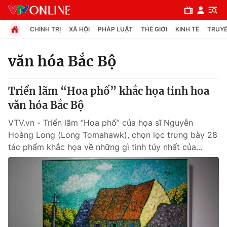
CHÍNH TRỊ
XÃ HỘI
PHÁP LUẬT
THẾ GIỚI
KINH TẾ
TRUYỀ
văn hóa Bắc Bộ
Chuyên mục
Triển lãm “Hoa phố” khắc họa tinh hoa
Chính trị
văn hóa Bắc Bộ
VTV.vn - Triển lãm “Hoa phố” của họa sĩ Nguyễn
Xã hội
Hoàng Long (Long Tomahawk), chọn lọc trưng bày 28
tác phẩm khắc họa về những gì tinh túy nhất của...
Pháp luật
Y tế
Thế giới