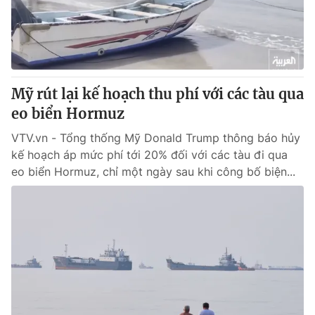
Giao lưu trực tuyến
Sản phẩm
Lịch phát sóng
Thị trường
Tư vấn
Mỹ rút lại kế hoạch thu phí với các tàu qua
Chuyên mục khác
eo biển Hormuz
Emagazine
Podcast
VTV.vn - Tổng thống Mỹ Donald Trump thông báo hủy
kế hoạch áp mức phí tới 20% đối với các tàu đi qua
Photo
Infographic
eo biển Hormuz, chỉ một ngày sau khi công bố biện...
Video
Shorts video
VTV Money
VTV Thể thao
VTV Sức khoẻ
Bất động sản