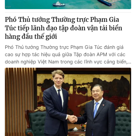
® Cấm sao chép dưới mọi hình thức nếu không có sự chấp
Phó Thủ tướng Thường trực Phạm Gia
thuận bằng văn bản. Ghi rõ nguồn VTV.vn khi phát hành lại
Túc tiếp lãnh đạo tập đoàn vận tải biển
thông tin từ website này.
hàng đầu thế giới
Phó Thủ tướng Thường trực Phạm Gia Túc đánh giá
cao sự hợp tác hiệu quả giữa Tập đoàn APM với các
doanh nghiệp Việt Nam trong các lĩnh vực cảng biển,...