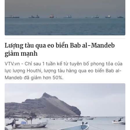
Tin tức
Kinh tế
Thế giới đó đây
Tài chính
Dữ liệu và đời sống
Câu chuyện quốc tế
Thị trường
Lượng tàu qua eo biển Bab al-Mandeb
Truyền hình
Góc doanh nghiệp
giảm mạnh
Phim VTV
Giải trí
VTV.vn - Chỉ sau 1 tuần kể từ tuyên bố phong tỏa của
Hậu trường
lực lượng Houthi, lượng tàu hàng qua eo biển Bab al-
Điện ảnh
Mandeb đã giảm hơn 50%.
Đời sống
Nhân vật
Âm nhạc
Du lịch
Khán giả
Giáo dục
Sao
Làm đẹp
Giải sao mai
Tuyển sinh
Công nghệ
Chất lượng cuộc sống
Học trực tuyến
Hitech Công nghệ tương lai