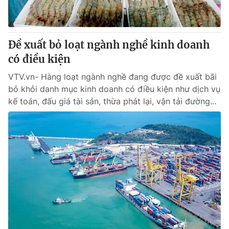
Giấy phép hoạt động báo in và báo điện tử số 483/GP-BTTTT
cấp ngày 29/12/2023
Tổng Biên tập:
Vũ Thanh Thủy
Đề xuất bỏ loạt ngành nghề kinh doanh
Phó Tổng Biên tập:
Nguyễn Thị Mỹ Hạnh, Phạm Quốc Thắng,
có điều kiện
Nguyễn Trọng Ninh
Tổng đài VTV:
024.38 355 931 - 024.38 355 932
VTV.vn- Hàng loạt ngành nghề đang được đề xuất bãi
Ðiện thoại Thời báo VTV:
024.66 897 897
bỏ khỏi danh mục kinh doanh có điều kiện như dịch vụ
Email:
toasoan@vtv.vn
kế toán, đấu giá tài sản, thừa phát lại, vận tải đường...
Liên hệ quảng cáo:
024-7300.7108