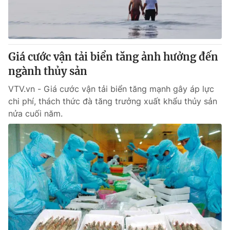
Thị trường 24h
Tấm lòng Việt
VTV4
Vươn mình bằng AI
Giá cước vận tải biển tăng ảnh hưởng đến
VTV9
VTV8
ngành thủy sản
VTV.vn - Giá cước vận tải biển tăng mạnh gây áp lực
Liên hệ tòa soạn
English
chi phí, thách thức đà tăng trưởng xuất khẩu thủy sản
nửa cuối năm.
THỜI BÁO VTV
Theo dõi báo trên
Cơ quan chủ quản:
Đài Truyền hình Việt Nam
Cơ quan báo chí:
Thời báo VTV