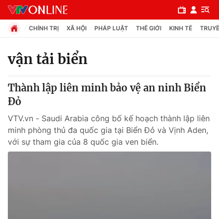
CHÍNH TRỊ
XÃ HỘI
PHÁP LUẬT
THẾ GIỚI
KINH TẾ
TRUYỀ
vận tải biển
Chuyên mục
Thành lập liên minh bảo vệ an ninh Biển
Chính trị
Đỏ
VTV.vn - Saudi Arabia công bố kế hoạch thành lập liên
Xã hội
minh phòng thủ đa quốc gia tại Biển Đỏ và Vịnh Aden,
với sự tham gia của 8 quốc gia ven biển.
Pháp luật
Y tế
Thế giới