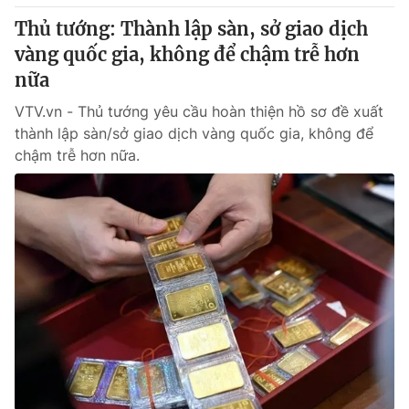
Giấy phép hoạt động báo in và báo điện tử số 483/GP-BTTTT
Thủ tướng: Thành lập sàn, sở giao dịch
cấp ngày 29/12/2023
vàng quốc gia, không để chậm trễ hơn
Tổng Biên tập:
Vũ Thanh Thủy
nữa
Phó Tổng Biên tập:
Nguyễn Thị Mỹ Hạnh, Phạm Quốc Thắng,
Nguyễn Trọng Ninh
VTV.vn - Thủ tướng yêu cầu hoàn thiện hồ sơ đề xuất
Tổng đài VTV:
024.38 355 931 - 024.38 355 932
thành lập sàn/sở giao dịch vàng quốc gia, không để
Ðiện thoại Thời báo VTV:
024.66 897 897
chậm trễ hơn nữa.
Email:
toasoan@vtv.vn
Liên hệ quảng cáo:
024-7300.7108