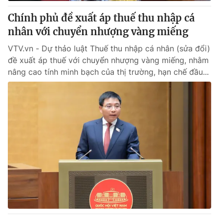
Chính phủ đề xuất áp thuế thu nhập cá
® Cấm sao chép dưới mọi hình thức nếu không có sự chấp
nhân với chuyển nhượng vàng miếng
thuận bằng văn bản. Ghi rõ nguồn VTV.vn khi phát hành lại
thông tin từ website này.
VTV.vn - Dự thảo luật Thuế thu nhập cá nhân (sửa đổi)
đề xuất áp thuế với chuyển nhượng vàng miếng, nhằm
nâng cao tính minh bạch của thị trường, hạn chế đầu...