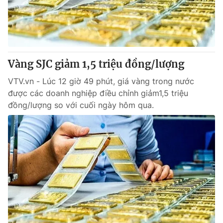
Tin tức
Kinh tế
Thế giới đó đây
Tài chính
Dữ liệu và đời sống
Câu chuyện quốc tế
Thị trường
Vàng SJC giảm 1,5 triệu đồng/lượng
Truyền hình
Góc doanh nghiệp
VTV.vn - Lúc 12 giờ 49 phút, giá vàng trong nước
được các doanh nghiệp điều chỉnh giảm1,5 triệu
Phim VTV
đồng/lượng so với cuối ngày hôm qua.
Giải trí
Hậu trường
Điện ảnh
Đời sống
Nhân vật
Âm nhạc
Du lịch
Khán giả
Giáo dục
Sao
Làm đẹp
Giải sao mai
Tuyển sinh
Công nghệ
Chất lượng cuộc sống
Học trực tuyến
Hitech Công nghệ tương lai