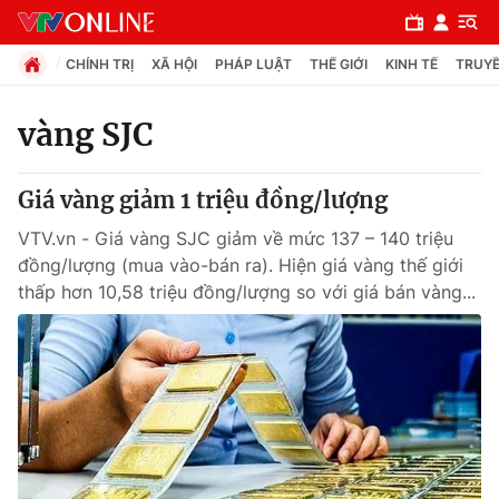
CHÍNH TRỊ
XÃ HỘI
PHÁP LUẬT
THẾ GIỚI
KINH TẾ
TRUYỀ
vàng SJC
Chuyên mục
Giá vàng giảm 1 triệu đồng/lượng
Chính trị
VTV.vn - Giá vàng SJC giảm về mức 137 – 140 triệu
đồng/lượng (mua vào-bán ra). Hiện giá vàng thế giới
Xã hội
thấp hơn 10,58 triệu đồng/lượng so với giá bán vàng...
Pháp luật
Y tế
Thế giới