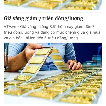
Giao lưu trực tuyến
Sản phẩm
Lịch phát sóng
Thị trường
Giá vàng giảm 7 triệu đồng/lượng
Tư vấn
VTV.vn - Giá vàng miếng SJC hôm nay giảm đến 7
Chuyên mục khác
triệu đồng/lượng và đang có mức chênh giữa giá mua
và giá bán khi lên đến 5 triệu đồng/lượng.
Emagazine
Podcast
Photo
Infographic
Video
Shorts video
VTV Money
VTV Thể thao
VTV Sức khoẻ
Bất động sản