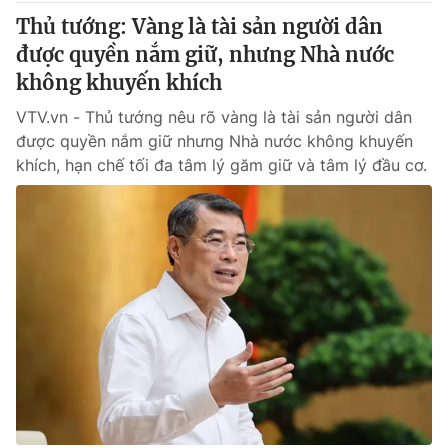
Thị trường 24h
Tấm lòng Việt
Thủ tướng: Vàng là tài sản người dân
được quyền nắm giữ, nhưng Nhà nước
VTV4
Vươn mình bằng AI
không khuyến khích
VTV.vn - Thủ tướng nêu rõ vàng là tài sản người dân
VTV9
VTV8
được quyền nắm giữ nhưng Nhà nước không khuyến
khích, hạn chế tối đa tâm lý găm giữ và tâm lý đầu cơ.
Liên hệ tòa soạn
English
THỜI BÁO VTV
Theo dõi báo trên
Cơ quan chủ quản:
Đài Truyền hình Việt Nam
Cơ quan báo chí:
Thời báo VTV