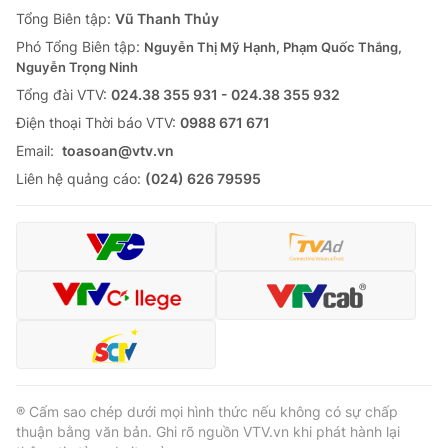
Giao lưu trực tuyến
Tổng Biên tập:
Vũ Thanh Thủy
Sản phẩm
Phó Tổng Biên tập:
Nguyễn Thị Mỹ Hạnh, Phạm Quốc Thắng,
Lịch phát sóng
Thị trường
Nguyễn Trọng Ninh
Tổng đài VTV:
024.38 355 931 - 024.38 355 932
Tư vấn
Ðiện thoại Thời báo VTV:
0988 671 671
Chuyên mục khác
Email:
toasoan@vtv.vn
Emagazine
Podcast
Liên hệ quảng cáo:
(024) 626 79595
Photo
Infographic
Video
Shorts video
VTV Money
VTV Thể thao
VTV Sức khoẻ
Bất động sản
® Cấm sao chép dưới mọi hình thức nếu không có sự chấp
thuận bằng văn bản. Ghi rõ nguồn VTV.vn khi phát hành lại