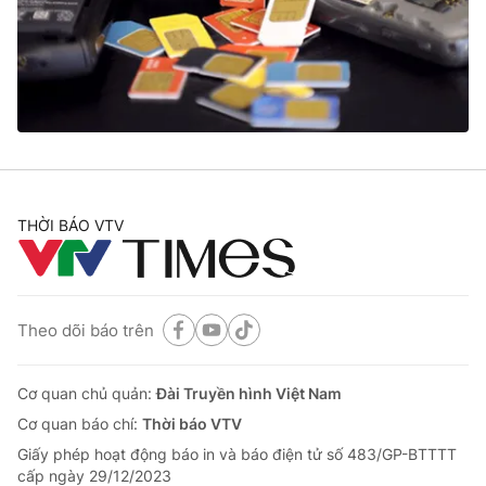
Tin tức
Kinh tế
Thế giới đó đây
Tài chính
Dữ liệu và đời sống
Câu chuyện quốc tế
Thị trường
Truyền hình
Góc doanh nghiệp
Phim VTV
THỜI BÁO VTV
Giải trí
Hậu trường
Điện ảnh
Đời sống
Nhân vật
Âm nhạc
Theo dõi báo trên
Du lịch
Khán giả
Giáo dục
Sao
Làm đẹp
Giải sao mai
Cơ quan chủ quản:
Đài Truyền hình Việt Nam
Tuyển sinh
Công nghệ
Cơ quan báo chí:
Thời báo VTV
Chất lượng cuộc sống
Học trực tuyến
Giấy phép hoạt động báo in và báo điện tử số 483/GP-BTTTT
Hitech Công nghệ tương lai
cấp ngày 29/12/2023