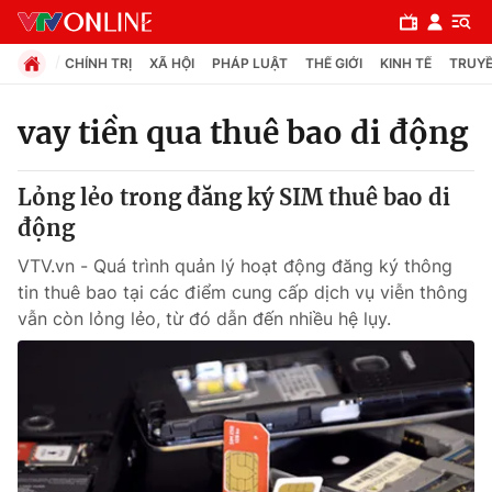
CHÍNH TRỊ
XÃ HỘI
PHÁP LUẬT
THẾ GIỚI
KINH TẾ
TRUYỀ
vay tiền qua thuê bao di động
Chuyên mục
Lỏng lẻo trong đăng ký SIM thuê bao di
Chính trị
động
VTV.vn - Quá trình quản lý hoạt động đăng ký thông
Xã hội
tin thuê bao tại các điểm cung cấp dịch vụ viễn thông
vẫn còn lỏng lẻo, từ đó dẫn đến nhiều hệ lụy.
Pháp luật
Y tế
Thế giới