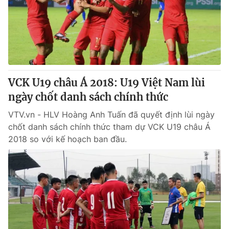
Giao lưu trực tuyến
Sản phẩm
Lịch phát sóng
Thị trường
Tư vấn
Chuyên mục khác
VCK U19 châu Á 2018: U19 Việt Nam lùi
Emagazine
Podcast
ngày chốt danh sách chính thức
VTV.vn - HLV Hoàng Anh Tuấn đã quyết định lùi ngày
Photo
Infographic
chốt danh sách chính thức tham dự VCK U19 châu Á
2018 so với kế hoạch ban đầu.
Video
Shorts video
VTV Money
VTV Thể thao
VTV Sức khoẻ
Bất động sản