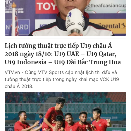
Tin tức
Kinh tế
Thế giới đó đây
Tài chính
Dữ liệu và đời sống
Câu chuyện quốc tế
Thị trường
Lịch tường thuật trực tiếp U19 châu Á
Truyền hình
Góc doanh nghiệp
2018 ngày 18/10: U19 UAE – U19 Qatar,
Phim VTV
U19 Indonesia – U19 Đài Bắc Trung Hoa
Giải trí
Hậu trường
VTV.vn - Cùng VTV Sports cập nhật lịch thi đấu và
Điện ảnh
tường thuật trực tiếp trong ngày khai mạc VCK U19
Đời sống
Nhân vật
châu Á 2018.
Âm nhạc
Du lịch
Khán giả
Giáo dục
Sao
Làm đẹp
Giải sao mai
Tuyển sinh
Công nghệ
Chất lượng cuộc sống
Học trực tuyến
Hitech Công nghệ tương lai