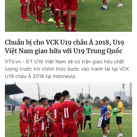
Thị trường 24h
Tấm lòng Việt
VTV4
Vươn mình bằng AI
VTV9
VTV8
Chuẩn bị cho VCK U19 châu Á 2018, U19
Việt Nam giao hữu với U19 Trung Quốc
Liên hệ tòa soạn
English
VTV.vn - ĐT U19 Việt Nam sẽ có trận giao hữu chất
lượng trước khi chính thức bước vào tranh tài tại VCK
U19 châu Á 2018 tại Indonesia.
THỜI BÁO VTV
Theo dõi báo trên
Cơ quan chủ quản:
Đài Truyền hình Việt Nam