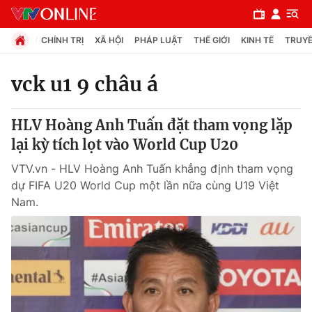
CHÍNH TRỊ
XÃ HỘI
PHÁP LUẬT
THẾ GIỚI
KINH TẾ
TRUYỀ
vck u1 9 châu á
Chuyên mục
HLV Hoàng Anh Tuấn đặt tham vọng lặp
Chính trị
lại kỳ tích lọt vào World Cup U20
VTV.vn - HLV Hoàng Anh Tuấn khẳng định tham vọng
Xã hội
dự FIFA U20 World Cup một lần nữa cùng U19 Việt
Nam.
Pháp luật
Y tế
Thế giới