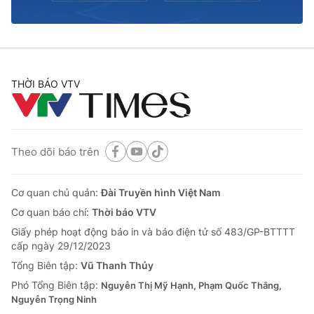
® Cấm sao chép dưới mọi hình thức nếu không có sự chấp
thuận bằng văn bản. Ghi rõ nguồn VTV.vn khi phát hành lại
THỜI BÁO VTV
thông tin từ website này.
Theo dõi báo trên
Cơ quan chủ quản:
Đài Truyền hình Việt Nam
Cơ quan báo chí:
Thời báo VTV
Giấy phép hoạt động báo in và báo điện tử số 483/GP-BTTTT
cấp ngày 29/12/2023
Tổng Biên tập:
Vũ Thanh Thủy
Phó Tổng Biên tập:
Nguyễn Thị Mỹ Hạnh, Phạm Quốc Thắng,
Nguyễn Trọng Ninh