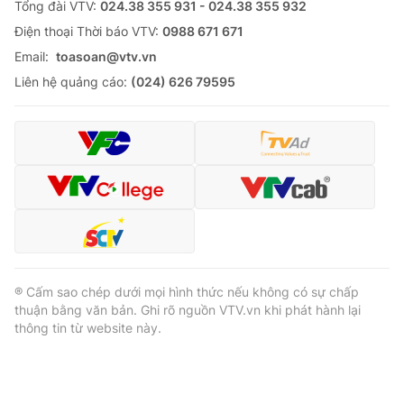
Tổng đài VTV:
024.38 355 931 - 024.38 355 932
Ðiện thoại Thời báo VTV:
0988 671 671
Email:
toasoan@vtv.vn
Liên hệ quảng cáo:
(024) 626 79595
® Cấm sao chép dưới mọi hình thức nếu không có sự chấp
thuận bằng văn bản. Ghi rõ nguồn VTV.vn khi phát hành lại
thông tin từ website này.