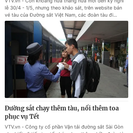
VTV.vn - Còn khoảng nửa tháng nữa mới đến kỳ nghỉ
lễ 30/4 - 1/5, nhưng theo khảo sát, trên website bán
vé tàu của Đường sắt Việt Nam, các đoàn tàu đi...
Đường sắt chạy thêm tàu, nối thêm toa
phục vụ Tết
VTV.vn - Công ty cổ phần Vận tải đường sắt Sài Gòn