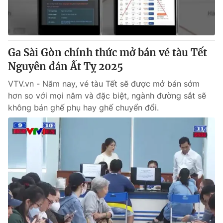
Giao lưu trực tuyến
Sản phẩm
Lịch phát sóng
Thị trường
Tư vấn
Ga Sài Gòn chính thức mở bán vé tàu Tết
Nguyên đán Ất Tỵ 2025
Chuyên mục khác
Emagazine
VTV.vn - Năm nay, vé tàu Tết sẽ được mở bán sớm
Podcast
hơn so với mọi năm và đặc biệt, ngành đường sắt sẽ
không bán ghế phụ hay ghế chuyển đổi.
Photo
Infographic
Video
Shorts video
VTV Money
VTV Thể thao
VTV Sức khoẻ
Bất động sản