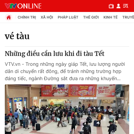
CHÍNH TRỊ
XÃ HỘI
PHÁP LUẬT
THẾ GIỚI
KINH TẾ
TRUYỀ
vé tàu
Chuyên mục
Những điều cần lưu khi đi tàu Tết
Chính trị
VTV.vn - Trong những ngày giáp Tết, lưu lượng người
dân di chuyển rất đông, để tránh những trường hợp
Xã hội
đáng tiếc, ngành Đường sắt đưa ra những khuyến...
Pháp luật
Y tế
Thế giới