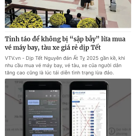
Tin tức
Kinh tế
Thế giới đó đây
Tài chính
Dữ liệu và đời sống
Câu chuyện quốc tế
Thị trường
Tỉnh táo để không bị “sập bẫy” lừa mua
vé máy bay, tàu xe giá rẻ dịp Tết
Truyền hình
Góc doanh nghiệp
VTV.vn - Dịp Tết Nguyên đán Ất Tỵ 2025 gần kề, khi
Phim VTV
Giải trí
nhu cầu mua vé máy bay, vé tàu, xe của người dân
Hậu trường
tăng cao cũng là lúc tái diễn tình trạng lừa đảo.
Điện ảnh
Đời sống
Nhân vật
Âm nhạc
Du lịch
Khán giả
Giáo dục
Sao
Làm đẹp
Giải sao mai
Tuyển sinh
Công nghệ
Chất lượng cuộc sống
Học trực tuyến
Hitech Công nghệ tương lai