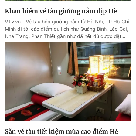
Khan hiếm vé tàu giường nằm dịp Hè
® Cấm sao chép dưới mọi hình thức nếu không có sự chấp
VTV.vn - Vé tàu hỏa giường nằm từ Hà Nội, TP Hồ Chí
thuận bằng văn bản. Ghi rõ nguồn VTV.vn khi phát hành lại
Minh đi tới các điểm du lịch như Quảng Bình, Lào Cai,
thông tin từ website này.
Nha Trang, Phan Thiết gần như đã hết dù được đặt...
Săn vé tàu tiết kiệm mùa cao điểm Hè