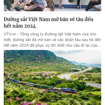
Thị trường 24h
Tấm lòng Việt
VTV4
Vươn mình bằng AI
Đường sắt Việt Nam mở bán vé tàu đến
hết năm 2024
VTV9
VTV8
VTV.vn - Tổng công ty Đường sắt Việt Nam vừa cho
biết, đường sắt đã mở bán vé các đoàn tàu sau hè đến
Liên hệ tòa soạn
English
hết năm 2024 để phục vụ tốt nhất nhu cầu đi lại của...
THỜI BÁO VTV
Theo dõi báo trên
Cơ quan chủ quản:
Đài Truyền hình Việt Nam
Cơ quan báo chí:
Thời báo VTV