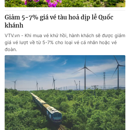
Giấy phép hoạt động báo in và báo điện tử số 483/GP-BTTTT
cấp ngày 29/12/2023
Giảm 5-7% giá vé tàu hoả dịp lễ Quốc
Tổng Biên tập:
Vũ Thanh Thủy
khánh
Phó Tổng Biên tập:
Nguyễn Thị Mỹ Hạnh, Phạm Quốc Thắng,
Nguyễn Trọng Ninh
VTV.vn - Khi mua vé khứ hồi, hành khách sẽ được giảm
Tổng đài VTV:
024.38 355 931 - 024.38 355 932
giá vé lượt về từ 5-7% cho loại vé cá nhân hoặc vé
Ðiện thoại Thời báo VTV:
024.66 897 897
đoàn.
Email:
toasoan@vtv.vn
Liên hệ quảng cáo:
024-7300.7108