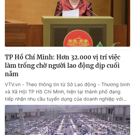
Giao lưu trực tuyến
Sản phẩm
Lịch phát sóng
Thị trường
Tư vấn
Chuyên mục khác
Emagazine
Podcast
TP Hồ Chí Minh: Hơn 32.000 vị trí việc
làm trống chờ người lao động dịp cuối
Photo
Infographic
năm
VTV.vn - Theo thông tin từ Sở Lao động - Thương binh
Video
Shorts video
và Xã Hội TP Hồ Chí Minh, hiện tại thành phố đang
tiếp nhận nhu cầu tuyển dụng của doanh nghiệp với...
VTV Money
VTV Thể thao
VTV Sức khoẻ
Bất động sản