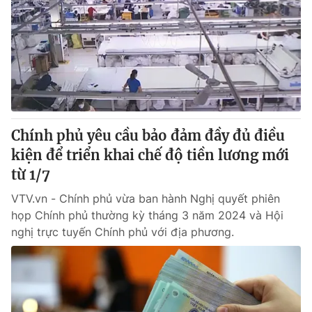
Thị trường 24h
Tấm lòng Việt
VTV4
Vươn mình bằng AI
VTV9
VTV8
Liên hệ tòa soạn
English
Chính phủ yêu cầu bảo đảm đầy đủ điều
kiện để triển khai chế độ tiền lương mới
từ 1/7
VTV.vn - Chính phủ vừa ban hành Nghị quyết phiên
THỜI BÁO VTV
họp Chính phủ thường kỳ tháng 3 năm 2024 và Hội
nghị trực tuyến Chính phủ với địa phương.
Theo dõi báo trên
Cơ quan chủ quản:
Đài Truyền hình Việt Nam
Cơ quan báo chí:
Thời báo VTV