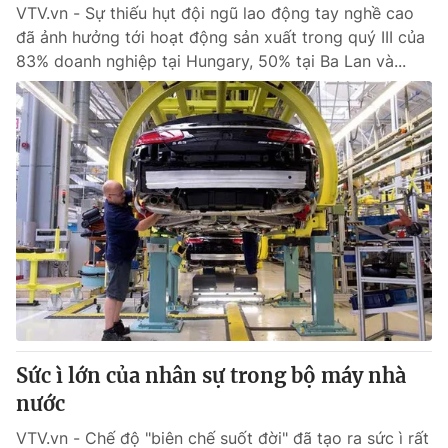
VTV.vn - Sự thiếu hụt đội ngũ lao động tay nghề cao
đã ảnh hưởng tới hoạt động sản xuất trong quý III của
83% doanh nghiệp tại Hungary, 50% tại Ba Lan và...
Sức ì lớn của nhân sự trong bộ máy nhà
nước
VTV.vn - Chế độ "biên chế suốt đời" đã tạo ra sức ì rất