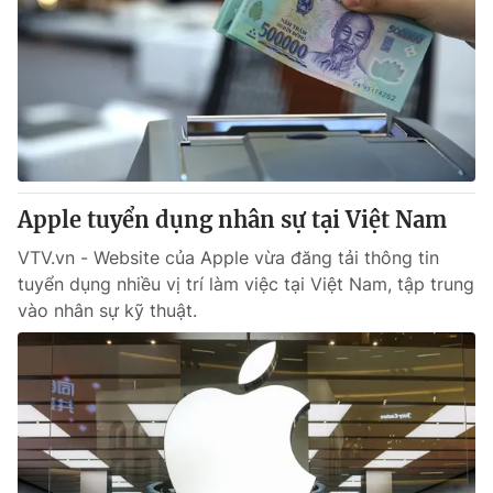
Giấy phép hoạt động báo in và báo điện tử số 483/GP-BTTTT
cấp ngày 29/12/2023
Tổng Biên tập:
Vũ Thanh Thủy
Phó Tổng Biên tập:
Nguyễn Thị Mỹ Hạnh, Phạm Quốc Thắng,
Nguyễn Trọng Ninh
Tổng đài VTV:
024.38 355 931 - 024.38 355 932
Ðiện thoại Thời báo VTV:
024.66 897 897
Email:
Apple tuyển dụng nhân sự tại Việt Nam
toasoan@vtv.vn
Liên hệ quảng cáo:
024-7300.7108
VTV.vn - Website của Apple vừa đăng tải thông tin
tuyển dụng nhiều vị trí làm việc tại Việt Nam, tập trung
vào nhân sự kỹ thuật.