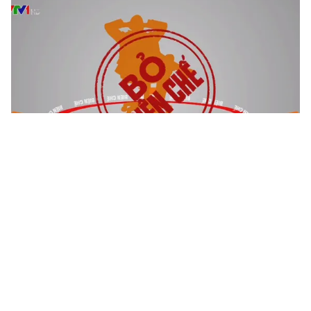
Tin mới
Video
Live
Emagazine
Trang chủ
Xây dựng khung năng lực vị trí việc làm
của công chức
VTV.vn - Ban Tổ chức Trung ương đang bắt tay vào
việc xây dựng khung năng lực vị trí việc làm của công
chức trong cơ quan Đảng, Mặt trận Tổ quốc và các...