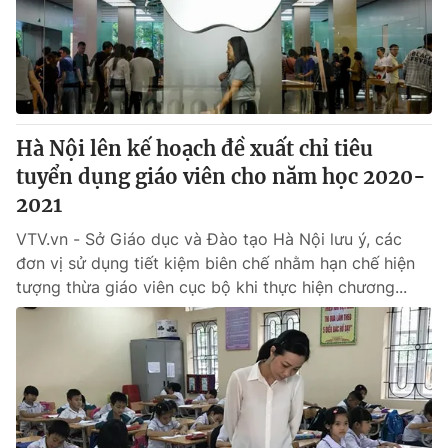
® Cấm sao chép dưới mọi hình thức nếu không có sự chấp
thuận bằng văn bản. Ghi rõ nguồn VTV.vn khi phát hành lại
thông tin từ website này.
Hà Nội lên kế hoạch đề xuất chỉ tiêu
tuyển dụng giáo viên cho năm học 2020-
2021
VTV.vn - Sở Giáo dục và Đào tạo Hà Nội lưu ý, các
đơn vị sử dụng tiết kiệm biên chế nhằm hạn chế hiện
tượng thừa giáo viên cục bộ khi thực hiện chương...