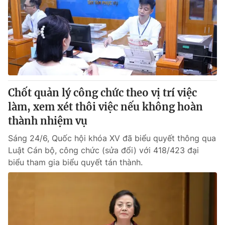
Tin tức
Kinh tế
Thế giới đó đây
Tài chính
Dữ liệu và đời sống
Câu chuyện quốc tế
Thị trường
Truyền hình
Góc doanh nghiệp
Chốt quản lý công chức theo vị trí việc
Phim VTV
làm, xem xét thôi việc nếu không hoàn
Giải trí
thành nhiệm vụ
Hậu trường
Điện ảnh
Đời sống
Sáng 24/6, Quốc hội khóa XV đã biểu quyết thông qua
Nhân vật
Âm nhạc
Luật Cán bộ, công chức (sửa đổi) với 418/423 đại
Du lịch
Khán giả
biểu tham gia biểu quyết tán thành.
Giáo dục
Sao
Làm đẹp
Giải sao mai
Tuyển sinh
Công nghệ
Chất lượng cuộc sống
Học trực tuyến
Hitech Công nghệ tương lai