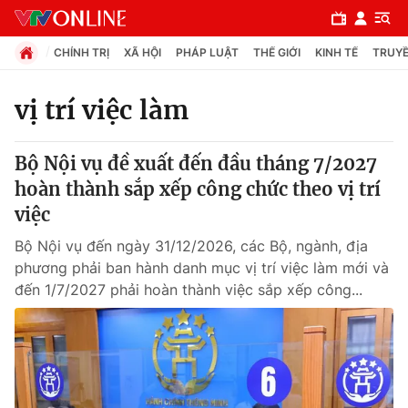
CHÍNH TRỊ
XÃ HỘI
PHÁP LUẬT
THẾ GIỚI
KINH TẾ
TRUYỀ
vị trí việc làm
Chuyên mục
Bộ Nội vụ đề xuất đến đầu tháng 7/2027
Chính trị
hoàn thành sắp xếp công chức theo vị trí
việc
Xã hội
Bộ Nội vụ đến ngày 31/12/2026, các Bộ, ngành, địa
phương phải ban hành danh mục vị trí việc làm mới và
Pháp luật
đến 1/7/2027 phải hoàn thành việc sắp xếp công...
Y tế
Thế giới