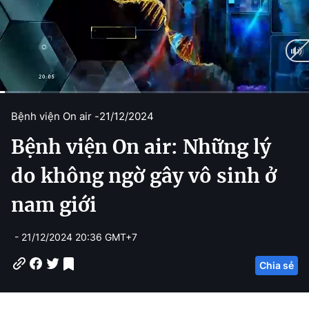
C
0:12
/
D
10:26
Bệnh viện On air -
21/12/2024
u
u
Bệnh viện On air: Những lý
r
r
r
a
do không ngờ gây vô sinh ở
e
t
nam giới
n
i
t
o
- 21/12/2024 20:36 GMT+7
T
n
Chia sẻ
i
m