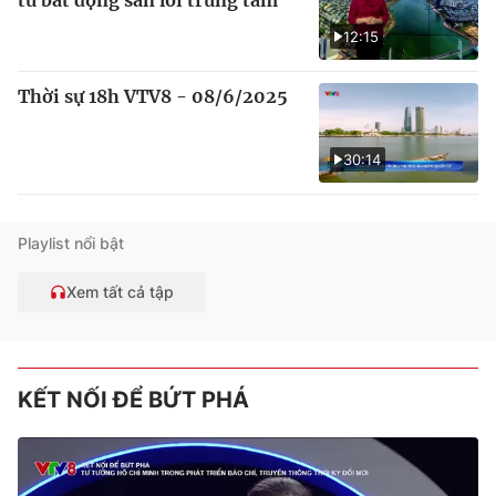
từ bất động sản lõi trung tâm
12:15
Thời sự 18h VTV8 - 08/6/2025
30:14
Playlist nổi bật
Xem tất cả tập
KẾT NỐI ĐỂ BỨT PHÁ