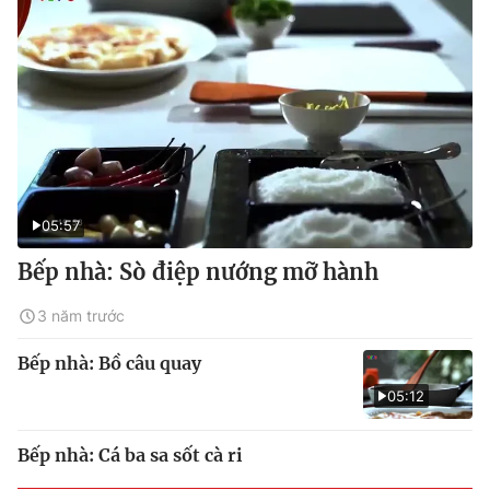
05:57
Bếp nhà: Sò điệp nướng mỡ hành
3 năm trước
Bếp nhà: Bồ câu quay
05:12
Bếp nhà: Cá ba sa sốt cà ri