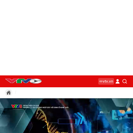
vtv.vn