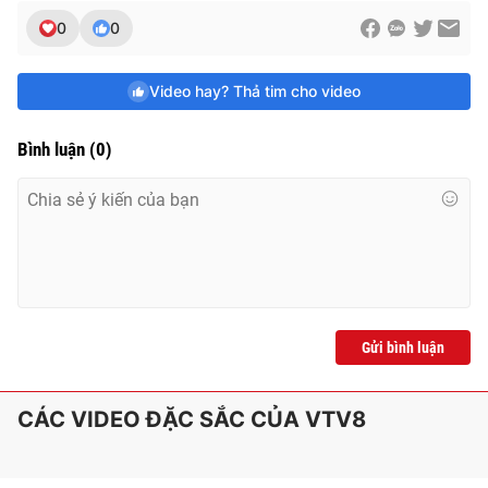
e
0
0
Video hay? Thả tim cho video
Bình luận
(
0
)
Gửi bình luận
CÁC VIDEO ĐẶC SẮC CỦA VTV8