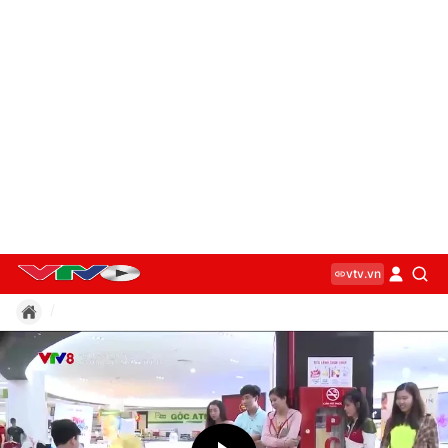
vtv.vn