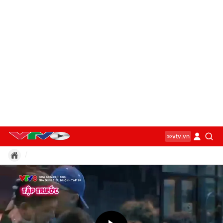
vtv.vn