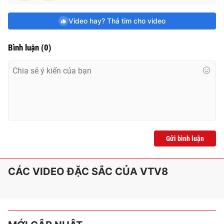
e
Video hay? Thả tim cho video
Bình luận
(
0
)
Gửi bình luận
CÁC VIDEO ĐẶC SẮC CỦA VTV8