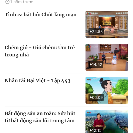
1 năm trước
Tình ca bất hủ: Chút lãng mạn
24:58
Chém gió - Gió chém: Úm trẻ
trong nhà
14:52
Nhân tài Đại Việt - Tập 443
06:09
Bất động sản an toàn: Sức hút
từ bất động sản lõi trung tâm
12:15