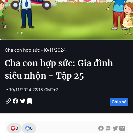
C
0:13
/
D
29:24
Cha con hợp sức -
10/11/2024
u
u
Cha con hợp sức: Gia đình
r
r
r
a
siêu nhộn - Tập 25
e
t
- 10/11/2024 22:18 GMT+7
n
i
t
o
Chia sẻ
T
n
i
m
0
0