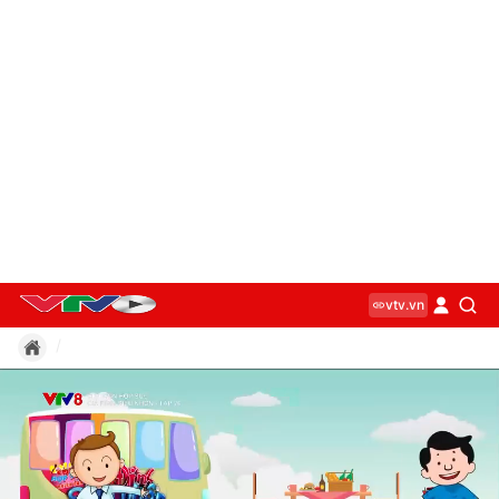
vtv.vn