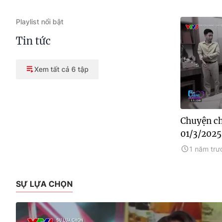
Playlist nổi bật
Tin tức
Xem tất cả 6 tập
Chuyện ch
01/3/2025
1 năm trư
SỰ LỰA CHỌN