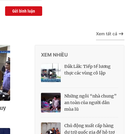
Gửi bình luận
Xem tất cả
XEM NHIỀU
Đắk Lắk: Tiếp tế lương
thực các vùng cô lập
Những ngôi “nhà chung”
an toàn của người dân
quy
mùa lũ
Chủ động xuất cấp hàng
dự trữ quốc gia để hỗ trợ