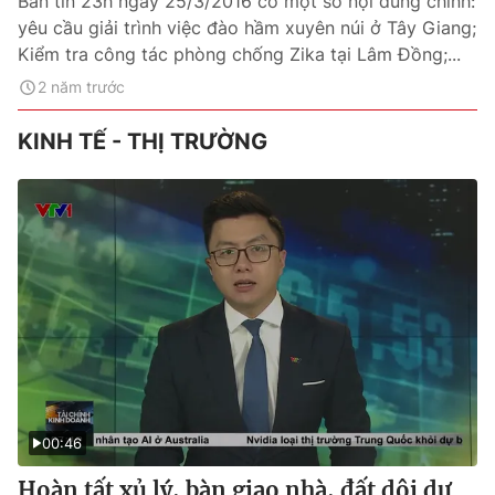
Bản tin 23h ngày 25/3/2016 có một số nội dung chính:
yêu cầu giải trình việc đào hầm xuyên núi ở Tây Giang;
Kiểm tra công tác phòng chống Zika tại Lâm Đồng;...
2 năm trước
KINH TẾ - THỊ TRƯỜNG
00:46
Hoàn tất xủ lý, bàn giao nhà, đất dôi dư