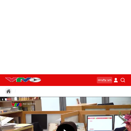
vtv.vn