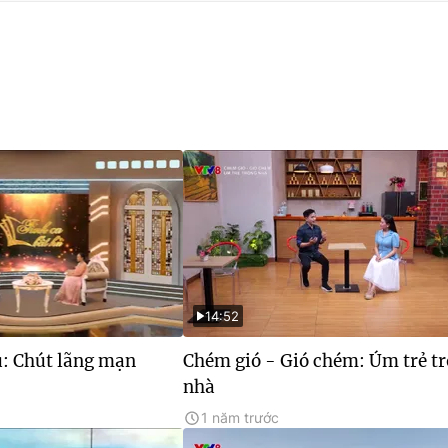
14:52
ủ: Chút lãng mạn
Chém gió - Gió chém: Úm trẻ t
nhà
1 năm trước