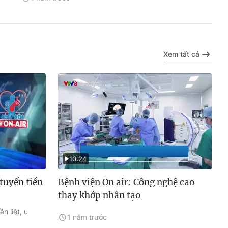
Xem tất cả
10:24
 tuyến tiền
Bệnh viện On air: Công nghệ cao
thay khớp nhân tạo
ền liệt, u
1 năm trước