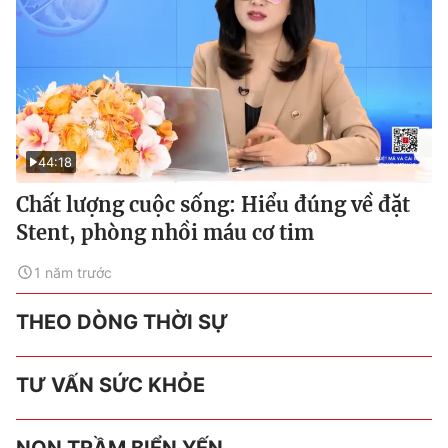
44:18
Chất lượng cuộc sống: Hiểu đúng về đặt
Stent, phòng nhồi máu cơ tim
1 năm trước
THEO DÒNG THỜI SỰ
TƯ VẤN SỨC KHỎE
NON TRẦM BIỂN YẾN