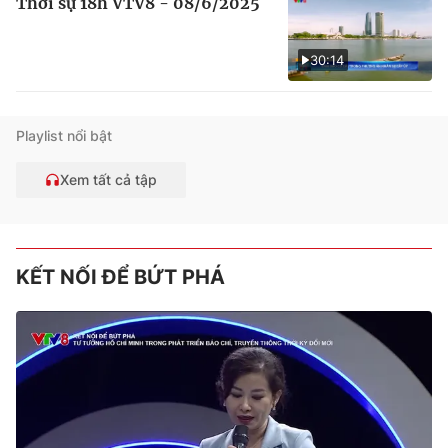
Thời sự 18h VTV8 - 08/6/2025
30:14
Playlist nổi bật
Xem tất cả tập
KẾT NỐI ĐỂ BỨT PHÁ