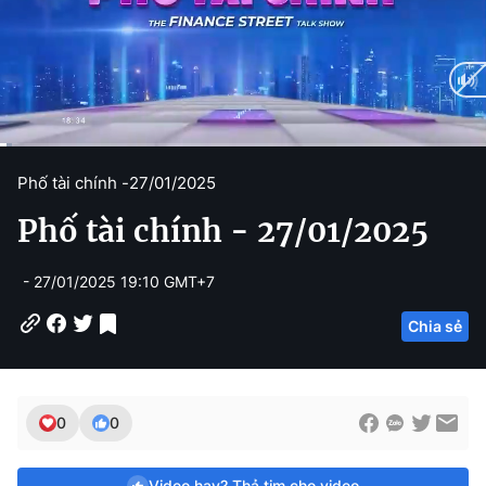
C
0:12
/
D
12:17
Phố tài chính -
27/01/2025
u
u
Phố tài chính - 27/01/2025
r
r
r
a
- 27/01/2025 19:10 GMT+7
e
t
Chia sẻ
n
i
t
o
T
n
0
0
i
m
Video hay? Thả tim cho video