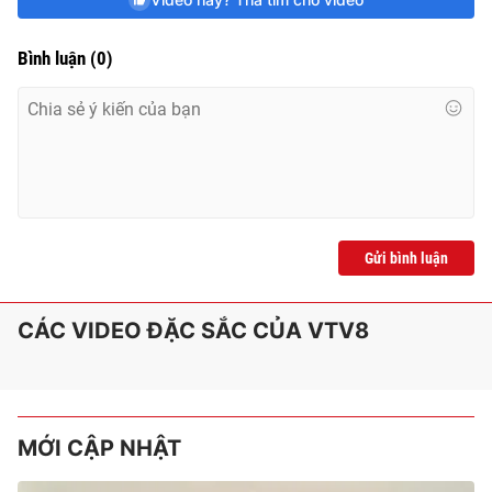
e
Bình luận
(
0
)
Gửi bình luận
CÁC VIDEO ĐẶC SẮC CỦA VTV8
MỚI CẬP NHẬT