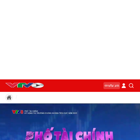
vtv.vn