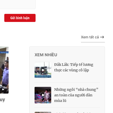
Gửi bình luận
Xem tất cả
XEM NHIỀU
Đắk Lắk: Tiếp tế lương
thực các vùng cô lập
Những ngôi “nhà chung”
an toàn của người dân
quy
mùa lũ