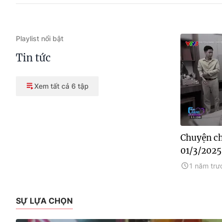
Playlist nổi bật
Tin tức
Xem tất cả 6 tập
Chuyện ch
01/3/2025
1 năm trư
SỰ LỰA CHỌN