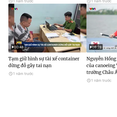
1 năm trước
1 năm trước
00:48
08:28
Tạm giữ hình sự tài xế container
Nguyễn Hồng 
dừng đỗ gây tai nạn
của canoeing 
trường Châu 
1 năm trước
1 năm trước