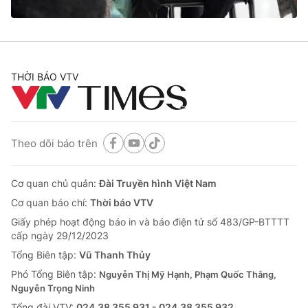
® Cấm sao chép dưới mọi hình thức nếu không có sự chấp
THỜI BÁO VTV
thuận bằng văn bản. Ghi rõ nguồn VTV.vn khi phát hành lại
thông tin từ website này.
Theo dõi báo trên
Cơ quan chủ quản:
Đài Truyền hình Việt Nam
Cơ quan báo chí:
Thời báo VTV
Giấy phép hoạt động báo in và báo điện tử số 483/GP-BTTTT
cấp ngày 29/12/2023
Tổng Biên tập:
Vũ Thanh Thủy
Phó Tổng Biên tập:
Nguyễn Thị Mỹ Hạnh, Phạm Quốc Thắng,
Nguyễn Trọng Ninh
Tổng đài VTV:
024.38 355 931 - 024.38 355 932