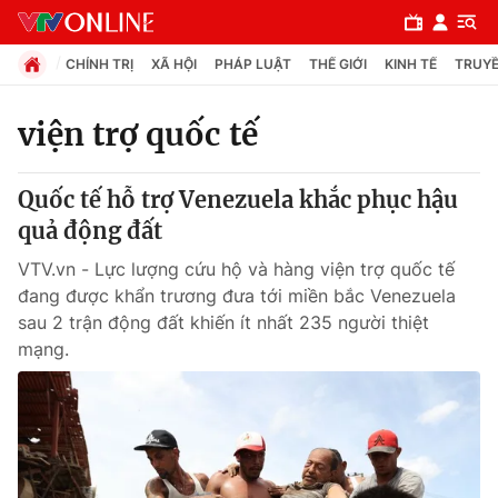
CHÍNH TRỊ
XÃ HỘI
PHÁP LUẬT
THẾ GIỚI
KINH TẾ
TRUYỀ
viện trợ quốc tế
Chuyên mục
Quốc tế hỗ trợ Venezuela khắc phục hậu
Chính trị
quả động đất
VTV.vn - Lực lượng cứu hộ và hàng viện trợ quốc tế
Xã hội
đang được khẩn trương đưa tới miền bắc Venezuela
sau 2 trận động đất khiến ít nhất 235 người thiệt
mạng.
Pháp luật
Y tế
Thế giới