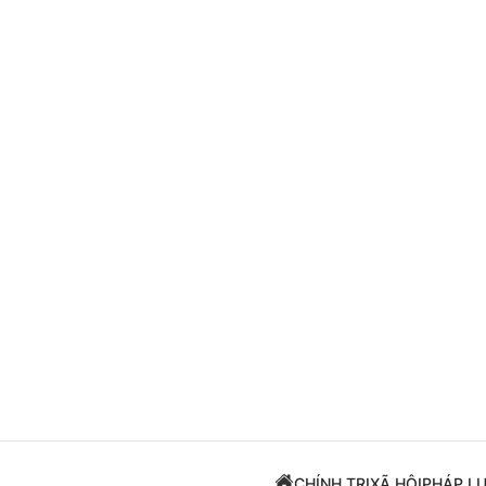
Giải trí
Đời sống
Điện ảnh
Du lịch
Âm nhạc
Làm đẹp
Sao
Chất lượng cuộc sốn
CHÍNH TRỊ
XÃ HỘI
PHÁP L