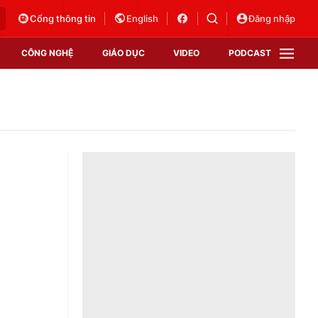
Cổng thông tin
English
Đăng nhập
CÔNG NGHỆ
GIÁO DỤC
VIDEO
PODCAST
VTV Money
VTV Thể thao
VTV Sức khoẻ
Bất động sản
Thị trường 24h
Tấm lòng Việt
Vươn mình bằng AI
VTV4
VTV8
VTV9
Lịch phát sóng
Giao lưu trực tuyến
Sự kiện