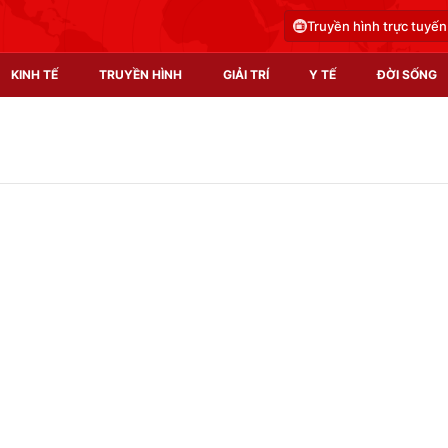
Truyền hình trực tuyến
KINH TẾ
TRUYỀN HÌNH
GIẢI TRÍ
Y TẾ
ĐỜI SỐNG
Pháp luật
Y tế
Truyền hình
Multimedia
Phim VTV
Video
Hậu trường
Shorts video
Nhân vật
Podcast
Khán giả
EMagazine
Giải sao mai
Photo
Infographic