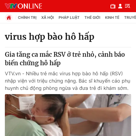
CHÍNH TRỊ
XÃ HỘI
PHÁP LUẬT
THẾ GIỚI
KINH TẾ
TRUYỀ
virus hợp bào hô hấp
Chuyên mục
Gia tăng ca mắc RSV ở trẻ nhỏ, cảnh báo
Chính trị
biến chứng hô hấp
VTV.vn - Nhiều trẻ mắc virus hợp bào hô hấp (RSV)
Xã hội
nhập viện với triệu chứng nặng. Bác sĩ khuyến cáo phụ
huynh chủ động phòng ngừa và đưa trẻ đi khám sớm.
Pháp luật
Y tế
Thế giới