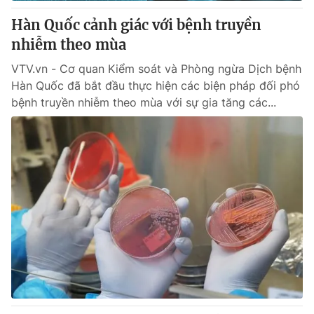
Giấy phép hoạt động báo in và báo điện tử số 483/GP-BTTTT
Hàn Quốc cảnh giác với bệnh truyền
cấp ngày 29/12/2023
nhiễm theo mùa
Tổng Biên tập:
Vũ Thanh Thủy
Phó Tổng Biên tập:
Nguyễn Thị Mỹ Hạnh, Phạm Quốc Thắng,
VTV.vn - Cơ quan Kiểm soát và Phòng ngừa Dịch bệnh
Nguyễn Trọng Ninh
Hàn Quốc đã bắt đầu thực hiện các biện pháp đối phó
Tổng đài VTV:
024.38 355 931 - 024.38 355 932
bệnh truyền nhiễm theo mùa với sự gia tăng các...
Ðiện thoại Thời báo VTV:
024.66 897 897
Email:
toasoan@vtv.vn
Liên hệ quảng cáo:
024-7300.7108