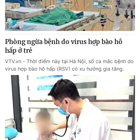
Giao lưu trực tuyến
Sản phẩm
Lịch phát sóng
Thị trường
Tư vấn
Phòng ngừa bệnh do virus hợp bào hô
Chuyên mục khác
hấp ở trẻ
Emagazine
Podcast
VTV.vn - Thời điểm này tại Hà Nội, số ca mắc bệnh do
virus hợp bào hô hấp (RSV) có xu hướng gia tăng.
Photo
Infographic
Video
Shorts video
VTV Money
VTV Thể thao
VTV Sức khoẻ
Bất động sản