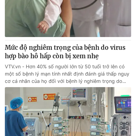
Tin tức
Kinh tế
Thế giới đó đây
Tài chính
Dữ liệu và đời sống
Câu chuyện quốc tế
Thị trường
Mức độ nghiêm trọng của bệnh do virus
Truyền hình
Góc doanh nghiệp
hợp bào hô hấp còn bị xem nhẹ
Phim VTV
Giải trí
VTV.vn - Hơn 40% số người lớn từ 50 tuổi trở lên có
Hậu trường
một số bệnh lý mạn tính nhất định đánh giá thấp nguy
Điện ảnh
cơ cá nhân của họ đối với bệnh lý nghiêm trọng do...
Đời sống
Nhân vật
Âm nhạc
Du lịch
Khán giả
Giáo dục
Sao
Làm đẹp
Giải sao mai
Tuyển sinh
Công nghệ
Chất lượng cuộc sống
Học trực tuyến
Hitech Công nghệ tương lai