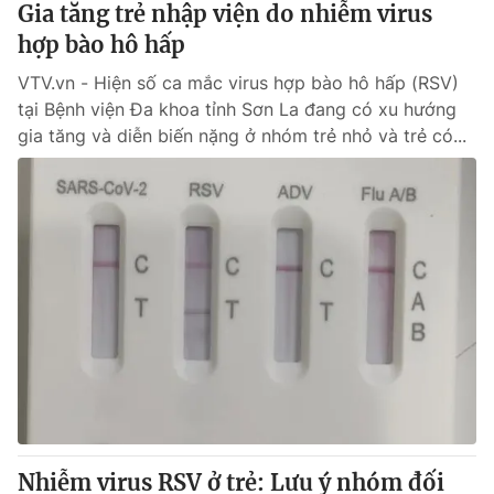
Gia tăng trẻ nhập viện do nhiễm virus
hợp bào hô hấp
® Cấm sao chép dưới mọi hình thức nếu không có sự chấp
VTV.vn - Hiện số ca mắc virus hợp bào hô hấp (RSV)
thuận bằng văn bản. Ghi rõ nguồn VTV.vn khi phát hành lại
thông tin từ website này.
tại Bệnh viện Đa khoa tỉnh Sơn La đang có xu hướng
gia tăng và diễn biến nặng ở nhóm trẻ nhỏ và trẻ có...
Nhiễm virus RSV ở trẻ: Lưu ý nhóm đối