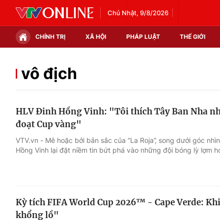
Chủ Nhật, 9/8/2026
CHÍNH TRỊ
XÃ HỘI
PHÁP LUẬT
THẾ GIỚI
Chính trị
Xã hội
vô địch
Thế giới
Kinh tế
HLV Đinh Hồng Vinh: "Tôi thích Tây Ban Nha nh
Tin tức
Tài chính
đoạt Cup vàng"
Thế giới đó đây
Thị trường
VTV.vn - Mê hoặc bởi bản sắc của “La Roja”, song dưới góc nh
Hồng Vinh lại đặt niềm tin bứt phá vào những đội bóng lỳ lợm h
Câu chuyện quốc tế
Góc doanh nghiệp
Dữ liệu và đời sống
Kỳ tích FIFA World Cup 2026™ - Cape Verde: Kh
khổng lồ"