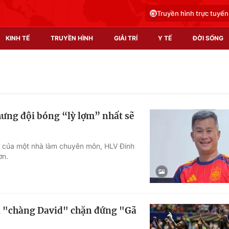
Truyền hình trực tuyến
KINH TẾ
TRUYỀN HÌNH
GIẢI TRÍ
Y TẾ
ĐỜI SỐNG
Pháp luật
Y tế
Truyền hình
Multimedia
ưng đội bóng “lỳ lợm” nhất sẽ
Phim VTV
Video
Hậu trường
Shorts video
ìn của một nhà làm chuyên môn, HLV Đinh
ơn.
Nhân vật
Podcast
Khán giả
EMagazine
Giải sao mai
Photo
i "chàng David" chặn đứng "Gã
Infographic