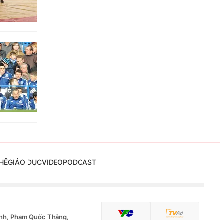
HỆ
GIÁO DỤC
VIDEO
PODCAST
nh, Phạm Quốc Thắng,