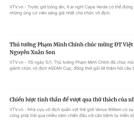
VTV.vn - Trước giờ bóng lăn, ít ai nghĩ Cape Verde có thể đứn
những ứng cử viên sáng giá nhất cho chức vô địch.
Giải trí
Đời sống
Điện ảnh
Du lịch
Thủ tướng Phạm Minh Chính chúc mừng ĐT Việt 
Âm nhạc
Làm đẹp
Nguyễn Xuân Son
VTV.vn - Tối ngày 5/1, Thủ tướng Phạm Minh Chính đã chúc m
Sao
Chất lượng cuộc sốn
giành chức vô địch ASEAN Cup, đồng thời gửi lời thăm hỏi cầu
Chiến lược tinh thần để vượt qua thử thách của n
VTV.vn - Nhà cựu vô địch quần vợt thế giới Venus William có s
cũng phải trải qua nhiều năm chiến đấu với căn bệnh tự miễn d