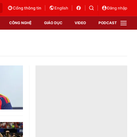
Cổng thông tin
English
Đăng nhập
CÔNG NGHỆ
GIÁO DỤC
VIDEO
PODCAST
VTV Money
VTV Thể thao
VTV Sức khoẻ
Bất động sản
Thị trường 24h
Tấm lòng Việt
Vươn mình bằng AI
VTV4
VTV8
VTV9
Lịch phát sóng
Giao lưu trực tuyến
Sự kiện