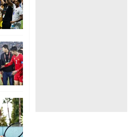
Liên hệ toà soạn
hệ tương lai