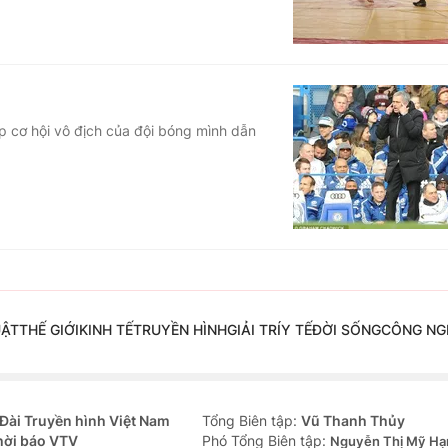
p cơ hội vô địch của đội bóng mình dẫn
UẬT
THẾ GIỚI
KINH TẾ
TRUYỀN HÌNH
GIẢI TRÍ
Y TẾ
ĐỜI SỐNG
CÔNG NG
Đài Truyền hình Việt Nam
Tổng Biên tập:
Vũ Thanh Thủy
hời báo VTV
Phó Tổng Biên tập:
Nguyễn Thị Mỹ Hạ