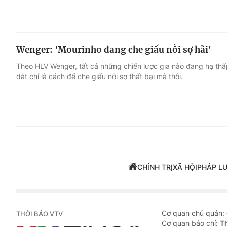
Wenger: 'Mourinho đang che giấu nỗi sợ hãi'
Theo HLV Wenger, tất cả những chiến lược gia nào đang hạ thấ
dắt chỉ là cách để che giấu nỗi sợ thất bại mà thôi.
CHÍNH TRỊ
XÃ HỘI
PHÁP L
Cơ quan chủ quản:
THỜI BÁO VTV
Cơ quan báo chí:
T