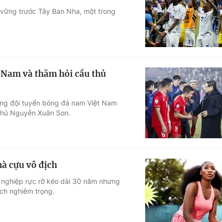
g vững trước Tây Ban Nha, một trong
Góc ảnh
Giáo dục
Công nghệ
Tuyển sinh
Hitech Công ng
Nam và thăm hỏi cầu thủ
Học trực tuyến
Sản phẩm
ừng đội tuyển bóng đá nam Việt Nam
g
Thị trường
 thủ Nguyễn Xuân Son.
Tư vấn
hà cựu vô địch
ự nghiệp rực rỡ kéo dài 30 năm nhưng
ịch nghiêm trọng.