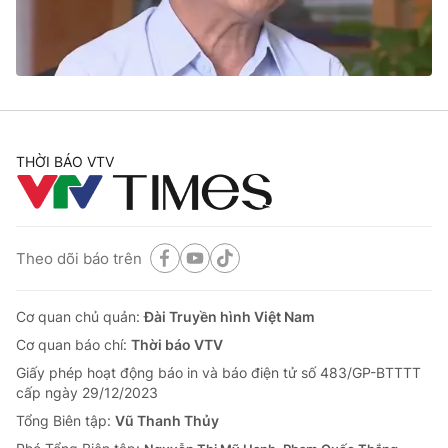
Thị trường 24h
Tấm lòng Việt
VTV4
Vươn mình bằng AI
VTV9
VTV8
THỜI BÁO VTV
Liên hệ tòa soạn
English
Theo dõi báo trên
THỜI BÁO VTV
Cơ quan chủ quản:
Đài Truyền hình Việt Nam
Cơ quan báo chí:
Thời báo VTV
Giấy phép hoạt động báo in và báo điện tử số 483/GP-BTTTT
Theo dõi báo trên
cấp ngày 29/12/2023
Tổng Biên tập:
Vũ Thanh Thủy
Cơ quan chủ quản:
Đài Truyền hình Việt Nam