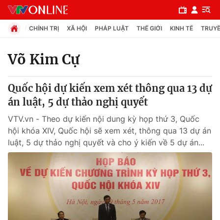
CHÍNH TRỊ
XÃ HỘI
PHÁP LUẬT
THẾ GIỚI
KINH TẾ
TRUYỀ
Võ Kim Cự
Chuyên mục
Quốc hội dự kiến xem xét thông qua 13 dự
Chính trị
án luật, 5 dự thảo nghị quyết
VTV.vn - Theo dự kiến nội dung kỳ họp thứ 3, Quốc
Xã hội
hội khóa XIV, Quốc hội sẽ xem xét, thông qua 13 dự án
luật, 5 dự thảo nghị quyết và cho ý kiến về 5 dự án...
Pháp luật
Y tế
Thế giới