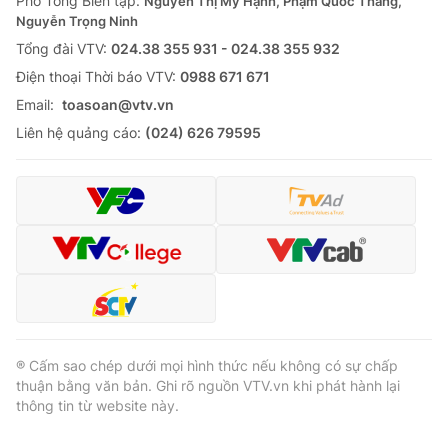
Phó Tổng Biên tập:
Nguyễn Thị Mỹ Hạnh, Phạm Quốc Thắng,
Nguyễn Trọng Ninh
Cơ quan báo chí:
Thời báo VTV
Tổng đài VTV:
024.38 355 931 - 024.38 355 932
Giấy phép hoạt động báo in và báo điện tử số 483/GP-BTTTT
cấp ngày 29/12/2023
Ðiện thoại Thời báo VTV:
0988 671 671
Tổng Biên tập:
Vũ Thanh Thủy
Email:
toasoan@vtv.vn
Phó Tổng Biên tập:
Nguyễn Thị Mỹ Hạnh, Phạm Quốc Thắng,
Liên hệ quảng cáo:
(024) 626 79595
Nguyễn Trọng Ninh
Tổng đài VTV:
024.38 355 931 - 024.38 355 932
Ðiện thoại Thời báo VTV:
024.66 897 897
Email:
toasoan@vtv.vn
Liên hệ quảng cáo:
024-7300.7108
® Cấm sao chép dưới mọi hình thức nếu không có sự chấp
thuận bằng văn bản. Ghi rõ nguồn VTV.vn khi phát hành lại
thông tin từ website này.