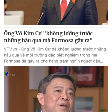
Giao lưu trực tuyến
Sản phẩm
Lịch phát sóng
Thị trường
Tư vấn
Ông Võ Kim Cự "không lường trước
Chuyên mục khác
những hậu quả mà Formosa gây ra"
Emagazine
Podcast
VTV.vn - Ông Võ Kim Cự đã không lường trước những
hậu quả về môi trường đặc biệt nghiêm trọng mà
Photo
Infographic
Formosa đã gây ra cho hàng trăm nghìn người dân...
Video
Shorts video
VTV Money
VTV Thể thao
VTV Sức khoẻ
Bất động sản