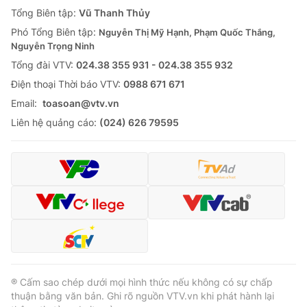
Giao lưu trực tuyến
Tổng Biên tập:
Vũ Thanh Thủy
Sản phẩm
Phó Tổng Biên tập:
Nguyễn Thị Mỹ Hạnh, Phạm Quốc Thắng,
Lịch phát sóng
Thị trường
Nguyễn Trọng Ninh
Tổng đài VTV:
024.38 355 931 - 024.38 355 932
Tư vấn
Ðiện thoại Thời báo VTV:
0988 671 671
Chuyên mục khác
Email:
toasoan@vtv.vn
Emagazine
Podcast
Liên hệ quảng cáo:
(024) 626 79595
Photo
Infographic
Video
Shorts video
VTV Money
VTV Thể thao
VTV Sức khoẻ
Bất động sản
® Cấm sao chép dưới mọi hình thức nếu không có sự chấp
thuận bằng văn bản. Ghi rõ nguồn VTV.vn khi phát hành lại