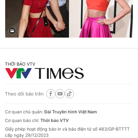
Tin tức
Kinh tế
Thế giới đó đây
Tài chính
Dữ liệu và đời sống
Câu chuyện quốc tế
Thị trường
Truyền hình
Góc doanh nghiệp
Phim VTV
THỜI BÁO VTV
Giải trí
Hậu trường
Điện ảnh
Đời sống
Nhân vật
Âm nhạc
Theo dõi báo trên
Du lịch
Khán giả
Giáo dục
Sao
Làm đẹp
Giải sao mai
Cơ quan chủ quản:
Đài Truyền hình Việt Nam
Tuyển sinh
Công nghệ
Cơ quan báo chí:
Thời báo VTV
Chất lượng cuộc sống
Học trực tuyến
Giấy phép hoạt động báo in và báo điện tử số 483/GP-BTTTT
Hitech Công nghệ tương lai
cấp ngày 29/12/2023