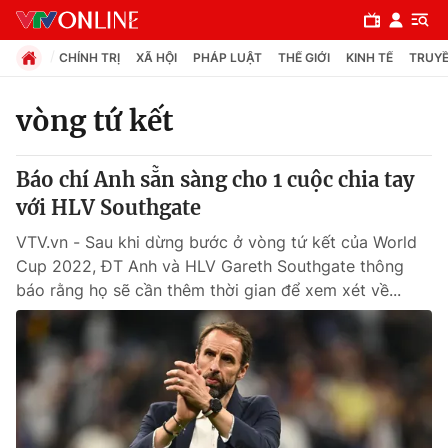
CHÍNH TRỊ
XÃ HỘI
PHÁP LUẬT
THẾ GIỚI
KINH TẾ
TRUYỀ
vòng tứ kết
Chuyên mục
Báo chí Anh sẵn sàng cho 1 cuộc chia tay
Chính trị
với HLV Southgate
VTV.vn - Sau khi dừng bước ở vòng tứ kết của World
Xã hội
Cup 2022, ĐT Anh và HLV Gareth Southgate thông
báo rằng họ sẽ cần thêm thời gian để xem xét về...
Pháp luật
Y tế
Thế giới