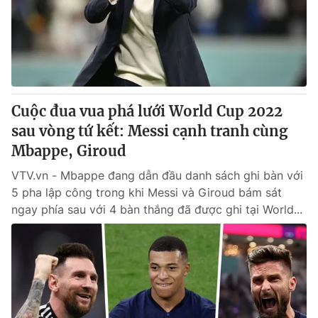
Tin tức
Kinh tế
Thế giới đó đây
Tài chính
Dữ liệu và đời sống
Câu chuyện quốc tế
Thị trường
Cuộc đua vua phá lưới World Cup 2022
Truyền hình
Góc doanh nghiệp
sau vòng tứ kết: Messi cạnh tranh cùng
Phim VTV
Mbappe, Giroud
Giải trí
Hậu trường
VTV.vn - Mbappe đang dẫn đầu danh sách ghi bàn với
Điện ảnh
5 pha lập công trong khi Messi và Giroud bám sát
Đời sống
Nhân vật
ngay phía sau với 4 bàn thắng đã được ghi tại World...
Âm nhạc
Du lịch
Khán giả
Giáo dục
Sao
Làm đẹp
Giải sao mai
Tuyển sinh
Công nghệ
Chất lượng cuộc sống
Học trực tuyến
Hitech Công nghệ tương lai