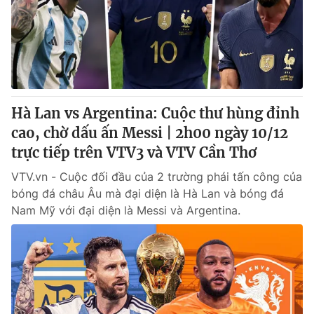
Giao lưu trực tuyến
Sản phẩm
Lịch phát sóng
Thị trường
Tư vấn
Chuyên mục khác
Hà Lan vs Argentina: Cuộc thư hùng đỉnh
Emagazine
Podcast
cao, chờ dấu ấn Messi | 2h00 ngày 10/12
trực tiếp trên VTV3 và VTV Cần Thơ
Photo
Infographic
VTV.vn - Cuộc đối đầu của 2 trường phái tấn công của
bóng đá châu Âu mà đại diện là Hà Lan và bóng đá
Video
Shorts video
Nam Mỹ với đại diện là Messi và Argentina.
VTV Money
VTV Thể thao
VTV Sức khoẻ
Bất động sản