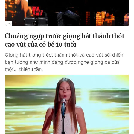
® Cấm sao chép dưới mọi hình thức nếu không có sự chấp
thuận bằng văn bản. Ghi rõ nguồn VTV.vn khi phát hành lại
thông tin từ website này.
Choáng ngợp trước giọng hát thánh thót
cao vút của cô bé 10 tuổi
Giọng hát trong trẻo, thánh thót và cao vút sẽ khiến
bạn tưởng như mình đang được nghe giọng ca của
một… thiên thần.