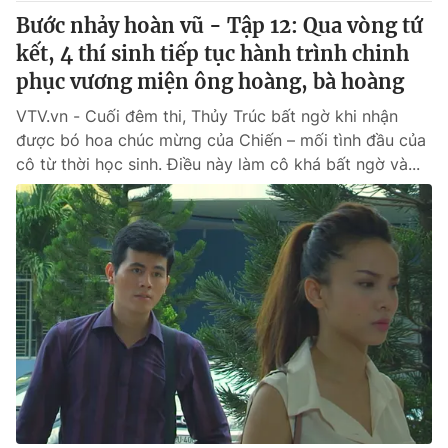
Bước nhảy hoàn vũ - Tập 12: Qua vòng tứ
kết, 4 thí sinh tiếp tục hành trình chinh
phục vương miện ông hoàng, bà hoàng
VTV.vn - Cuối đêm thi, Thủy Trúc bất ngờ khi nhận
được bó hoa chúc mừng của Chiến – mối tình đầu của
cô từ thời học sinh. Điều này làm cô khá bất ngờ và...