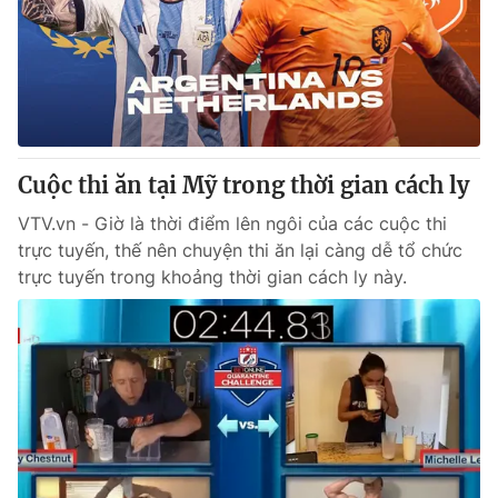
Thị trường 24h
Tấm lòng Việt
VTV4
Vươn mình bằng AI
VTV9
VTV8
Cuộc thi ăn tại Mỹ trong thời gian cách ly
Liên hệ tòa soạn
English
VTV.vn - Giờ là thời điểm lên ngôi của các cuộc thi
trực tuyến, thế nên chuyện thi ăn lại càng dễ tổ chức
trực tuyến trong khoảng thời gian cách ly này.
THỜI BÁO VTV
Theo dõi báo trên
Cơ quan chủ quản:
Đài Truyền hình Việt Nam
Cơ quan báo chí:
Thời báo VTV