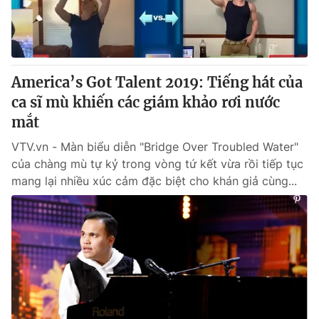
Giấy phép hoạt động báo in và báo điện tử số 483/GP-BTTTT
cấp ngày 29/12/2023
Tổng Biên tập:
Vũ Thanh Thủy
Phó Tổng Biên tập:
Nguyễn Thị Mỹ Hạnh, Phạm Quốc Thắng,
America’s Got Talent 2019: Tiếng hát của
Nguyễn Trọng Ninh
Tổng đài VTV:
ca sĩ mù khiến các giám khảo rơi nước
024.38 355 931 - 024.38 355 932
Ðiện thoại Thời báo VTV:
mắt
024.66 897 897
Email:
toasoan@vtv.vn
VTV.vn - Màn biểu diễn "Bridge Over Troubled Water"
Liên hệ quảng cáo:
024-7300.7108
của chàng mù tự kỷ trong vòng tứ kết vừa rồi tiếp tục
mang lại nhiều xúc cảm đặc biệt cho khán giả cùng...