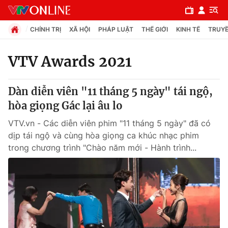
CHÍNH TRỊ
XÃ HỘI
PHÁP LUẬT
THẾ GIỚI
KINH TẾ
TRUYỀ
VTV Awards 2021
Chuyên mục
Dàn diễn viên "11 tháng 5 ngày" tái ngộ,
Chính trị
hòa giọng Gác lại âu lo
VTV.vn - Các diễn viên phim "11 tháng 5 ngày" đã có
Xã hội
dịp tái ngộ và cùng hòa giọng ca khúc nhạc phim
trong chương trình "Chào năm mới - Hành trình...
Pháp luật
Y tế
Thế giới