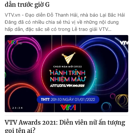
dẫn trước giờ G
VTV.vn - Đạo diễn Đỗ Thanh Hải, nhà báo Lại Bắc Hải
Đăng đã có nhiều chia sẻ thú vị về những nội dung
hấp dẫn, đặc sắc sẽ có trong Lễ trao giải VTV...
VTV Awards 2021: Diễn viên nữ ấn tượng
gọi tên ai?