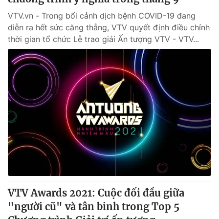
VTV.vn - Trong bối cảnh dịch bệnh COVID-19 đang
diễn ra hết sức căng thẳng, VTV quyết định điều chỉnh
thời gian tổ chức Lễ trao giải Ấn tượng VTV - VTV...
VTV Awards 2021: Cuộc đối đầu giữa
"người cũ" và tân binh trong Top 5