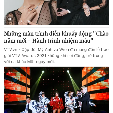
Giao lưu trực tuyến
Sản phẩm
Lịch phát sóng
Thị trường
Tư vấn
Những màn trình diễn khuấy động "Chào
Chuyên mục khác
năm mới - Hành trình nhiệm màu"
Emagazine
Podcast
VTV.vn - Cặp đôi Mỹ Anh và Wren đã mang đến lễ trao
giải VTV Awards 2021 không khí sôi động, trẻ trung
Photo
Infographic
với ca khúc Một ngày mới.
Video
Shorts video
VTV Money
VTV Thể thao
VTV Sức khoẻ
Bất động sản