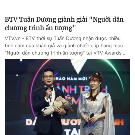
® Cấm sao chép dưới mọi hình thức nếu không có sự chấp
BTV Tuấn Dương giành giải "Người dẫn
thuận bằng văn bản. Ghi rõ nguồn VTV.vn khi phát hành lại
chương trình ấn tượng"
thông tin từ website này.
VTV.vn - BTV thời sự Tuấn Dương nhận được nhiều
tình cảm của khán giả và giành chiếc cúp hạng mục
"Người dẫn chương trình ấn tượng" tại VTV Awards...