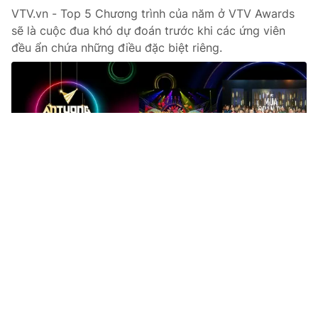
VTV.vn - Top 5 Chương trình của năm ở VTV Awards
sẽ là cuộc đua khó dự đoán trước khi các ứng viên
đều ẩn chứa những điều đặc biệt riêng.
Tin mới
Video
Live
Emagazine
Trang chủ
Nghệ sĩ ấn tượng của VTV Awards 2021:
Top 5 đa sắc
VTV.vn - Top 5 Nghệ sĩ ấn tượng của VTV Awards