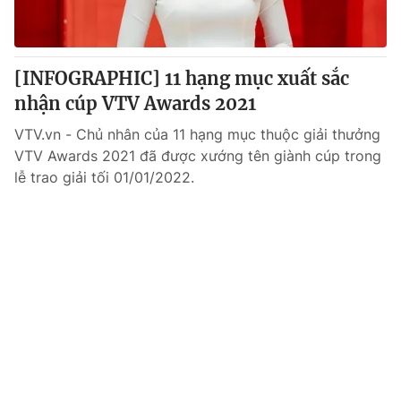
Giấy phép hoạt động báo in và báo điện tử số 483/GP-BTTTT
cấp ngày 29/12/2023
Tổng Biên tập:
Vũ Thanh Thủy
[INFOGRAPHIC] 11 hạng mục xuất sắc
Phó Tổng Biên tập:
Nguyễn Thị Mỹ Hạnh, Phạm Quốc Thắng,
nhận cúp VTV Awards 2021
Nguyễn Trọng Ninh
Tổng đài VTV:
024.38 355 931 - 024.38 355 932
VTV.vn - Chủ nhân của 11 hạng mục thuộc giải thưởng
Ðiện thoại Thời báo VTV:
024.66 897 897
VTV Awards 2021 đã được xướng tên giành cúp trong
Email:
toasoan@vtv.vn
lễ trao giải tối 01/01/2022.
Liên hệ quảng cáo:
024-7300.7108