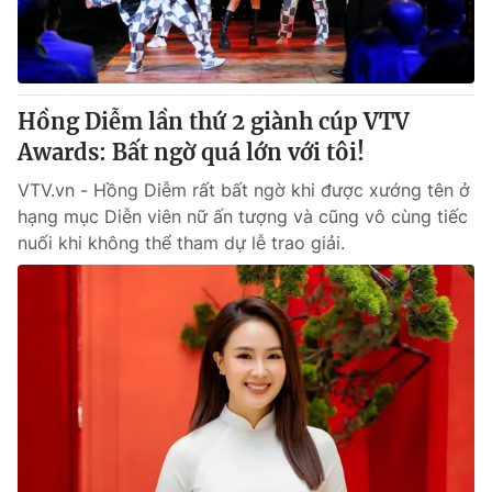
Thị trường 24h
Tấm lòng Việt
VTV4
Vươn mình bằng AI
Hồng Diễm lần thứ 2 giành cúp VTV
VTV9
VTV8
Awards: Bất ngờ quá lớn với tôi!
VTV.vn - Hồng Diễm rất bất ngờ khi được xướng tên ở
Liên hệ tòa soạn
English
hạng mục Diễn viên nữ ấn tượng và cũng vô cùng tiếc
nuối khi không thể tham dự lễ trao giải.
THỜI BÁO VTV
Theo dõi báo trên
Cơ quan chủ quản:
Đài Truyền hình Việt Nam
Cơ quan báo chí:
Thời báo VTV