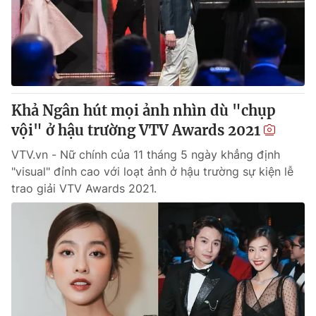
Tin tức
Kinh tế
Thế giới đó đây
Tài chính
Dữ liệu và đời sống
Câu chuyện quốc tế
Thị trường
Khả Ngân hút mọi ảnh nhìn dù "chụp
Truyền hình
Góc doanh nghiệp
vội" ở hậu trường VTV Awards 2021
Phim VTV
Giải trí
VTV.vn - Nữ chính của 11 tháng 5 ngày khẳng định
Hậu trường
"visual" đỉnh cao với loạt ảnh ở hậu trường sự kiện lễ
Điện ảnh
trao giải VTV Awards 2021.
Đời sống
Nhân vật
Âm nhạc
Du lịch
Khán giả
Giáo dục
Sao
Làm đẹp
Giải sao mai
Tuyển sinh
Công nghệ
Chất lượng cuộc sống
Học trực tuyến
Hitech Công nghệ tương lai