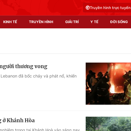
Truyền hình trực tuyến
KINH TẾ
TRUYỀN HÌNH
GIẢI TRÍ
Y TẾ
ĐỜI SỐNG
Pháp luật
Y tế
Truyền hình
Multimedia
c người thương vong
Phim VTV
Video
a Lebanon đã bốc cháy và phát nổ, khiến
Hậu trường
Shorts video
Nhân vật
Podcast
Khán giả
EMagazine
Giải sao mai
Photo
g ở Khánh Hòa
Infographic
 nghiêm trọng tại Khánh Hoà vào sáng nay