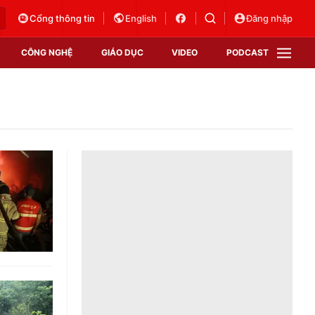
Cổng thông tin
English
Đăng nhập
CÔNG NGHỆ
GIÁO DỤC
VIDEO
PODCAST
VTV Money
VTV Thể thao
VTV Sức khoẻ
Bất động sản
Thị trường 24h
Tấm lòng Việt
Vươn mình bằng AI
VTV4
VTV8
VTV9
Lịch phát sóng
Giao lưu trực tuyến
Sự kiện