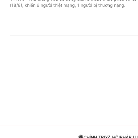
(18/8), khiến 6 người thiệt mạng, 1 người bị thương nặng.
Giải trí
Đời sống
Điện ảnh
Du lịch
Âm nhạc
Làm đẹp
Sao
Chất lượng cuộc sốn
CHÍNH TRỊ
XÃ HỘI
PHÁP L