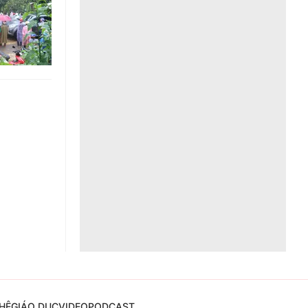
Liên hệ toà soạn
hệ tương lai
HỆ
GIÁO DỤC
VIDEO
PODCAST