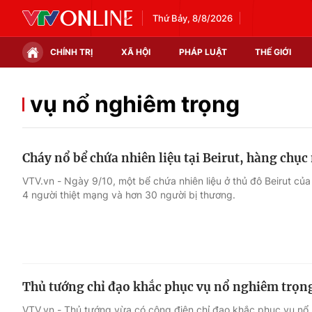
Thứ Bảy, 8/8/2026
CHÍNH TRỊ
XÃ HỘI
PHÁP LUẬT
THẾ GIỚI
Chính trị
Xã hội
vụ nổ nghiêm trọng
Thế giới
Kinh tế
Cháy nổ bể chứa nhiên liệu tại Beirut, hàng chụ
Tin tức
Tài chính
VTV.vn - Ngày 9/10, một bể chứa nhiên liệu ở thủ đô Beirut củ
4 người thiệt mạng và hơn 30 người bị thương.
Thế giới đó đây
Thị trường
Câu chuyện quốc tế
Góc doanh nghiệp
Dữ liệu và đời sống
Thủ tướng chỉ đạo khắc phục vụ nổ nghiêm trọn
VTV.vn - Thủ tướng vừa có công điện chỉ đạo khắc phục vụ nổ