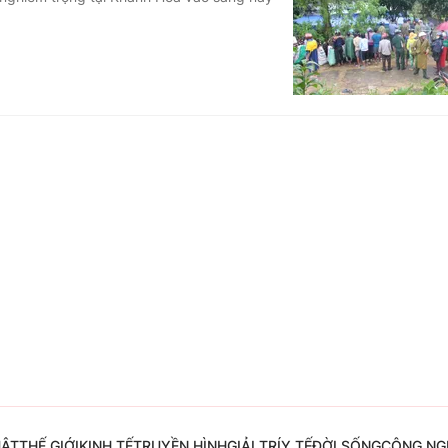
Góc ảnh
Giáo dục
Công nghệ
Tuyển sinh
Hitech Công ng
Học trực tuyến
Sản phẩm
g
Thị trường
Tư vấn
UẬT
THẾ GIỚI
KINH TẾ
TRUYỀN HÌNH
GIẢI TRÍ
Y TẾ
ĐỜI SỐNG
CÔNG NG