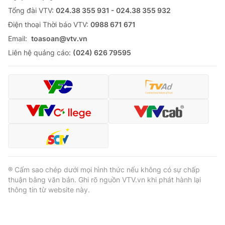
Tổng đài VTV:
024.38 355 931 - 024.38 355 932
Cơ quan báo chí:
Thời báo VTV
Ðiện thoại Thời báo VTV:
0988 671 671
Giấy phép hoạt động báo in và báo điện tử số 483/GP-BTTTT
cấp ngày 29/12/2023
Email:
toasoan@vtv.vn
Tổng Biên tập:
Vũ Thanh Thủy
Liên hệ quảng cáo:
(024) 626 79595
Phó Tổng Biên tập:
Nguyễn Thị Mỹ Hạnh, Phạm Quốc Thắng,
Nguyễn Trọng Ninh
Tổng đài VTV:
024.38 355 931 - 024.38 355 932
Ðiện thoại Thời báo VTV:
024.66 897 897
Email:
toasoan@vtv.vn
Liên hệ quảng cáo:
024-7300.7108
® Cấm sao chép dưới mọi hình thức nếu không có sự chấp
thuận bằng văn bản. Ghi rõ nguồn VTV.vn khi phát hành lại
thông tin từ website này.