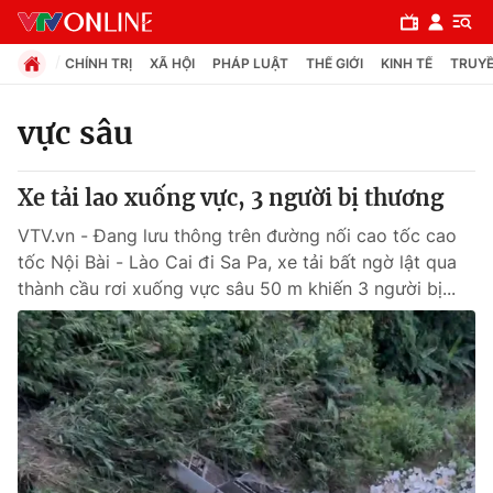
CHÍNH TRỊ
XÃ HỘI
PHÁP LUẬT
THẾ GIỚI
KINH TẾ
TRUYỀ
vực sâu
Chuyên mục
Xe tải lao xuống vực, 3 người bị thương
Chính trị
VTV.vn - Đang lưu thông trên đường nối cao tốc cao
tốc Nội Bài - Lào Cai đi Sa Pa, xe tải bất ngờ lật qua
Xã hội
thành cầu rơi xuống vực sâu 50 m khiến 3 người bị...
Pháp luật
Y tế
Thế giới