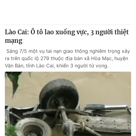
Giao lưu trực tuyến
Sản phẩm
Lịch phát sóng
Thị trường
Tư vấn
Lào Cai: Ô tô lao xuống vực, 3 người thiệt
mạng
Chuyên mục khác
Emagazine
Sáng 7/5 một vụ tai nạn giao thông nghiêm trọng xảy
Podcast
ra trên quốc lộ 279 thuộc địa bàn xã Hòa Mạc, huyện
Văn Bàn, tỉnh Lào Cai, khiến 3 người tử vong.
Photo
Infographic
Video
Shorts video
VTV Money
VTV Thể thao
VTV Sức khoẻ
Bất động sản