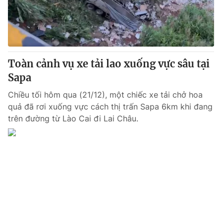
Tin tức
Kinh tế
Thế giới đó đây
Tài chính
Dữ liệu và đời sống
Câu chuyện quốc tế
Thị trường
Toàn cảnh vụ xe tải lao xuống vực sâu tại
Sapa
Truyền hình
Góc doanh nghiệp
Chiều tối hôm qua (21/12), một chiếc xe tải chở hoa
Phim VTV
Giải trí
quả đã rơi xuống vực cách thị trấn Sapa 6km khi đang
Hậu trường
trên đường từ Lào Cai đi Lai Châu.
Điện ảnh
Đời sống
Nhân vật
Âm nhạc
Du lịch
Khán giả
Giáo dục
Sao
Làm đẹp
Giải sao mai
Tuyển sinh
Công nghệ
Chất lượng cuộc sống
Học trực tuyến
Hitech Công nghệ tương lai