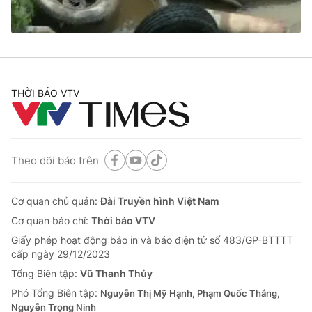
Thị trường 24h
Tấm lòng Việt
VTV4
Vươn mình bằng AI
VTV9
VTV8
THỜI BÁO VTV
Liên hệ tòa soạn
English
Theo dõi báo trên
Cơ quan chủ quản:
Đài Truyền hình Việt Nam
THỜI BÁO VTV
Cơ quan báo chí:
Thời báo VTV
Giấy phép hoạt động báo in và báo điện tử số 483/GP-BTTTT
cấp ngày 29/12/2023
Theo dõi báo trên
Tổng Biên tập:
Vũ Thanh Thủy
Phó Tổng Biên tập:
Nguyễn Thị Mỹ Hạnh, Phạm Quốc Thắng,
Nguyễn Trọng Ninh
Cơ quan chủ quản:
Đài Truyền hình Việt Nam