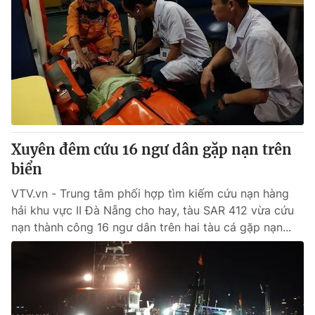
Xuyên đêm cứu 16 ngư dân gặp nạn trên
biển
VTV.vn - Trung tâm phối hợp tìm kiếm cứu nạn hàng
hải khu vực II Đà Nẵng cho hay, tàu SAR 412 vừa cứu
nạn thành công 16 ngư dân trên hai tàu cá gặp nạn...