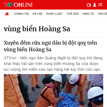
CHÍNH TRỊ
XÃ HỘI
PHÁP LUẬT
THẾ GIỚI
KINH TẾ
TRUYỀ
vùng biển Hoàng Sa
Chuyên mục
Xuyên đêm cứu ngư dân bị đột quỵ trên
Chính trị
vùng biển Hoàng Sa
VTV.vn - Một ngư dân Quảng Ngãi bị đột quỵ khi đang
Xã hội
khai thác hải sản trên vùng biển Hoàng Sa vừa được
lực lượng tìm kiếm cứu nạn hàng hải kịp thời cứu nạn.
Pháp luật
Y tế
Thế giới