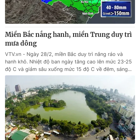
Thị trường 24h
Tấm lòng Việt
VTV4
Vươn mình bằng AI
Miền Bắc nắng hanh, miền Trung duy trì
VTV9
VTV8
mưa dông
VTV.vn - Ngày 28/2, miền Bắc duy trì nắng ráo và
Liên hệ tòa soạn
English
hanh khô. Nhiệt độ ban ngày tăng cao lên mức 23-25
độ C và giảm sâu xuống mức 15 độ C về đêm, sáng...
THỜI BÁO VTV
Theo dõi báo trên
Cơ quan chủ quản:
Đài Truyền hình Việt Nam
Cơ quan báo chí:
Thời báo VTV