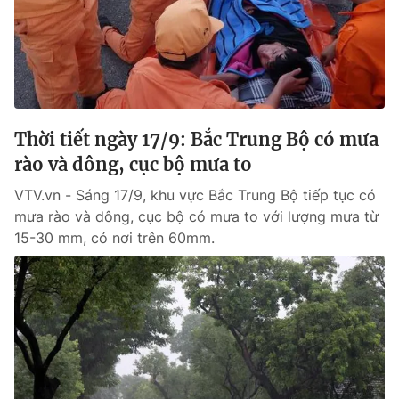
Tin tức
Kinh tế
Thế giới đó đây
Tài chính
Dữ liệu và đời sống
Câu chuyện quốc tế
Thị trường
Thời tiết ngày 17/9: Bắc Trung Bộ có mưa
Truyền hình
Góc doanh nghiệp
rào và dông, cục bộ mưa to
Phim VTV
Giải trí
VTV.vn - Sáng 17/9, khu vực Bắc Trung Bộ tiếp tục có
Hậu trường
mưa rào và dông, cục bộ có mưa to với lượng mưa từ
Điện ảnh
15-30 mm, có nơi trên 60mm.
Đời sống
Nhân vật
Âm nhạc
Du lịch
Khán giả
Giáo dục
Sao
Làm đẹp
Giải sao mai
Tuyển sinh
Công nghệ
Chất lượng cuộc sống
Học trực tuyến
Hitech Công nghệ tương lai