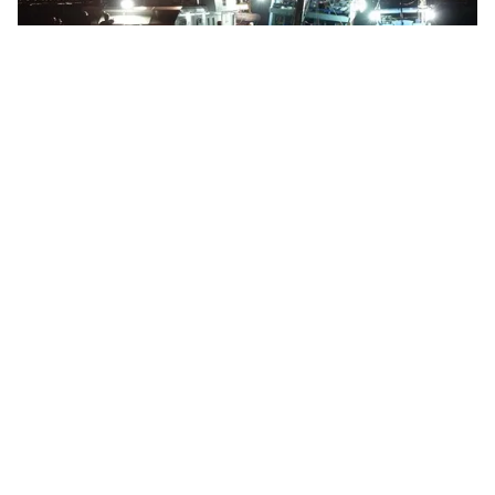
Tin mới
Video
Live
Emagazine
Trang chủ
Ngư dân Quảng Ngãi trúng đậm hải sản
VTV.vn - Thời tiết thuận lợi, tàu của ngư dân Quảng
Ngãi đã gặp được nhiều luồng cá lớn.