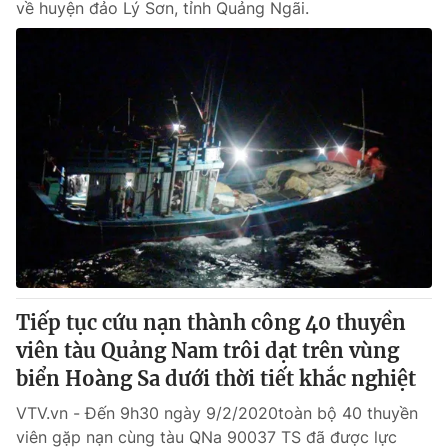
về huyện đảo Lý Sơn, tỉnh Quảng Ngãi.
Tiếp tục cứu nạn thành công 40 thuyền
viên tàu Quảng Nam trôi dạt trên vùng
biển Hoàng Sa dưới thời tiết khắc nghiệt
VTV.vn - Đến 9h30 ngày 9/2/2020toàn bộ 40 thuyền
viên gặp nạn cùng tàu QNa 90037 TS đã được lực