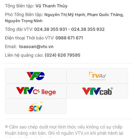
Giao lưu trực tuyến
Tổng Biên tập:
Vũ Thanh Thủy
Sản phẩm
Phó Tổng Biên tập:
Nguyễn Thị Mỹ Hạnh, Phạm Quốc Thắng,
Lịch phát sóng
Thị trường
Nguyễn Trọng Ninh
Tổng đài VTV:
024.38 355 931 - 024.38 355 932
Tư vấn
Ðiện thoại Thời báo VTV:
0988 671 671
Chuyên mục khác
Email:
toasoan@vtv.vn
Emagazine
Podcast
Liên hệ quảng cáo:
(024) 626 79595
Photo
Infographic
Video
Shorts video
VTV Money
VTV Thể thao
VTV Sức khoẻ
Bất động sản
® Cấm sao chép dưới mọi hình thức nếu không có sự chấp
thuận bằng văn bản. Ghi rõ nguồn VTV.vn khi phát hành lại