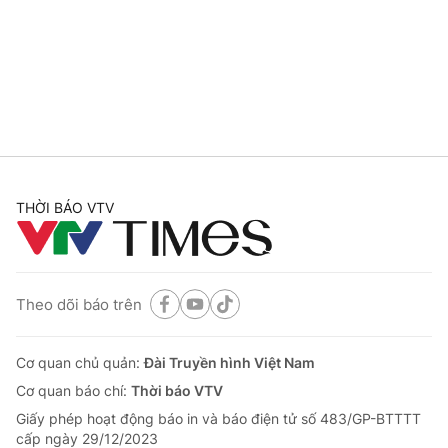
Tin tức
Kinh tế
Thế giới đó đây
Tài chính
Dữ liệu và đời sống
Câu chuyện quốc tế
Thị trường
Truyền hình
Góc doanh nghiệp
Phim VTV
THỜI BÁO VTV
Giải trí
Hậu trường
Điện ảnh
Đời sống
Nhân vật
Âm nhạc
Theo dõi báo trên
Du lịch
Khán giả
Giáo dục
Sao
Làm đẹp
Giải sao mai
Cơ quan chủ quản:
Đài Truyền hình Việt Nam
Tuyển sinh
Công nghệ
Cơ quan báo chí:
Thời báo VTV
Chất lượng cuộc sống
Học trực tuyến
Giấy phép hoạt động báo in và báo điện tử số 483/GP-BTTTT
Hitech Công nghệ tương lai
cấp ngày 29/12/2023