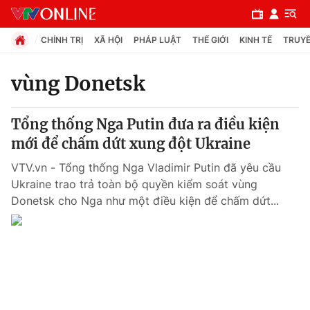
CHÍNH TRỊ
XÃ HỘI
PHÁP LUẬT
THẾ GIỚI
KINH TẾ
TRUYỀ
vùng Donetsk
Chuyên mục
Tổng thống Nga Putin đưa ra điều kiện
Chính trị
mới để chấm dứt xung đột Ukraine
VTV.vn - Tổng thống Nga Vladimir Putin đã yêu cầu
Xã hội
Ukraine trao trả toàn bộ quyền kiểm soát vùng
Donetsk cho Nga như một điều kiện để chấm dứt...
Pháp luật
Y tế
Thế giới