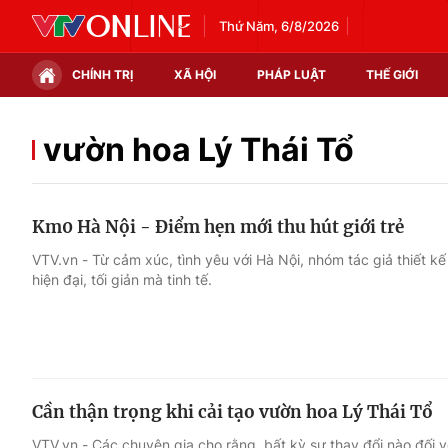
Thứ Năm, 6/8/2026
CHÍNH TRỊ
XÃ HỘI
PHÁP LUẬT
THẾ GIỚI
Chính trị
Xã hội
vườn hoa Lý Thái Tổ
Thế giới
Kinh tế
Km0 Hà Nội - Điểm hẹn mới thu hút giới trẻ
Tin tức
Tài chính
VTV.vn - Từ cảm xúc, tình yêu với Hà Nội, nhóm tác giả thiết 
hiện đại, tối giản mà tinh tế.
Thế giới đó đây
Thị trường
Câu chuyện quốc tế
Góc doanh nghiệp
Dữ liệu và đời sống
Cần thận trọng khi cải tạo vườn hoa Lý Thái Tổ
VTV.vn - Các chuyên gia cho rằng, bất kỳ sự thay đổi nào đối 