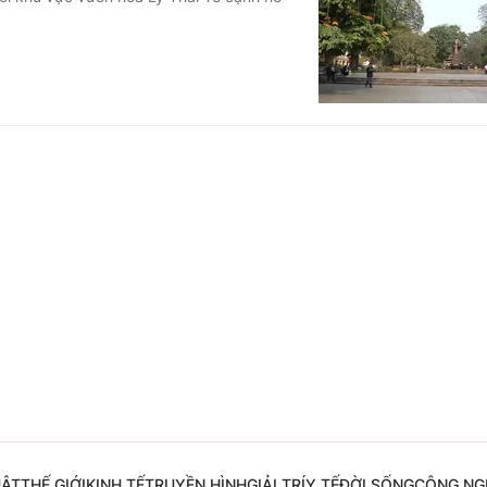
Góc ảnh
Giáo dục
Công nghệ
Tuyển sinh
Hitech Công ng
Học trực tuyến
Sản phẩm
g
Thị trường
Tư vấn
UẬT
THẾ GIỚI
KINH TẾ
TRUYỀN HÌNH
GIẢI TRÍ
Y TẾ
ĐỜI SỐNG
CÔNG NG