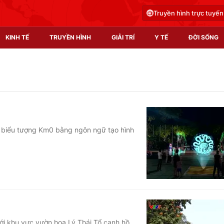
Truyền hình trực tuyến
KINH TẾ
TRUYỀN HÌNH
GIẢI TRÍ
Y TẾ
ĐỜI SỐNG
Pháp luật
Y tế
Truyền hình
Multimedia
Phim VTV
Video
kế biểu tượng Km0 bằng ngôn ngữ tạo hình
Hậu trường
Shorts video
Nhân vật
Podcast
Khán giả
EMagazine
Giải sao mai
Photo
Infographic
với khu vực vườn hoa Lý Thái Tổ cạnh hồ