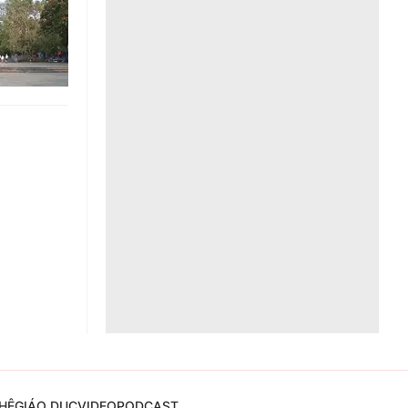
Liên hệ toà soạn
hệ tương lai
HỆ
GIÁO DỤC
VIDEO
PODCAST