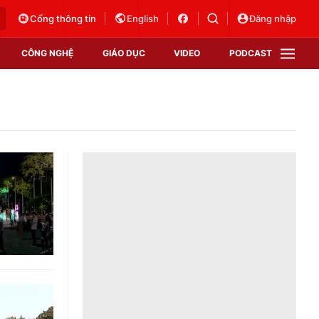
Cổng thông tin
English
Đăng nhập
CÔNG NGHỆ
GIÁO DỤC
VIDEO
PODCAST
VTV Money
VTV Thể thao
VTV Sức khoẻ
Bất động sản
Thị trường 24h
Tấm lòng Việt
Vươn mình bằng AI
VTV4
VTV8
VTV9
Lịch phát sóng
Giao lưu trực tuyến
Sự kiện