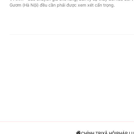
Gươm (Hà Nội) đều cần phải được xem xét cẩn trọng.
Giải trí
Đời sống
Điện ảnh
Du lịch
Âm nhạc
Làm đẹp
Sao
Chất lượng cuộc sốn
CHÍNH TRỊ
XÃ HỘI
PHÁP L