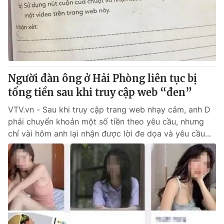
Tin tức
Kinh tế
Thế giới đó đây
Tài chính
Dữ liệu và đời sống
Câu chuyện quốc tế
Thị trường
Người đàn ông ở Hải Phòng liên tục bị
Truyền hình
Góc doanh nghiệp
tống tiền sau khi truy cập web “đen”
Phim VTV
Giải trí
VTV.vn - Sau khi truy cập trang web nhạy cảm, anh D
Hậu trường
phải chuyển khoản một số tiền theo yêu cầu, nhưng
Điện ảnh
chỉ vài hôm anh lại nhận được lời đe dọa và yêu cầu...
Đời sống
Nhân vật
Âm nhạc
Du lịch
Khán giả
Giáo dục
Sao
Làm đẹp
Giải sao mai
Tuyển sinh
Công nghệ
Chất lượng cuộc sống
Học trực tuyến
Hitech Công nghệ tương lai