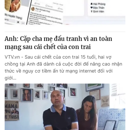
Giao lưu trực tuyến
Sản phẩm
Lịch phát sóng
Thị trường
Tư vấn
Anh: Cặp cha mẹ đấu tranh vì an toàn
Chuyên mục khác
mạng sau cái chết của con trai
Emagazine
Podcast
VTV.vn - Sau cái chết của con trai 15 tuổi, hai vợ
chồng tại Anh đã dành cả cuộc đời để nâng cao nhận
Photo
Infographic
thức về nguy cơ tiềm ẩn từ mạng internet đối với
giới...
Video
Shorts video
VTV Money
VTV Thể thao
VTV Sức khoẻ
Bất động sản