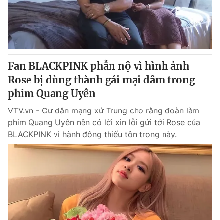
Thị trường 24h
Tấm lòng Việt
VTV4
Vươn mình bằng AI
VTV9
VTV8
Fan BLACKPINK phẫn nộ vì hình ảnh
Rose bị dùng thành gái mại dâm trong
Liên hệ tòa soạn
English
phim Quang Uyên
VTV.vn - Cư dân mạng xứ Trung cho rằng đoàn làm
phim Quang Uyên nên có lời xin lỗi gửi tới Rose của
BLACKPINK vì hành động thiếu tôn trọng này.
THỜI BÁO VTV
Theo dõi báo trên
Cơ quan chủ quản:
Đài Truyền hình Việt Nam