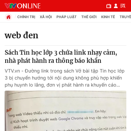
CHÍNH TRỊ
XÃ HỘI
PHÁP LUẬT
THẾ GIỚI
KINH TẾ
TRUYỀ
web đen
Chuyên mục
Sách Tin học lớp 3 chứa link nhạy cảm,
Chính trị
nhà phát hành ra thông báo khẩn
VTV.vn - Đường link trong sách Vở bài tập Tin học lớp
Xã hội
3 bị chuyển hướng tới nội dung không phù hợp khiến
phụ huynh lo lắng, đơn vị phát hành ra khuyến cáo...
Pháp luật
Y tế
Thế giới