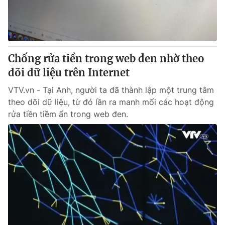
® Cấm sao chép dưới mọi hình thức nếu không có sự chấp
Chống rửa tiền trong web đen nhờ theo
thuận bằng văn bản. Ghi rõ nguồn VTV.vn khi phát hành lại
thông tin từ website này.
dõi dữ liệu trên Internet
VTV.vn - Tại Anh, người ta đã thành lập một trung tâm
theo dõi dữ liệu, từ đó lần ra manh mối các hoạt động
rửa tiền tiềm ẩn trong web đen.