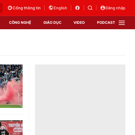
Cổng thông tin
English
Đăng nhập
CÔNG NGHỆ
GIÁO DỤC
VIDEO
PODCAST
VTV Money
VTV Thể thao
VTV Sức khoẻ
Bất động sản
Thị trường 24h
Tấm lòng Việt
Vươn mình bằng AI
VTV4
VTV8
VTV9
Lịch phát sóng
Giao lưu trực tuyến
Sự kiện