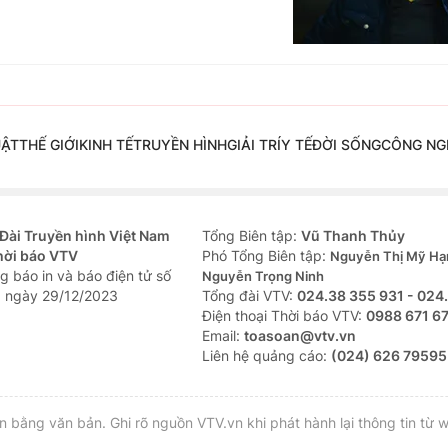
UẬT
THẾ GIỚI
KINH TẾ
TRUYỀN HÌNH
GIẢI TRÍ
Y TẾ
ĐỜI SỐNG
CÔNG NG
Đài Truyền hình Việt Nam
Tổng Biên tập:
Vũ Thanh Thủy
hời báo VTV
Phó Tổng Biên tập:
Nguyễn Thị Mỹ Hạ
g báo in và báo điện tử số
Nguyễn Trọng Ninh
 ngày 29/12/2023
Tổng đài VTV:
024.38 355 931 - 024
Ðiện thoại Thời báo VTV:
0988 671 6
Email:
toasoan@vtv.vn
Liên hệ quảng cáo:
(024) 626 79595
bằng văn bản. Ghi rõ nguồn VTV.vn khi phát hành lại thông tin từ w