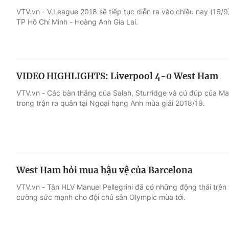
VTV.vn - V.League 2018 sẽ tiếp tục diễn ra vào chiều nay (16/9)
TP Hồ Chí Minh - Hoàng Anh Gia Lai.
Giải trí
Đời sống
Điện ảnh
Du lịch
VIDEO HIGHLIGHTS: Liverpool 4-0 West Ham
Âm nhạc
Làm đẹp
VTV.vn - Các bàn thắng của Salah, Sturridge và cú đúp của M
trong trận ra quân tại Ngoại hạng Anh mùa giải 2018/19.
Sao
Chất lượng cuộc sốn
West Ham hỏi mua hậu vệ của Barcelona
VTV.vn - Tân HLV Manuel Pellegrini đã có những động thái trê
cường sức mạnh cho đội chủ sân Olympic mùa tới.