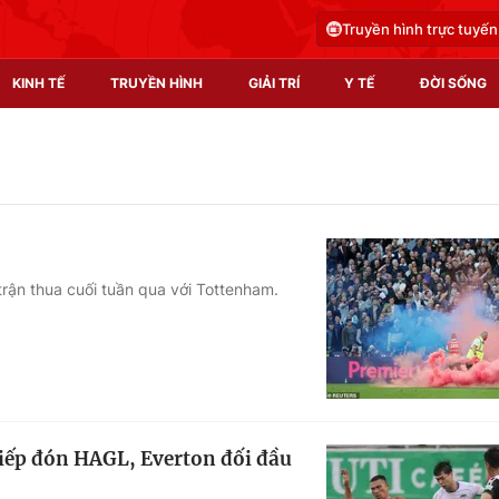
Truyền hình trực tuyến
KINH TẾ
TRUYỀN HÌNH
GIẢI TRÍ
Y TẾ
ĐỜI SỐNG
Pháp luật
Y tế
Truyền hình
Multimedia
Phim VTV
Video
trận thua cuối tuần qua với Tottenham.
Hậu trường
Shorts video
Nhân vật
Podcast
Khán giả
EMagazine
Giải sao mai
Photo
tiếp đón HAGL, Everton đối đầu
Infographic