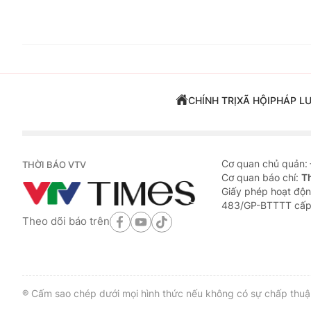
CHÍNH TRỊ
XÃ HỘI
PHÁP L
Cơ quan chủ quản:
THỜI BÁO VTV
Cơ quan báo chí:
T
Giấy phép hoạt độn
483/GP-BTTTT cấp
Theo dõi báo trên
® Cấm sao chép dưới mọi hình thức nếu không có sự chấp thuận 