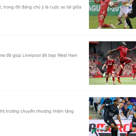
, trong đó đáng chú ý là cuộc so tài giữa
Góc ảnh
Giáo dục
Công nghệ
Tuyển sinh
Hitech Công ng
Học trực tuyến
Sản phẩm
ane đã giúp Liverpool đè bẹp West Ham
g
Thị trường
Tư vấn
n thị trường chuyển nhượng nhằm tăng