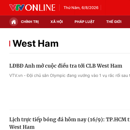
Thứ Năm, 6/8/2026
CHÍNH TRỊ
XÃ HỘI
PHÁP LUẬT
THẾ GIỚI
Chính trị
Xã hội
West Ham
Thế giới
Kinh tế
LĐBĐ Anh mở cuộc điều tra tới CLB West Ham
Tin tức
Tài chính
VTV.vn - Đội chủ sân Olympic đang vướng vào 1 vụ rắc rối sau 
Thế giới đó đây
Thị trường
Câu chuyện quốc tế
Góc doanh nghiệp
Dữ liệu và đời sống
Lịch trực tiếp bóng đá hôm nay (16/9): TP.HCM 
West Ham