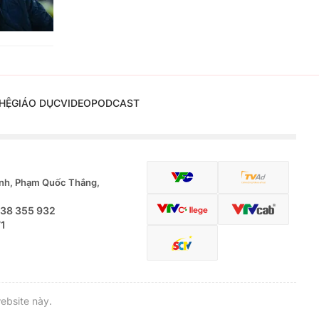
HỆ
GIÁO DỤC
VIDEO
PODCAST
nh, Phạm Quốc Thắng,
.38 355 932
71
ebsite này.