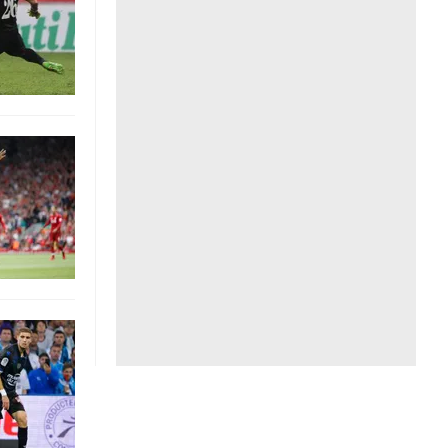
Liên hệ toà soạn
hệ tương lai