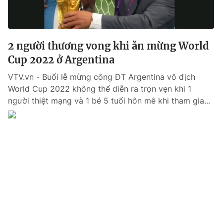
® Cấm sao chép dưới mọi hình thức nếu không có sự chấp
thuận bằng văn bản. Ghi rõ nguồn VTV.vn khi phát hành lại
2 người thương vong khi ăn mừng World
thông tin từ website này.
Cup 2022 ở Argentina
VTV.vn - Buổi lễ mừng công ĐT Argentina vô địch
World Cup 2022 không thể diễn ra trọn vẹn khi 1
người thiệt mạng và 1 bé 5 tuổi hôn mê khi tham gia...