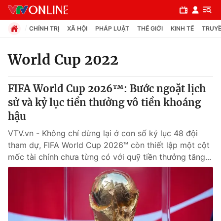
CHÍNH TRỊ
XÃ HỘI
PHÁP LUẬT
THẾ GIỚI
KINH TẾ
TRUYỀ
World Cup 2022
Chuyên mục
FIFA World Cup 2026™: Bước ngoặt lịch
Chính trị
sử và kỷ lục tiền thưởng vô tiền khoáng
hậu
Xã hội
VTV.vn - Không chỉ dừng lại ở con số kỷ lục 48 đội
tham dự, FIFA World Cup 2026™ còn thiết lập một cột
Pháp luật
mốc tài chính chưa từng có với quỹ tiền thưởng tăng...
Y tế
Thế giới