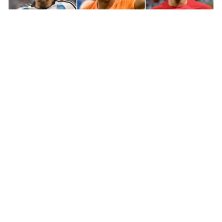
Tin mới
Video
Live
Emagazine
Trang chủ
Argentina vs Pháp: Lịch sử cho Messi hay
Mbappe? | 22h00 trực tiếp trên VTV2 và
VTV Cần Thơ
VTV.vn - Trận chung kết World Cup 2022 giữa
Argentina và Pháp diễn ra lúc 22h00 (18/12) được trực
tiếp trên các kênh VTV2, VTV Cần Thơ và ứng dụng...