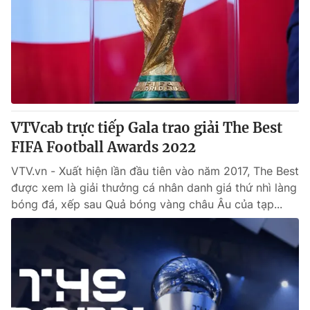
Tin tức
Kinh tế
Thế giới đó đây
Tài chính
Dữ liệu và đời sống
Câu chuyện quốc tế
Thị trường
Truyền hình
Góc doanh nghiệp
VTVcab trực tiếp Gala trao giải The Best
Phim VTV
FIFA Football Awards 2022
Giải trí
Hậu trường
VTV.vn - Xuất hiện lần đầu tiên vào năm 2017, The Best
Điện ảnh
được xem là giải thưởng cá nhân danh giá thứ nhì làng
Đời sống
Nhân vật
bóng đá, xếp sau Quả bóng vàng châu Âu của tạp...
Âm nhạc
Du lịch
Khán giả
Giáo dục
Sao
Làm đẹp
Giải sao mai
Tuyển sinh
Công nghệ
Chất lượng cuộc sống
Học trực tuyến
Hitech Công nghệ tương lai