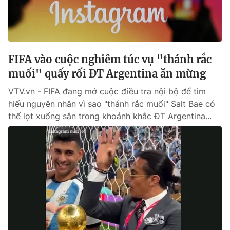
Giấy phép hoạt động báo in và báo điện tử số 483/GP-BTTTT
cấp ngày 29/12/2023
Tổng Biên tập:
Vũ Thanh Thủy
Phó Tổng Biên tập:
Nguyễn Thị Mỹ Hạnh, Phạm Quốc Thắng,
FIFA vào cuộc nghiêm túc vụ "thánh rắc
Nguyễn Trọng Ninh
Tổng đài VTV:
muối" quấy rối ĐT Argentina ăn mừng
024.38 355 931 - 024.38 355 932
Ðiện thoại Thời báo VTV:
024.66 897 897
VTV.vn - FIFA đang mở cuộc điều tra nội bộ để tìm
Email:
toasoan@vtv.vn
hiểu nguyên nhân vì sao "thánh rắc muối" Salt Bae có
Liên hệ quảng cáo:
024-7300.7108
thể lọt xuống sân trong khoảnh khắc ĐT Argentina...