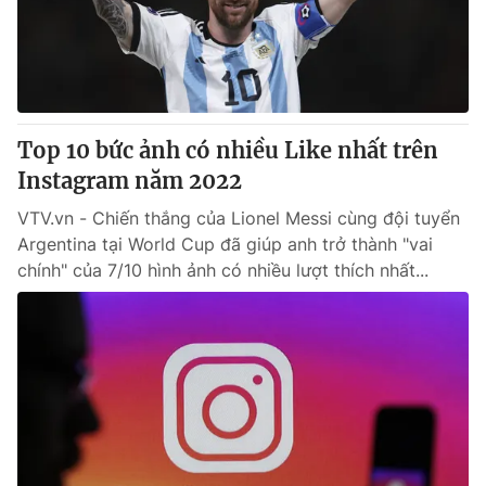
Thị trường 24h
Tấm lòng Việt
VTV4
Vươn mình bằng AI
VTV9
VTV8
Top 10 bức ảnh có nhiều Like nhất trên
Instagram năm 2022
Liên hệ tòa soạn
English
VTV.vn - Chiến thắng của Lionel Messi cùng đội tuyển
Argentina tại World Cup đã giúp anh trở thành "vai
chính" của 7/10 hình ảnh có nhiều lượt thích nhất...
THỜI BÁO VTV
Theo dõi báo trên
Cơ quan chủ quản:
Đài Truyền hình Việt Nam
Cơ quan báo chí:
Thời báo VTV