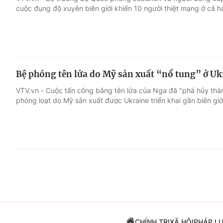
cuộc đụng độ xuyên biên giới khiến 10 người thiệt mạng ở cả ha
Giải trí
Đời sống
Điện ảnh
Du lịch
Bệ phóng tên lửa do Mỹ sản xuất “nổ tung” ở Uk
Âm nhạc
Làm đẹp
VTV.vn - Cuộc tấn công bằng tên lửa của Nga đã "phá hủy thà
phóng loạt do Mỹ sản xuất được Ukraine triển khai gần biên giớ
Sao
Chất lượng cuộc sốn
CHÍNH TRỊ
XÃ HỘI
PHÁP L