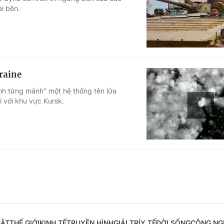
i bên.
Góc ảnh
Giáo dục
Công nghệ
Tuyển sinh
Hitech Công ng
raine
Học trực tuyến
Sản phẩm
nh từng mảnh" một hệ thống tên lửa
i với khu vực Kursk.
g
Thị trường
Tư vấn
UẬT
THẾ GIỚI
KINH TẾ
TRUYỀN HÌNH
GIẢI TRÍ
Y TẾ
ĐỜI SỐNG
CÔNG NG