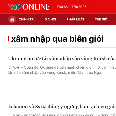
Thứ Sáu, 7/8/2026
CHÍNH TRỊ
XÃ HỘI
PHÁP LUẬT
THẾ GIỚI
Chính trị
Xã hội
xâm nhập qua biên giới
Thế giới
Kinh tế
Ukraine nỗ lực tái xâm nhập vào vùng Kursk củ
Tin tức
Tài chính
VTV.vn - Quân đội Ukraine đã tiến hành chiến dịch mới với nhi
lần nữa xâm nhập vào vùng Kursk, miền Tây nước Nga.
Thế giới đó đây
Thị trường
Câu chuyện quốc tế
Góc doanh nghiệp
Dữ liệu và đời sống
Lebanon và Syria đồng ý ngừng bắn tại biên giới
VTV.vn - Bộ trưởng Bộ Quốc phòng Lebanon và người đồng cấp 