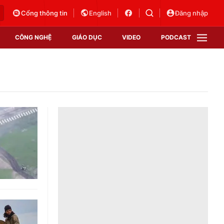
Cổng thông tin
English
Đăng nhập
CÔNG NGHỆ
GIÁO DỤC
VIDEO
PODCAST
VTV Money
VTV Thể thao
VTV Sức khoẻ
Bất động sản
Thị trường 24h
Tấm lòng Việt
Vươn mình bằng AI
VTV4
VTV8
VTV9
Lịch phát sóng
Giao lưu trực tuyến
Sự kiện