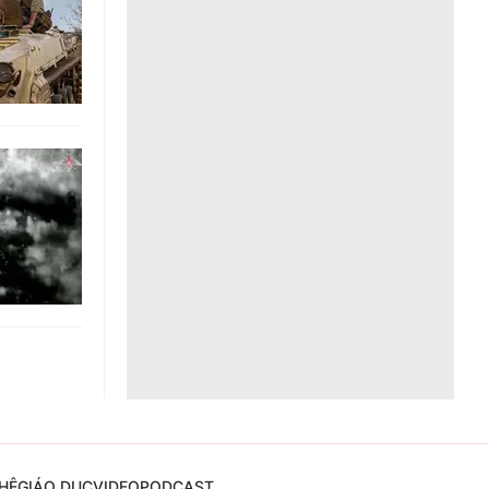
Liên hệ toà soạn
hệ tương lai
HỆ
GIÁO DỤC
VIDEO
PODCAST