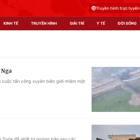
Truyền hình trực tuyến
KINH TẾ
TRUYỀN HÌNH
GIẢI TRÍ
Y TẾ
ĐỜI SỐNG
Pháp luật
Y tế
Truyền hình
Multimedia
a Nga
Phim VTV
Video
ều cuộc tấn công xuyên biên giới nhằm một
Hậu trường
Shorts video
Nhân vật
Podcast
Khán giả
EMagazine
Giải sao mai
Photo
Infographic
Syria đã nhất trí ngừng bắn sau các