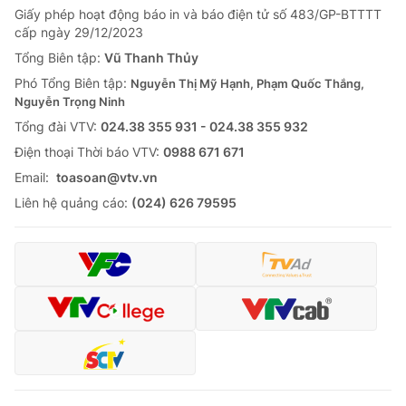
Giấy phép hoạt động báo in và báo điện tử số 483/GP-BTTTT
Tin tức
cấp ngày 29/12/2023
Kinh tế
Thế giới đó đây
Tổng Biên tập:
Vũ Thanh Thủy
Tài chính
Phó Tổng Biên tập:
Nguyễn Thị Mỹ Hạnh, Phạm Quốc Thắng,
Dữ liệu và đời sống
Câu chuyện quốc tế
Nguyễn Trọng Ninh
Thị trường
Tổng đài VTV:
024.38 355 931 - 024.38 355 932
Truyền hình
Góc doanh nghiệp
Ðiện thoại Thời báo VTV:
0988 671 671
Email:
toasoan@vtv.vn
Phim VTV
Giải trí
Liên hệ quảng cáo:
(024) 626 79595
Hậu trường
Điện ảnh
Đời sống
Nhân vật
Âm nhạc
Du lịch
Khán giả
Giáo dục
Sao
Làm đẹp
Giải sao mai
Tuyển sinh
Công nghệ
Chất lượng cuộc sống
Học trực tuyến
Hitech Công nghệ tương lai