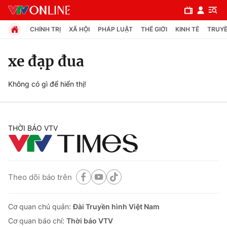
CHÍNH TRỊ
XÃ HỘI
PHÁP LUẬT
THẾ GIỚI
KINH TẾ
TRUYỀ
xe đạp đua
Chuyên mục
Không có gì để hiển thị!
Chính trị
THỜI BÁO VTV
Xã hội
Pháp luật
Theo dõi báo trên
Y tế
Cơ quan chủ quản:
Đài Truyền hình Việt Nam
Thế giới
Cơ quan báo chí:
Thời báo VTV