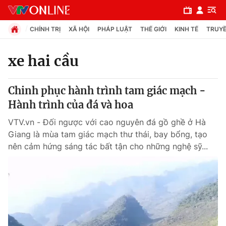
CHÍNH TRỊ
XÃ HỘI
PHÁP LUẬT
THẾ GIỚI
KINH TẾ
TRUYỀ
xe hai cầu
Chuyên mục
Chinh phục hành trình tam giác mạch -
Chính trị
Hành trình của đá và hoa
VTV.vn - Đối ngược với cao nguyên đá gồ ghề ở Hà
Xã hội
Giang là mùa tam giác mạch thư thái, bay bổng, tạo
nên cảm hứng sáng tác bất tận cho những nghệ sỹ...
Pháp luật
Y tế
Thế giới