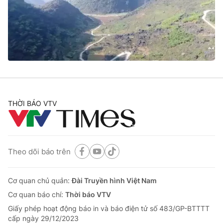
Tin tức
Kinh tế
Thế giới đó đây
Tài chính
Dữ liệu và đời sống
Câu chuyện quốc tế
Thị trường
Truyền hình
Góc doanh nghiệp
Phim VTV
THỜI BÁO VTV
Giải trí
Hậu trường
Điện ảnh
Đời sống
Nhân vật
Âm nhạc
Theo dõi báo trên
Du lịch
Khán giả
Giáo dục
Sao
Làm đẹp
Giải sao mai
Cơ quan chủ quản:
Đài Truyền hình Việt Nam
Tuyển sinh
Công nghệ
Cơ quan báo chí:
Thời báo VTV
Chất lượng cuộc sống
Học trực tuyến
Giấy phép hoạt động báo in và báo điện tử số 483/GP-BTTTT
Hitech Công nghệ tương lai
cấp ngày 29/12/2023