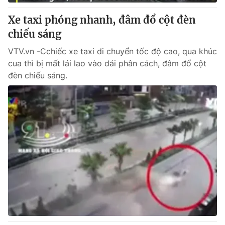
Giấy phép hoạt động báo in và báo điện tử số 483/GP-BTTTT
cấp ngày 29/12/2023
Xe taxi phóng nhanh, đâm đổ cột đèn
Tổng Biên tập:
chiếu sáng
Vũ Thanh Thủy
Phó Tổng Biên tập:
Nguyễn Thị Mỹ Hạnh, Phạm Quốc Thắng,
VTV.vn -Cchiếc xe taxi di chuyển tốc độ cao, qua khúc
Nguyễn Trọng Ninh
cua thì bị mất lái lao vào dải phân cách, đâm đổ cột
Tổng đài VTV:
024.38 355 931 - 024.38 355 932
đèn chiếu sáng.
Ðiện thoại Thời báo VTV:
024.66 897 897
Email:
toasoan@vtv.vn
Liên hệ quảng cáo:
024-7300.7108