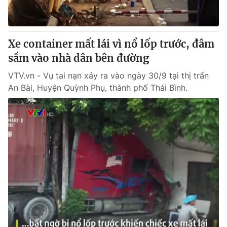
Thị trường 24h
Tấm lòng Việt
VTV4
Vươn mình bằng AI
Xe container mất lái vì nổ lốp trước, đâm
sầm vào nhà dân bên đường
VTV9
VTV8
VTV.vn - Vụ tai nạn xảy ra vào ngày 30/9 tại thị trấn
An Bài, Huyện Quỳnh Phụ, thành phố Thái Bình.
Liên hệ tòa soạn
English
THỜI BÁO VTV
Theo dõi báo trên
Cơ quan chủ quản:
Đài Truyền hình Việt Nam
Cơ quan báo chí:
Thời báo VTV