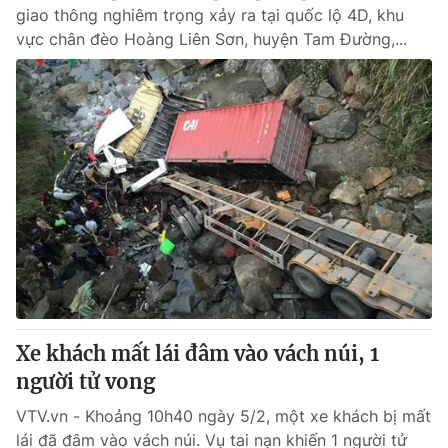
giao thông nghiêm trọng xảy ra tại quốc lộ 4D, khu
vực chân đèo Hoàng Liên Sơn, huyện Tam Đường,...
Xe khách mất lái đâm vào vách núi, 1
người tử vong
VTV.vn - Khoảng 10h40 ngày 5/2, một xe khách bị mất
lái đã đâm vào vách núi. Vụ tai nạn khiến 1 người tử