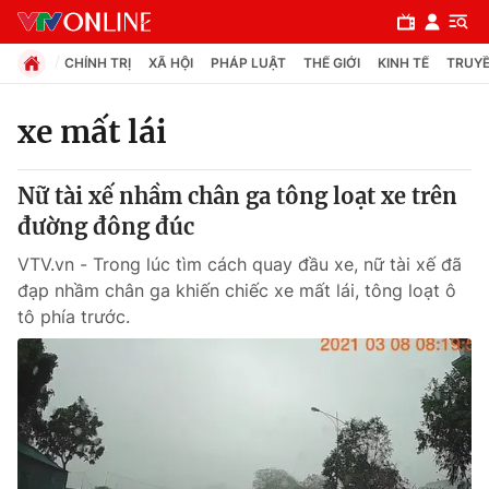
CHÍNH TRỊ
XÃ HỘI
PHÁP LUẬT
THẾ GIỚI
KINH TẾ
TRUYỀ
xe mất lái
Chuyên mục
Nữ tài xế nhầm chân ga tông loạt xe trên
Chính trị
đường đông đúc
VTV.vn - Trong lúc tìm cách quay đầu xe, nữ tài xế đã
Xã hội
đạp nhầm chân ga khiến chiếc xe mất lái, tông loạt ô
tô phía trước.
Pháp luật
Y tế
Thế giới