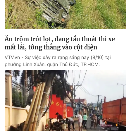
Giao lưu trực tuyến
Sản phẩm
Lịch phát sóng
Thị trường
Tư vấn
Ăn trộm trót lọt, đang tẩu thoát thì xe
Chuyên mục khác
mất lái, tông thẳng vào cột điện
Emagazine
Podcast
VTV.vn - Sự việc xảy ra rạng sáng nay (8/10) tại
phường Linh Xuân, quận Thủ Đức, TP.HCM.
Photo
Infographic
Video
Shorts video
VTV Money
VTV Thể thao
VTV Sức khoẻ
Bất động sản