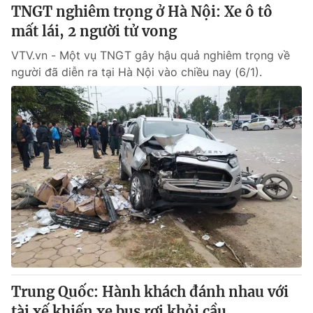
TNGT nghiêm trọng ở Hà Nội: Xe ô tô
mất lái, 2 người tử vong
® Cấm sao chép dưới mọi hình thức nếu không có sự chấp
thuận bằng văn bản. Ghi rõ nguồn VTV.vn khi phát hành lại
VTV.vn - Một vụ TNGT gây hậu quả nghiêm trọng về
thông tin từ website này.
người đã diễn ra tại Hà Nội vào chiều nay (6/1).
Trung Quốc: Hành khách đánh nhau với
tài xế khiến xe bus rơi khỏi cầu