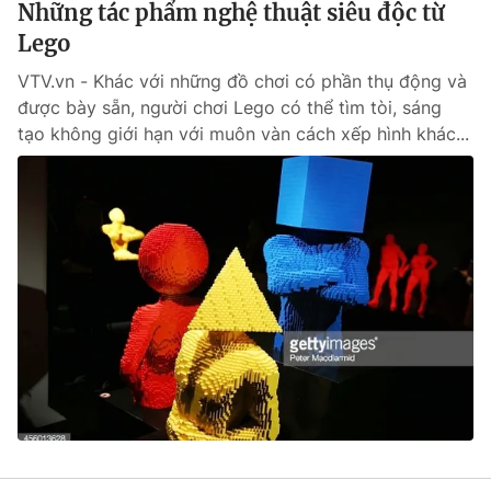
Những tác phẩm nghệ thuật siêu độc từ
Cơ quan báo chí:
Thời báo VTV
Lego
Giấy phép hoạt động báo in và báo điện tử số 483/GP-BTTTT
cấp ngày 29/12/2023
VTV.vn - Khác với những đồ chơi có phần thụ động và
được bày sẵn, người chơi Lego có thể tìm tòi, sáng
Tổng Biên tập:
Vũ Thanh Thủy
tạo không giới hạn với muôn vàn cách xếp hình khác...
Phó Tổng Biên tập:
Nguyễn Thị Mỹ Hạnh, Phạm Quốc Thắng,
Nguyễn Trọng Ninh
Tổng đài VTV:
024.38 355 931 - 024.38 355 932
Ðiện thoại Thời báo VTV:
024.66 897 897
Email:
toasoan@vtv.vn
Liên hệ quảng cáo:
024-7300.7108