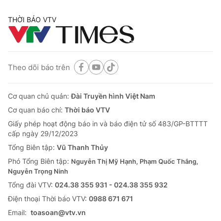
THỜI BÁO VTV
® Cấm sao chép dưới mọi hình thức nếu không có sự chấp
thuận bằng văn bản. Ghi rõ nguồn VTV.vn khi phát hành lại
thông tin từ website này.
Theo dõi báo trên
Cơ quan chủ quản:
Đài Truyền hình Việt Nam
Cơ quan báo chí:
Thời báo VTV
Giấy phép hoạt động báo in và báo điện tử số 483/GP-BTTTT
cấp ngày 29/12/2023
Tổng Biên tập:
Vũ Thanh Thủy
Phó Tổng Biên tập:
Nguyễn Thị Mỹ Hạnh, Phạm Quốc Thắng,
Nguyễn Trọng Ninh
Tổng đài VTV:
024.38 355 931 - 024.38 355 932
Ðiện thoại Thời báo VTV:
0988 671 671
Email:
toasoan@vtv.vn