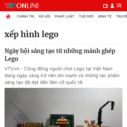
CHÍNH TRỊ
XÃ HỘI
PHÁP LUẬT
THẾ GIỚI
KINH TẾ
TRUYỀ
xếp hình lego
Chuyên mục
Ngày hội sáng tạo từ những mảnh ghép
Chính trị
Lego
VTV.vn - Cộng đồng người chơi Lego tại Việt Nam
Xã hội
đang ngày càng trở nên lớn mạnh và những tác phẩm
sáng tạo đã đạt đến tầm cỡ quốc tế.
Pháp luật
Y tế
Thế giới