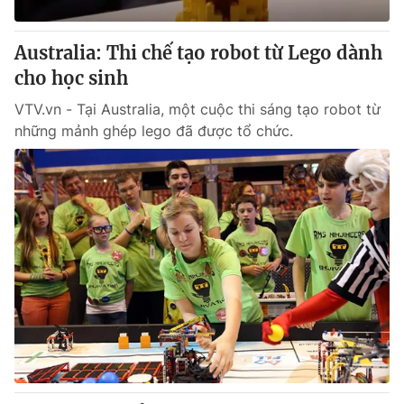
Thị trường 24h
Tấm lòng Việt
Australia: Thi chế tạo robot từ Lego dành
VTV4
Vươn mình bằng AI
cho học sinh
VTV.vn - Tại Australia, một cuộc thi sáng tạo robot từ
VTV9
VTV8
những mảnh ghép lego đã được tổ chức.
Liên hệ tòa soạn
English
THỜI BÁO VTV
Theo dõi báo trên
Cơ quan chủ quản:
Đài Truyền hình Việt Nam