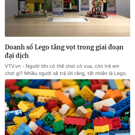
Tin tức
Kinh tế
Thế giới đó đây
Tài chính
Dữ liệu và đời sống
Câu chuyện quốc tế
Thị trường
Doanh số Lego tăng vọt trong giai đoạn
Truyền hình
Góc doanh nghiệp
đại dịch
Phim VTV
Giải trí
VTV.vn - Người lớn có thể chơi cờ vua, còn trẻ em
Hậu trường
chơi gì? Nhiều người sẽ trả lời rằng, tất nhiên là Lego.
Điện ảnh
Đời sống
Nhân vật
Âm nhạc
Du lịch
Khán giả
Giáo dục
Sao
Làm đẹp
Giải sao mai
Tuyển sinh
Công nghệ
Chất lượng cuộc sống
Học trực tuyến
Hitech Công nghệ tương lai