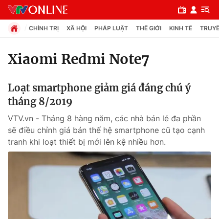
CHÍNH TRỊ
XÃ HỘI
PHÁP LUẬT
THẾ GIỚI
KINH TẾ
TRUYỀ
Xiaomi Redmi Note7
Chuyên mục
Loạt smartphone giảm giá đáng chú ý
Chính trị
tháng 8/2019
VTV.vn - Tháng 8 hàng năm, các nhà bán lẻ đa phần
Xã hội
sẽ điều chỉnh giá bán thế hệ smartphone cũ tạo cạnh
tranh khi loạt thiết bị mới lên kệ nhiều hơn.
Pháp luật
Y tế
Thế giới