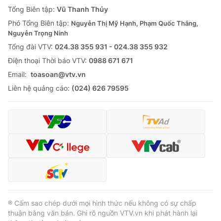
Giao lưu trực tuyến
Tổng Biên tập:
Vũ Thanh Thủy
Sản phẩm
Phó Tổng Biên tập:
Nguyễn Thị Mỹ Hạnh, Phạm Quốc Thắng,
Lịch phát sóng
Thị trường
Nguyễn Trọng Ninh
Tổng đài VTV:
024.38 355 931 - 024.38 355 932
Tư vấn
Ðiện thoại Thời báo VTV:
0988 671 671
Chuyên mục khác
Email:
toasoan@vtv.vn
Emagazine
Podcast
Liên hệ quảng cáo:
(024) 626 79595
Photo
Infographic
Video
Shorts video
VTV Money
VTV Thể thao
VTV Sức khoẻ
Bất động sản
® Cấm sao chép dưới mọi hình thức nếu không có sự chấp
thuận bằng văn bản. Ghi rõ nguồn VTV.vn khi phát hành lại