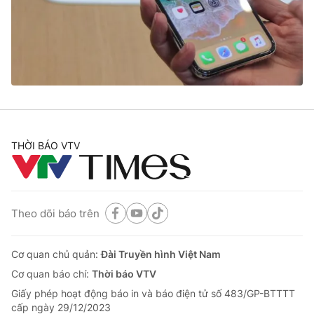
Tin tức
Kinh tế
Thế giới đó đây
Tài chính
Dữ liệu và đời sống
Câu chuyện quốc tế
Thị trường
Truyền hình
Góc doanh nghiệp
Phim VTV
THỜI BÁO VTV
Giải trí
Hậu trường
Điện ảnh
Đời sống
Nhân vật
Âm nhạc
Theo dõi báo trên
Du lịch
Khán giả
Giáo dục
Sao
Làm đẹp
Giải sao mai
Cơ quan chủ quản:
Đài Truyền hình Việt Nam
Tuyển sinh
Công nghệ
Cơ quan báo chí:
Thời báo VTV
Chất lượng cuộc sống
Học trực tuyến
Giấy phép hoạt động báo in và báo điện tử số 483/GP-BTTTT
Hitech Công nghệ tương lai
cấp ngày 29/12/2023