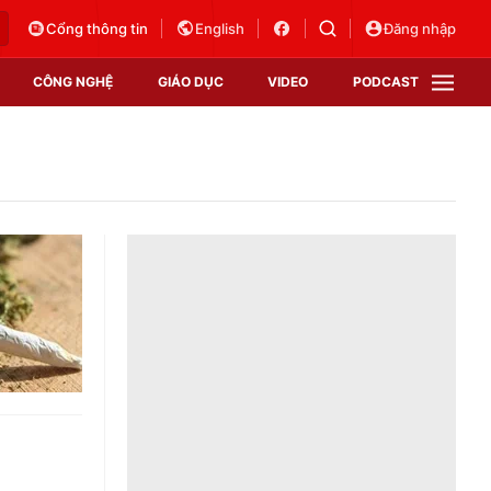
Cổng thông tin
English
Đăng nhập
CÔNG NGHỆ
GIÁO DỤC
VIDEO
PODCAST
VTV Money
VTV Thể thao
VTV Sức khoẻ
Bất động sản
Thị trường 24h
Tấm lòng Việt
Vươn mình bằng AI
VTV4
VTV8
VTV9
Lịch phát sóng
Giao lưu trực tuyến
Sự kiện