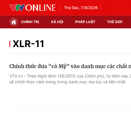
Thứ Sáu, 7/8/2026
CHÍNH TRỊ
XÃ HỘI
PHÁP LUẬT
THẾ GIỚI
Chính trị
Xã hội
XLR-11
Thế giới
Kinh tế
Chính thức đưa "cỏ Mỹ" vào danh mục các chất 
Tin tức
Tài chính
VTV.vn - Theo Nghị định 126/2015 của Chính phủ, từ hôm nay (1
sẽ chính thức nằm trong trong danh mục ma túy và tiền chất.
Thế giới đó đây
Thị trường
Câu chuyện quốc tế
Góc doanh nghiệp
Dữ liệu và đời sống