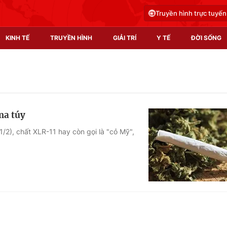
Truyền hình trực tuyến
KINH TẾ
TRUYỀN HÌNH
GIẢI TRÍ
Y TẾ
ĐỜI SỐNG
Pháp luật
Y tế
Truyền hình
Multimedia
ma túy
Phim VTV
Video
/2), chất XLR-11 hay còn gọi là "cỏ Mỹ",
Hậu trường
Shorts video
Nhân vật
Podcast
Khán giả
EMagazine
Giải sao mai
Photo
Infographic