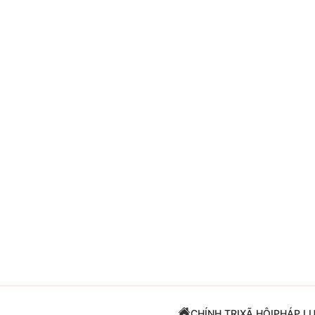
Giải trí
Đời sống
Điện ảnh
Du lịch
Âm nhạc
Làm đẹp
Sao
Chất lượng cuộc sốn
CHÍNH TRỊ
XÃ HỘI
PHÁP L