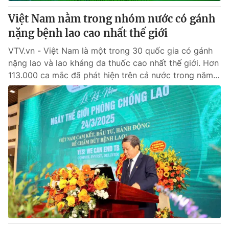
Việt Nam nằm trong nhóm nước có gánh
® Cấm sao chép dưới mọi hình thức nếu không có sự chấp
nặng bệnh lao cao nhất thế giới
thuận bằng văn bản. Ghi rõ nguồn VTV.vn khi phát hành lại
thông tin từ website này.
VTV.vn - Việt Nam là một trong 30 quốc gia có gánh
nặng lao và lao kháng đa thuốc cao nhất thế giới. Hơn
113.000 ca mắc đã phát hiện trên cả nước trong năm...