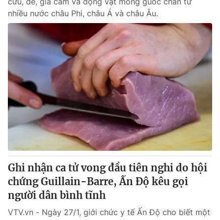
cừu, dê, gia cầm và động vật móng guốc chẵn từ
nhiều nước châu Phi, châu Á và châu Âu.
Ghi nhận ca tử vong đầu tiên nghi do hội
chứng Guillain-Barre, Ấn Độ kêu gọi
người dân bình tĩnh
VTV.vn - Ngày 27/1, giới chức y tế Ấn Độ cho biết một