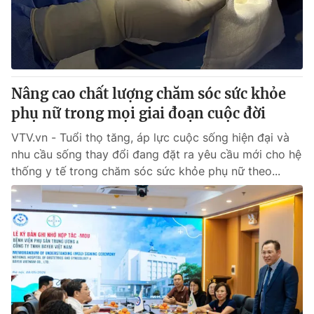
Giao lưu trực tuyến
Sản phẩm
Lịch phát sóng
Thị trường
Tư vấn
Nâng cao chất lượng chăm sóc sức khỏe
Chuyên mục khác
phụ nữ trong mọi giai đoạn cuộc đời
Emagazine
Podcast
VTV.vn - Tuổi thọ tăng, áp lực cuộc sống hiện đại và
nhu cầu sống thay đổi đang đặt ra yêu cầu mới cho hệ
Photo
Infographic
thống y tế trong chăm sóc sức khỏe phụ nữ theo...
Video
Shorts video
VTV Money
VTV Thể thao
VTV Sức khoẻ
Bất động sản