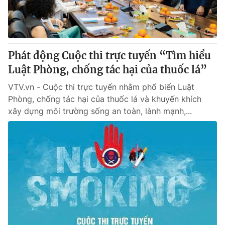
Thị trường 24h
Tấm lòng Việt
VTV4
Vươn mình bằng AI
Phát động Cuộc thi trực tuyến “Tìm hiểu
VTV9
VTV8
Luật Phòng, chống tác hại của thuốc lá”
VTV.vn - Cuộc thi trực tuyến nhằm phổ biến Luật
Liên hệ tòa soạn
English
Phòng, chống tác hại của thuốc lá và khuyến khích
xây dựng môi trường sống an toàn, lành mạnh,...
THỜI BÁO VTV
Theo dõi báo trên
Cơ quan chủ quản:
Đài Truyền hình Việt Nam
Cơ quan báo chí:
Thời báo VTV