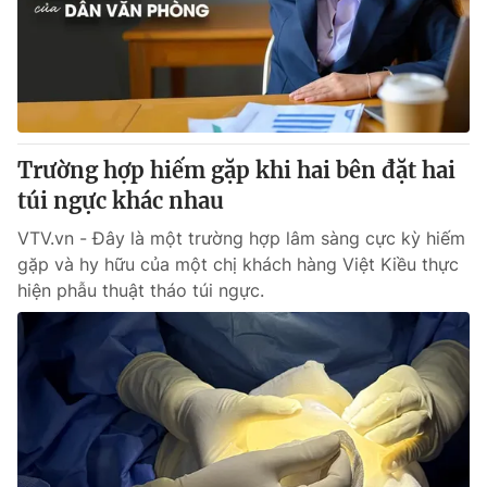
Tin tức
Kinh tế
Thế giới đó đây
Tài chính
Dữ liệu và đời sống
Câu chuyện quốc tế
Thị trường
Trường hợp hiếm gặp khi hai bên đặt hai
Truyền hình
Góc doanh nghiệp
túi ngực khác nhau
Phim VTV
Giải trí
VTV.vn - Đây là một trường hợp lâm sàng cực kỳ hiếm
Hậu trường
gặp và hy hữu của một chị khách hàng Việt Kiều thực
Điện ảnh
hiện phẫu thuật tháo túi ngực.
Đời sống
Nhân vật
Âm nhạc
Du lịch
Khán giả
Giáo dục
Sao
Làm đẹp
Giải sao mai
Tuyển sinh
Công nghệ
Chất lượng cuộc sống
Học trực tuyến
Hitech Công nghệ tương lai