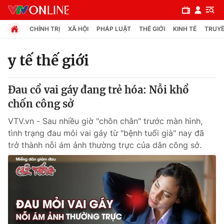
CHÍNH TRỊ
XÃ HỘI
PHÁP LUẬT
THẾ GIỚI
KINH TẾ
TRUYỀ
y tế thế giới
Chuyên mục
Đau cổ vai gáy đang trẻ hóa: Nỗi khổ
Chính trị
chốn công sở
VTV.vn - Sau nhiều giờ "chôn chân" trước màn hình,
Xã hội
tình trạng đau mỏi vai gáy từ "bệnh tuổi già" nay đã
trở thành nỗi ám ảnh thường trực của dân công sở.
Pháp luật
Y tế
Thế giới