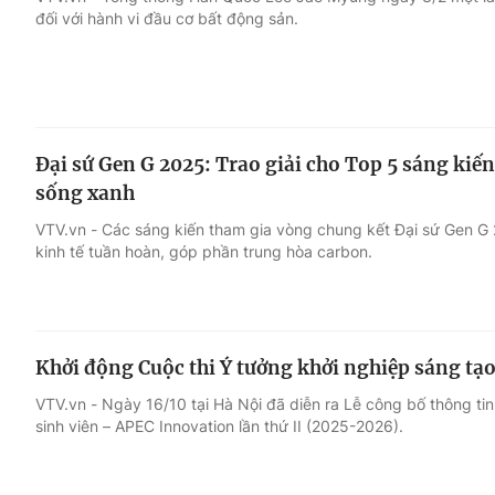
đối với hành vi đầu cơ bất động sản.
Giải trí
Đời sống
Điện ảnh
Du lịch
Đại sứ Gen G 2025: Trao giải cho Top 5 sáng kiến 
Âm nhạc
Làm đẹp
sống xanh
VTV.vn - Các sáng kiến tham gia vòng chung kết Đại sứ Gen G 
Sao
Chất lượng cuộc sốn
kinh tế tuần hoàn, góp phần trung hòa carbon.
Khởi động Cuộc thi Ý tưởng khởi nghiệp sáng tạ
VTV.vn - Ngày 16/10 tại Hà Nội đã diễn ra Lễ công bố thông tin
sinh viên – APEC Innovation lần thứ II (2025-2026).