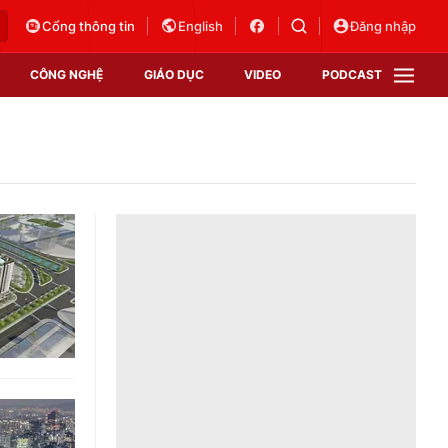
Cổng thông tin
English
Đăng nhập
CÔNG NGHỆ
GIÁO DỤC
VIDEO
PODCAST
VTV Money
VTV Thể thao
VTV Sức khoẻ
Bất động sản
Thị trường 24h
Tấm lòng Việt
Vươn mình bằng AI
VTV4
VTV8
VTV9
Lịch phát sóng
Giao lưu trực tuyến
Sự kiện