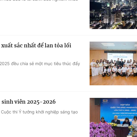
Góc ảnh
Giáo dục
Công nghệ
Tuyển sinh
Hitech Công ng
xuất sắc nhất để lan tỏa lối
Học trực tuyến
Sản phẩm
2025 đều chia sẻ một mục tiêu thúc đẩy
g
Thị trường
Tư vấn
o sinh viên 2025-2026
 Cuộc thi Ý tưởng khởi nghiệp sáng tạo