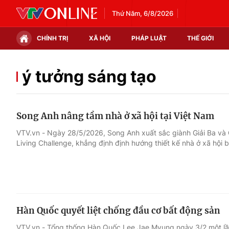
Thứ Năm, 6/8/2026
CHÍNH TRỊ
XÃ HỘI
PHÁP LUẬT
THẾ GIỚI
Chính trị
Xã hội
ý tưởng sáng tạo
Thế giới
Kinh tế
Song Anh nâng tầm nhà ở xã hội tại Việt Nam
Tin tức
Tài chính
VTV.vn - Ngày 28/5/2026, Song Anh xuất sắc giành Giải Ba và G
Living Challenge, khẳng định định hướng thiết kế nhà ở xã hội 
Thế giới đó đây
Thị trường
Câu chuyện quốc tế
Góc doanh nghiệp
Dữ liệu và đời sống
Hàn Quốc quyết liệt chống đầu cơ bất động sản
VTV.vn - Tổng thống Hàn Quốc Lee Jae Myung ngày 3/2 một lầ