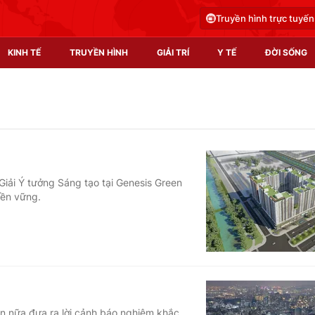
Truyền hình trực tuyến
KINH TẾ
TRUYỀN HÌNH
GIẢI TRÍ
Y TẾ
ĐỜI SỐNG
Pháp luật
Y tế
Truyền hình
Multimedia
Phim VTV
Video
iải Ý tưởng Sáng tạo tại Genesis Green
bền vững.
Hậu trường
Shorts video
Nhân vật
Podcast
Khán giả
EMagazine
Giải sao mai
Photo
Infographic
n nữa đưa ra lời cảnh báo nghiêm khắc