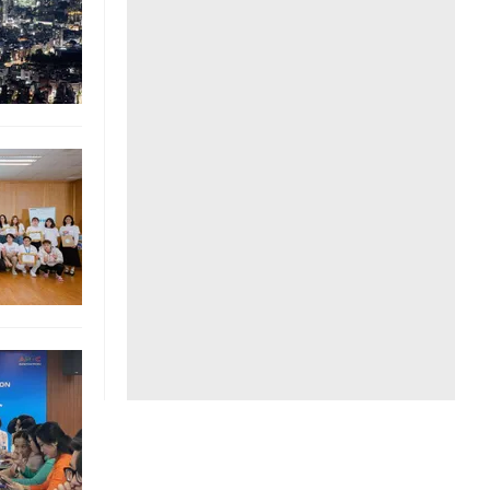
Liên hệ toà soạn
hệ tương lai