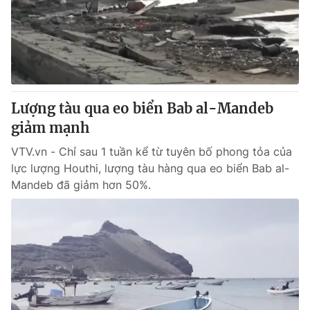
Tin tức
Kinh tế
Thế giới đó đây
Tài chính
Dữ liệu và đời sống
Câu chuyện quốc tế
Thị trường
Lượng tàu qua eo biển Bab al-Mandeb
Truyền hình
Góc doanh nghiệp
giảm mạnh
Phim VTV
Giải trí
VTV.vn - Chỉ sau 1 tuần kể từ tuyên bố phong tỏa của
Hậu trường
lực lượng Houthi, lượng tàu hàng qua eo biển Bab al-
Điện ảnh
Mandeb đã giảm hơn 50%.
Đời sống
Nhân vật
Âm nhạc
Du lịch
Khán giả
Giáo dục
Sao
Làm đẹp
Giải sao mai
Tuyển sinh
Công nghệ
Chất lượng cuộc sống
Học trực tuyến
Hitech Công nghệ tương lai