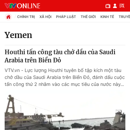
CHÍNH TRỊ
XÃ HỘI
PHÁP LUẬT
THẾ GIỚI
KINH TẾ
TRUYỀ
Yemen
Chuyên mục
Houthi tấn công tàu chở dầu của Saudi
Chính trị
Arabia trên Biển Đỏ
VTV.vn - Lực lượng Houthi tuyên bố tập kích một tàu
Xã hội
chở dầu của Saudi Arabia trên Biển Đỏ, đánh dấu cuộc
tấn công thứ 2 nhằm vào các mục tiêu của nước này...
Pháp luật
Y tế
Thế giới