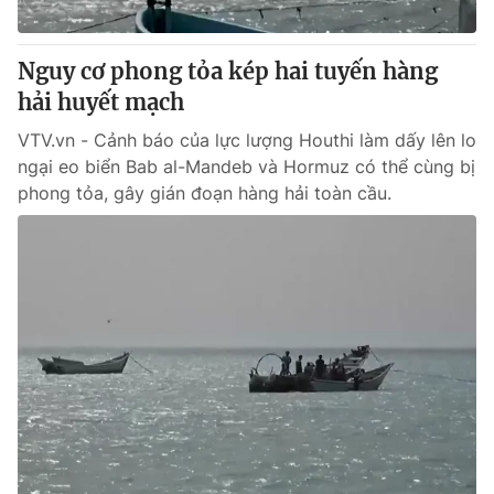
® Cấm sao chép dưới mọi hình thức nếu không có sự chấp
Nguy cơ phong tỏa kép hai tuyến hàng
thuận bằng văn bản. Ghi rõ nguồn VTV.vn khi phát hành lại
hải huyết mạch
thông tin từ website này.
VTV.vn - Cảnh báo của lực lượng Houthi làm dấy lên lo
ngại eo biển Bab al-Mandeb và Hormuz có thể cùng bị
phong tỏa, gây gián đoạn hàng hải toàn cầu.