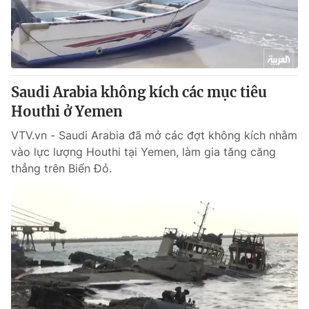
Giao lưu trực tuyến
Sản phẩm
Lịch phát sóng
Thị trường
Tư vấn
Saudi Arabia không kích các mục tiêu
Chuyên mục khác
Houthi ở Yemen
Emagazine
Podcast
VTV.vn - Saudi Arabia đã mở các đợt không kích nhằm
vào lực lượng Houthi tại Yemen, làm gia tăng căng
Photo
Infographic
thẳng trên Biển Đỏ.
Video
Shorts video
VTV Money
VTV Thể thao
VTV Sức khoẻ
Bất động sản