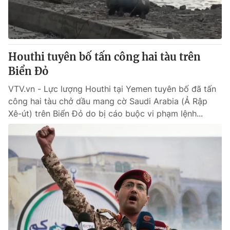
Thị trường 24h
Tấm lòng Việt
VTV4
Vươn mình bằng AI
Houthi tuyên bố tấn công hai tàu trên
VTV9
VTV8
Biển Đỏ
VTV.vn - Lực lượng Houthi tại Yemen tuyên bố đã tấn
Liên hệ tòa soạn
English
công hai tàu chở dầu mang cờ Saudi Arabia (Ả Rập
Xê-út) trên Biển Đỏ do bị cáo buộc vi phạm lệnh...
THỜI BÁO VTV
Theo dõi báo trên
Cơ quan chủ quản:
Đài Truyền hình Việt Nam
Cơ quan báo chí:
Thời báo VTV