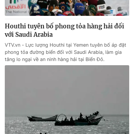
Giấy phép hoạt động báo in và báo điện tử số 483/GP-BTTTT
cấp ngày 29/12/2023
Tổng Biên tập:
Vũ Thanh Thủy
Houthi tuyên bố phong tỏa hàng hải đối
Phó Tổng Biên tập:
Nguyễn Thị Mỹ Hạnh, Phạm Quốc Thắng,
với Saudi Arabia
Nguyễn Trọng Ninh
Tổng đài VTV:
024.38 355 931 - 024.38 355 932
VTV.vn - Lực lượng Houthi tại Yemen tuyên bố áp đặt
Ðiện thoại Thời báo VTV:
024.66 897 897
phong tỏa đường biển đối với Saudi Arabia, làm gia
Email:
toasoan@vtv.vn
tăng lo ngại về an ninh hàng hải tại Biển Đỏ.
Liên hệ quảng cáo:
024-7300.7108