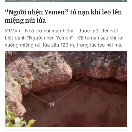
“Người nhện Yemen” tử nạn khi leo lên
miệng núi lửa
VTV.vn - Nhà leo núi mạo hiểm - được biết đến với
biệt danh “Người nhện Yemen” - đã tử nạn sau khi rơi
xuống miệng núi lửa sâu 120 m, trong lúc leo núi mà...