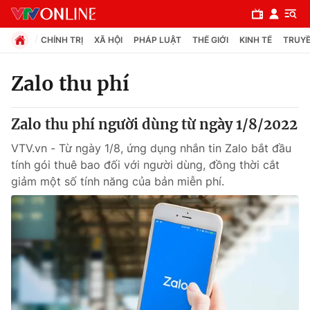
CHÍNH TRỊ
XÃ HỘI
PHÁP LUẬT
THẾ GIỚI
KINH TẾ
TRUYỀ
Zalo thu phí
Chuyên mục
Zalo thu phí người dùng từ ngày 1/8/2022
Chính trị
VTV.vn - Từ ngày 1/8, ứng dụng nhắn tin Zalo bắt đầu
tính gói thuê bao đối với người dùng, đồng thời cắt
Xã hội
giảm một số tính năng của bản miễn phí.
Pháp luật
Y tế
Thế giới