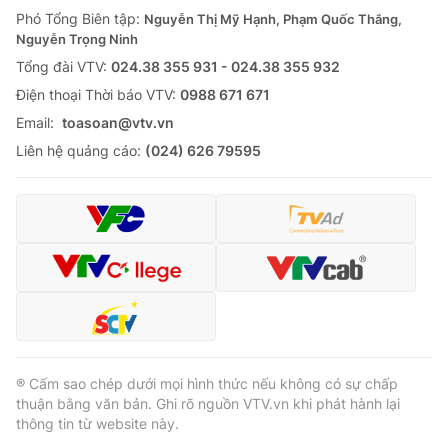
Giao lưu trực tuyến
Phó Tổng Biên tập:
Nguyễn Thị Mỹ Hạnh, Phạm Quốc Thắng,
Sản phẩm
Nguyễn Trọng Ninh
Lịch phát sóng
Thị trường
Tổng đài VTV:
024.38 355 931 - 024.38 355 932
Ðiện thoại Thời báo VTV:
0988 671 671
Tư vấn
Email:
toasoan@vtv.vn
Chuyên mục khác
Liên hệ quảng cáo:
(024) 626 79595
Emagazine
Podcast
Photo
Infographic
Video
Shorts video
VTV Money
VTV Thể thao
® Cấm sao chép dưới mọi hình thức nếu không có sự chấp
VTV Sức khoẻ
Bất động sản
thuận bằng văn bản. Ghi rõ nguồn VTV.vn khi phát hành lại
thông tin từ website này.