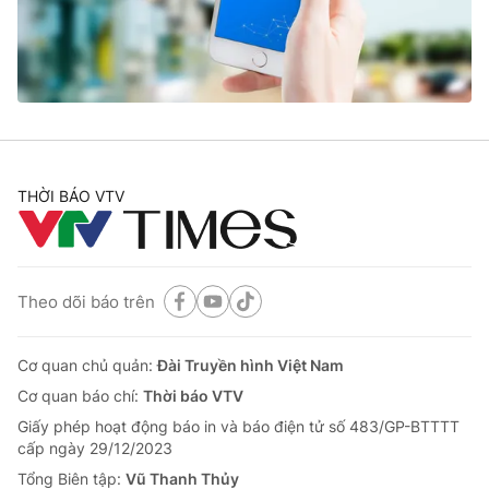
Tin tức
Kinh tế
Thế giới đó đây
Tài chính
Dữ liệu và đời sống
Câu chuyện quốc tế
Thị trường
Truyền hình
Góc doanh nghiệp
THỜI BÁO VTV
Phim VTV
Giải trí
Hậu trường
Điện ảnh
Đời sống
Theo dõi báo trên
Nhân vật
Âm nhạc
Du lịch
Khán giả
Giáo dục
Cơ quan chủ quản:
Đài Truyền hình Việt Nam
Sao
Làm đẹp
Giải sao mai
Cơ quan báo chí:
Thời báo VTV
Tuyển sinh
Công nghệ
Giấy phép hoạt động báo in và báo điện tử số 483/GP-BTTTT
Chất lượng cuộc sống
cấp ngày 29/12/2023
Học trực tuyến
Hitech Công nghệ tương lai
Tổng Biên tập:
Vũ Thanh Thủy