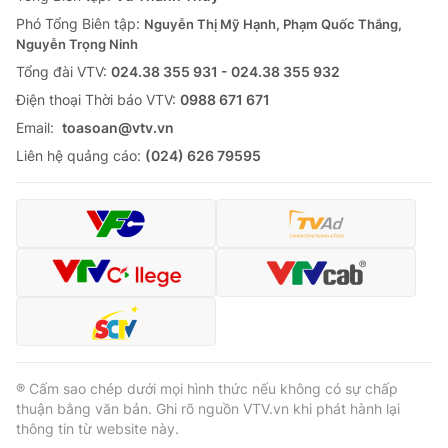
Thị trường 24h
Tấm lòng Việt
Phó Tổng Biên tập:
Nguyễn Thị Mỹ Hạnh, Phạm Quốc Thắng,
Nguyễn Trọng Ninh
VTV4
Vươn mình bằng AI
Tổng đài VTV:
024.38 355 931 - 024.38 355 932
Ðiện thoại Thời báo VTV:
0988 671 671
VTV9
VTV8
Email:
toasoan@vtv.vn
Liên hệ quảng cáo:
(024) 626 79595
Liên hệ tòa soạn
English
THỜI BÁO VTV
Theo dõi báo trên
® Cấm sao chép dưới mọi hình thức nếu không có sự chấp
thuận bằng văn bản. Ghi rõ nguồn VTV.vn khi phát hành lại
thông tin từ website này.
Cơ quan chủ quản:
Đài Truyền hình Việt Nam