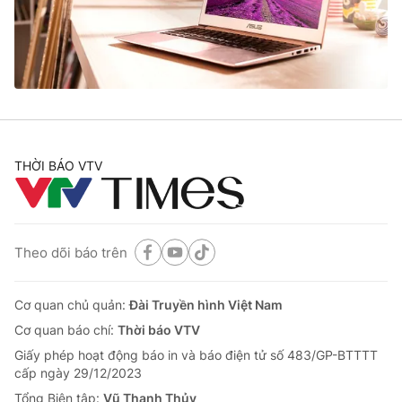
Giao lưu trực tuyến
Sản phẩm
Lịch phát sóng
Thị trường
Tư vấn
Chuyên mục khác
Emagazine
Podcast
THỜI BÁO VTV
Photo
Infographic
Theo dõi báo trên
Video
Shorts video
Cơ quan chủ quản:
Đài Truyền hình Việt Nam
VTV Money
VTV Thể thao
Cơ quan báo chí:
Thời báo VTV
Giấy phép hoạt động báo in và báo điện tử số 483/GP-BTTTT
VTV Sức khoẻ
Bất động sản
cấp ngày 29/12/2023
Tổng Biên tập:
Vũ Thanh Thủy