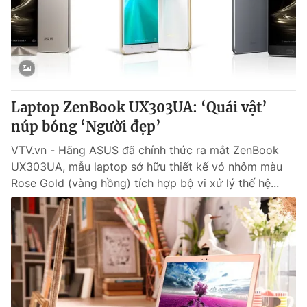
Tin tức
Kinh tế
Thế giới đó đây
Tài chính
Dữ liệu và đời sống
Câu chuyện quốc tế
Thị trường
Laptop ZenBook UX303UA: ‘Quái vật’
Truyền hình
Góc doanh nghiệp
núp bóng ‘Người đẹp’
Phim VTV
Giải trí
VTV.vn - Hãng ASUS đã chính thức ra mắt ZenBook
Hậu trường
UX303UA, mẫu laptop sở hữu thiết kế vỏ nhôm màu
Điện ảnh
Rose Gold (vàng hồng) tích hợp bộ vi xử lý thế hệ...
Đời sống
Nhân vật
Âm nhạc
Du lịch
Khán giả
Giáo dục
Sao
Làm đẹp
Giải sao mai
Tuyển sinh
Công nghệ
Chất lượng cuộc sống
Học trực tuyến
Hitech Công nghệ tương lai