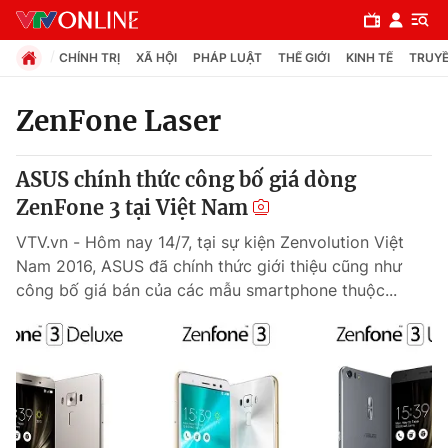
CHÍNH TRỊ
XÃ HỘI
PHÁP LUẬT
THẾ GIỚI
KINH TẾ
TRUYỀ
ZenFone Laser
Chuyên mục
ASUS chính thức công bố giá dòng
Chính trị
ZenFone 3 tại Việt Nam
VTV.vn - Hôm nay 14/7, tại sự kiện Zenvolution Việt
Xã hội
Nam 2016, ASUS đã chính thức giới thiệu cũng như
công bố giá bán của các mẫu smartphone thuộc...
Pháp luật
Y tế
Thế giới