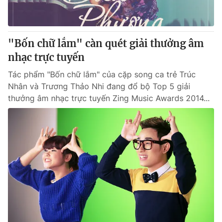
Cơ quan báo chí:
Thời báo VTV
Giấy phép hoạt động báo in và báo điện tử số 483/GP-BTTTT
cấp ngày 29/12/2023
"Bốn chữ lắm" càn quét giải thưởng âm
Tổng Biên tập:
Vũ Thanh Thủy
nhạc trực tuyến
Phó Tổng Biên tập:
Nguyễn Thị Mỹ Hạnh, Phạm Quốc Thắng,
Tác phẩm "Bốn chữ lắm" của cặp song ca trẻ Trúc
Nguyễn Trọng Ninh
Nhân và Trương Thảo Nhi đang đổ bộ Top 5 giải
Tổng đài VTV:
024.38 355 931 - 024.38 355 932
thưởng âm nhạc trực tuyến Zing Music Awards 2014...
Ðiện thoại Thời báo VTV:
024.66 897 897
Email:
toasoan@vtv.vn
Liên hệ quảng cáo:
024-7300.7108