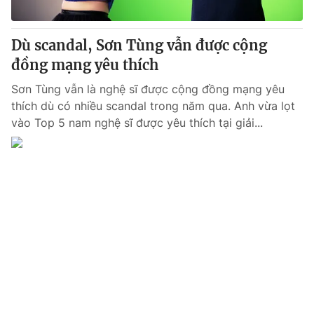
Dù scandal, Sơn Tùng vẫn được cộng
đồng mạng yêu thích
® Cấm sao chép dưới mọi hình thức nếu không có sự chấp
thuận bằng văn bản. Ghi rõ nguồn VTV.vn khi phát hành lại
Sơn Tùng vẫn là nghệ sĩ được cộng đồng mạng yêu
thông tin từ website này.
thích dù có nhiều scandal trong năm qua. Anh vừa lọt
vào Top 5 nam nghệ sĩ được yêu thích tại giải...