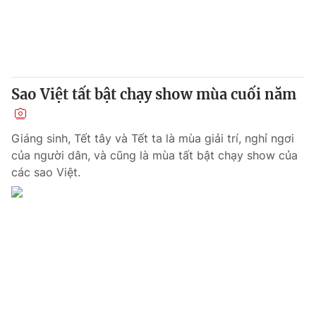
Giao lưu trực tuyến
Sản phẩm
Lịch phát sóng
Thị trường
Tư vấn
Sao Việt tất bật chạy show mùa cuối năm
Chuyên mục khác
Emagazine
Podcast
Giáng sinh, Tết tây và Tết ta là mùa giải trí, nghỉ ngơi
của người dân, và cũng là mùa tất bật chạy show của
Photo
Infographic
các sao Việt.
Video
Shorts video
VTV Money
VTV Thể thao
VTV Sức khoẻ
Bất động sản