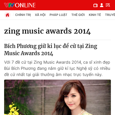
CHÍNH TRỊ
XÃ HỘI
PHÁP LUẬT
THẾ GIỚI
KINH TẾ
TRUYỀ
zing music awards 2014
Chuyên mục
Bích Phương giữ kỉ lục đề cử tại Zing
Chính trị
Music Awards 2014
Với 7 đề cử tại Zing Music Awards 2014, ca sĩ xinh đẹp
Xã hội
Bùi Bích Phương đang nắm giữ kỉ lục Nghệ sỹ có nhiều
đề cử nhất tại giải thưởng âm nhạc trực tuyến này.
Pháp luật
Y tế
Thế giới