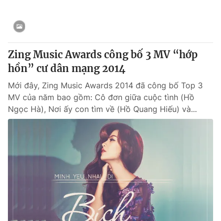
Thị trường 24h
Tấm lòng Việt
VTV4
Vươn mình bằng AI
Zing Music Awards công bố 3 MV “hớp
VTV9
VTV8
hồn” cư dân mạng 2014
Mới đây, Zing Music Awards 2014 đã công bố Top 3
Liên hệ tòa soạn
English
MV của năm bao gồm: Cô đơn giữa cuộc tình (Hồ
Ngọc Hà), Nơi ấy con tìm về (Hồ Quang Hiếu) và...
THỜI BÁO VTV
Theo dõi báo trên
Cơ quan chủ quản:
Đài Truyền hình Việt Nam