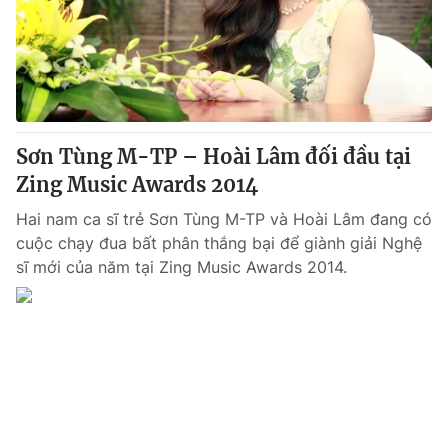
Tin tức
Kinh tế
Thế giới đó đây
Tài chính
Dữ liệu và đời sống
Câu chuyện quốc tế
Thị trường
Sơn Tùng M-TP – Hoài Lâm đối đầu tại
Truyền hình
Góc doanh nghiệp
Zing Music Awards 2014
Phim VTV
Giải trí
Hai nam ca sĩ trẻ Sơn Tùng M-TP và Hoài Lâm đang có
Hậu trường
cuộc chạy đua bất phân thắng bại để giành giải Nghệ
Điện ảnh
sĩ mới của năm tại Zing Music Awards 2014.
Đời sống
Nhân vật
Âm nhạc
Du lịch
Khán giả
Giáo dục
Sao
Làm đẹp
Giải sao mai
Tuyển sinh
Công nghệ
Chất lượng cuộc sống
Học trực tuyến
Hitech Công nghệ tương lai