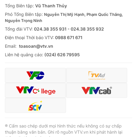
Giao lưu trực tuyến
Tổng Biên tập:
Vũ Thanh Thủy
Sản phẩm
Phó Tổng Biên tập:
Nguyễn Thị Mỹ Hạnh, Phạm Quốc Thắng,
Lịch phát sóng
Thị trường
Nguyễn Trọng Ninh
Tổng đài VTV:
024.38 355 931 - 024.38 355 932
Tư vấn
Ðiện thoại Thời báo VTV:
0988 671 671
Chuyên mục khác
Email:
toasoan@vtv.vn
Emagazine
Podcast
Liên hệ quảng cáo:
(024) 626 79595
Photo
Infographic
Video
Shorts video
VTV Money
VTV Thể thao
VTV Sức khoẻ
Bất động sản
® Cấm sao chép dưới mọi hình thức nếu không có sự chấp
thuận bằng văn bản. Ghi rõ nguồn VTV.vn khi phát hành lại