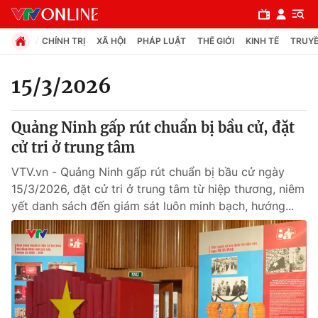
CHÍNH TRỊ
XÃ HỘI
PHÁP LUẬT
THẾ GIỚI
KINH TẾ
TRUYỀ
15/3/2026
Chuyên mục
Quảng Ninh gấp rút chuẩn bị bầu cử, đặt
Chính trị
cử tri ở trung tâm
VTV.vn - Quảng Ninh gấp rút chuẩn bị bầu cử ngày
Xã hội
15/3/2026, đặt cử tri ở trung tâm từ hiệp thương, niêm
yết danh sách đến giám sát luôn minh bạch, hướng...
Pháp luật
Y tế
Thế giới