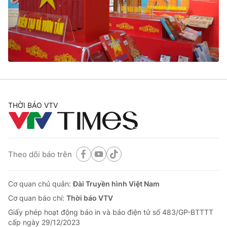
Tin tức
Kinh tế
Thế giới đó đây
Tài chính
Dữ liệu và đời sống
Câu chuyện quốc tế
Thị trường
Truyền hình
Góc doanh nghiệp
Phim VTV
THỜI BÁO VTV
Giải trí
Hậu trường
Điện ảnh
Đời sống
Nhân vật
Âm nhạc
Theo dõi báo trên
Du lịch
Khán giả
Giáo dục
Sao
Làm đẹp
Giải sao mai
Cơ quan chủ quản:
Đài Truyền hình Việt Nam
Tuyển sinh
Công nghệ
Cơ quan báo chí:
Thời báo VTV
Chất lượng cuộc sống
Học trực tuyến
Giấy phép hoạt động báo in và báo điện tử số 483/GP-BTTTT
Hitech Công nghệ tương lai
cấp ngày 29/12/2023