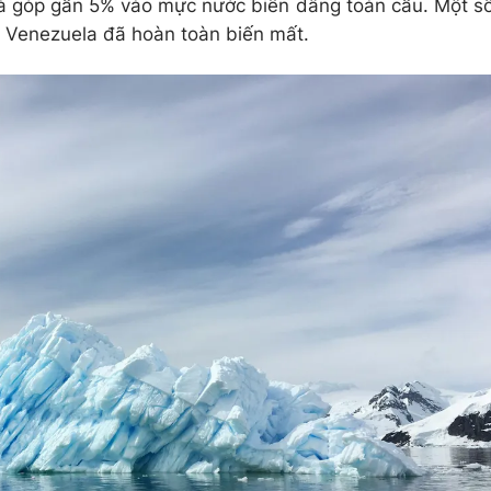
à góp gần 5% vào mực nước biển dâng toàn cầu. Một s
à Venezuela đã hoàn toàn biến mất.