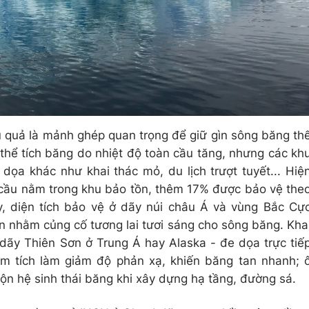
u quả là mảnh ghép quan trọng để giữ gìn sông băng th
 thể tích băng do nhiệt độ toàn cầu tăng, nhưng các kh
dọa khác như khai thác mỏ, du lịch trượt tuyết... Hiệ
cầu nằm trong khu bảo tồn, thêm 17% được bảo vệ the
, diện tích bảo vệ ở dãy núi châu Á và vùng Bắc Cự
n nhằm củng cố tương lai tươi sáng cho sông băng. Kha
dãy Thiên Sơn ở Trung Á hay Alaska - đe dọa trực tiế
m tích làm giảm độ phản xạ, khiến băng tan nhanh; 
ộn hệ sinh thái băng khi xây dựng hạ tầng, đường sá.