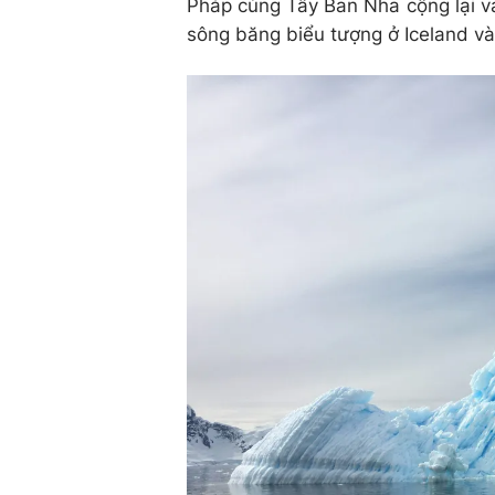
Pháp cùng Tây Ban Nha cộng lại v
sông băng biểu tượng ở Iceland v