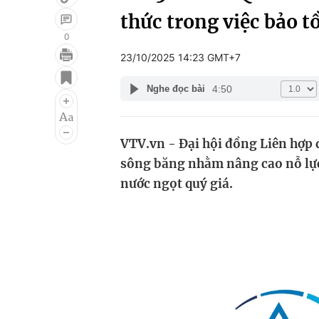
thức trong việc bảo t
0
23/10/2025 14:23 GMT+7
Giải trí
Đời sống
4:50
Nghe đọc bài
Điện ảnh
Du lịch
Âm nhạc
Làm đẹp
VTV.vn - Đại hội đồng Liên hợp 
Sao
Chất lượng cuộc sốn
sông băng nhằm nâng cao nỗ lực 
nước ngọt quý giá.