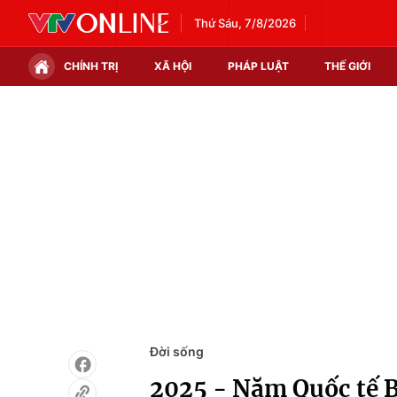
Thứ Sáu, 7/8/2026
CHÍNH TRỊ
XÃ HỘI
PHÁP LUẬT
THẾ GIỚI
Chính trị
Xã hội
Thế giới
Kinh tế
Tin tức
Tài chính
Thế giới đó đây
Thị trường
Câu chuyện quốc tế
Góc doanh nghiệp
Dữ liệu và đời sống
Đời sống
2025 - Năm Quốc tế B