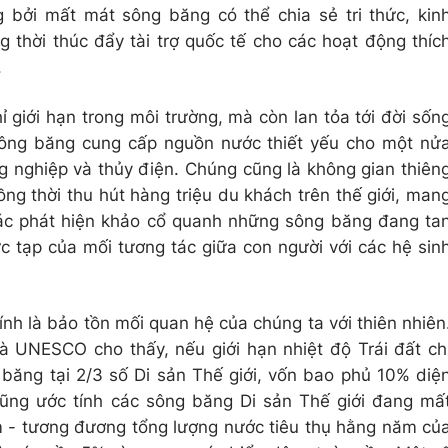
 bởi mất mát sông băng có thể chia sẻ tri thức, kin
 thời thúc đẩy tài trợ quốc tế cho các hoạt động thíc
.
giới hạn trong môi trường, mà còn lan tỏa tới đời sốn
 Sông băng cung cấp nguồn nước thiết yếu cho một nử
ng nghiệp và thủy điện. Chúng cũng là không gian thiên
ồng thời thu hút hàng triệu du khách trên thế giới, man
Các phát hiện khảo cổ quanh những sông băng đang ta
ức tạp của mối tương tác giữa con người với các hệ sin
nh là bảo tồn mối quan hệ của chúng ta với thiên nhiên
 UNESCO cho thấy, nếu giới hạn nhiệt độ Trái đất ch
 băng tại 2/3 số Di sản Thế giới, vốn bao phủ 10% diệ
cũng ước tính các sông băng Di sản Thế giới đang mấ
m - tương đương tổng lượng nước tiêu thụ hằng năm củ