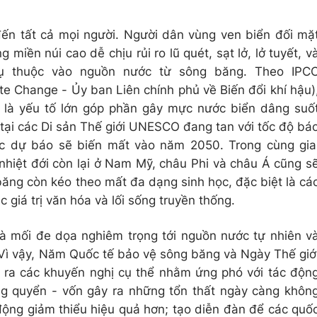
ến tất cả mọi người. Người dân vùng ven biển đối mặ
miền núi cao dễ chịu rủi ro lũ quét, sạt lở, lở tuyết, v
ụ thuộc vào nguồn nước từ sông băng. Theo IPC
te Change - Ủy ban Liên chính phủ về Biến đổi khí hậu)
a là yếu tố lớn góp phần gây mực nước biển dâng suố
tại các Di sản Thế giới UNESCO đang tan với tốc độ bá
c dự báo sẽ biến mất vào năm 2050. Trong cùng gia
nhiệt đới còn lại ở Nam Mỹ, châu Phi và châu Á cũng s
băng còn kéo theo mất đa dạng sinh học, đặc biệt là cá
 giá trị văn hóa và lối sống truyền thống.
 là mối đe dọa nghiêm trọng tới nguồn nước tự nhiên v
. Vì vậy, Năm Quốc tế bảo vệ sông băng và Ngày Thế giớ
 ra các khuyến nghị cụ thể nhằm ứng phó với tác độn
ng quyển - vốn gây ra những tổn thất ngày càng khôn
động giảm thiểu hiệu quả hơn; tạo diễn đàn để các quố