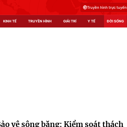
Truyền hình trực tuyến
KINH TẾ
TRUYỀN HÌNH
GIẢI TRÍ
Y TẾ
ĐỜI SỐNG
Pháp luật
Y tế
Truyền hình
Multimedia
Phim VTV
Video
Hậu trường
Shorts video
Nhân vật
Podcast
Khán giả
EMagazine
Giải sao mai
Photo
ảo vệ sông băng: Kiểm soát thách
Infographic