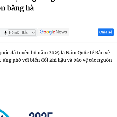
ồn băng hà
Góc ảnh
Giáo dục
Công nghệ
Chia sẻ
Tuyển sinh
Hitech Công ng
Học trực tuyến
Sản phẩm
quốc đã tuyên bố năm 2025 là Năm Quốc tế Bảo vệ
g
Thị trường
ứng phó với biến đổi khí hậu và bảo vệ các nguồn
Tư vấn