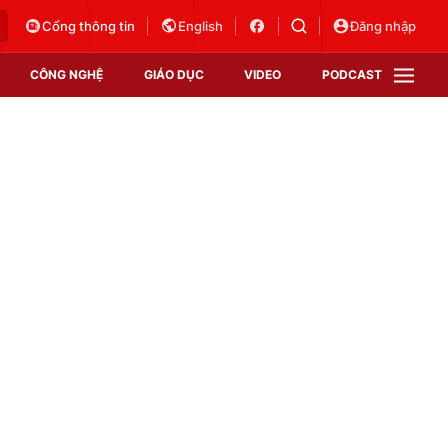
Cổng thông tin
English
Đăng nhập
CÔNG NGHỆ
GIÁO DỤC
VIDEO
PODCAST
VTV Money
VTV Thể thao
VTV Sức khoẻ
Bất động sản
Thị trường 24h
Tấm lòng Việt
Vươn mình bằng AI
VTV4
VTV8
VTV9
Lịch phát sóng
Giao lưu trực tuyến
Sự kiện