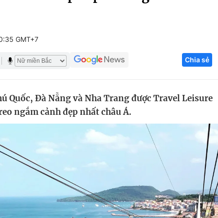
Góc ảnh
10:35 GMT+7
Giáo dục
Công nghệ
Chia sẻ
Tuyển sinh
Hitech Công ng
Học trực tuyến
Sản phẩm
Phú Quốc, Đà Nẵng và Nha Trang được Travel Leisure
g
Thị trường
reo ngắm cảnh đẹp nhất châu Á.
Tư vấn