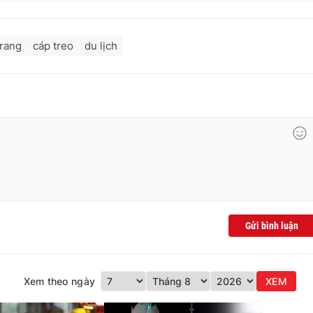
rang
cáp treo
du lịch
Gửi bình luận
Xem theo ngày
XEM