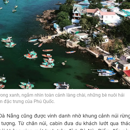
ong xanh, ngắm nhìn toàn cảnh làng chài, những bè nuôi hải
n đặc trưng của Phú Quốc.
ại Đà Nẵng cũng được vinh danh nhờ khung cảnh núi rừn
 tượng. Từ chân núi, cabin đưa du khách lướt qua thá