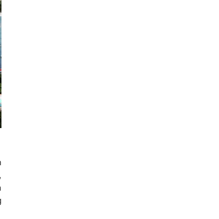
n
,
à
g