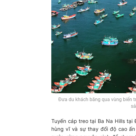
Đưa du khách băng qua vùng biển tr
sả
Tuyến cáp treo tại Ba Na Hills t
hùng vĩ và sự thay đổi độ cao ấn