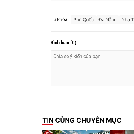
Từ khóa:
Phú Quốc
Đà Nẵng
Nha T
Bình luận
(
0
)
TIN CÙNG CHUYÊN MỤC