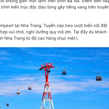
ới không gian mát lạnh trên đỉnh Bà Nà. Điểm đến nà
trình kiến trúc độc đáo từng gây tiếng vang trên truyề
Vinpearl tại Nha Trang. Tuyến cáp treo vượt biển nối đất
tổ hợp vui chơi, nghỉ dưỡng quy mô lớn. Tại đây du khách
nh Nha Trang từ độ cao hàng chục mét.\