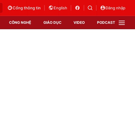
Cổng thông tin
English
Đăng nhập
CÔNG NGHỆ
GIÁO DỤC
VIDEO
PODCAST
VTV Money
VTV Thể thao
VTV Sức khoẻ
Bất động sản
Thị trường 24h
Tấm lòng Việt
Vươn mình bằng AI
VTV4
VTV8
VTV9
Lịch phát sóng
Giao lưu trực tuyến
Sự kiện