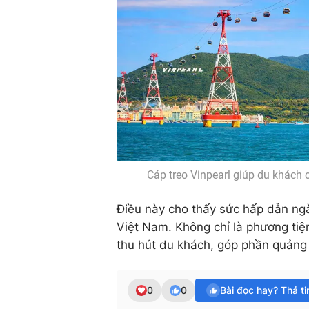
Cáp treo Vinpearl giúp du khách 
Điều này cho thấy sức hấp dẫn ngà
Việt Nam. Không chỉ là phương tiệ
thu hút du khách, góp phần quảng 
0
0
Bài đọc hay? Thả t