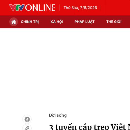
Thứ Sáu, 7/8/2026
CHÍNH TRỊ
XÃ HỘI
PHÁP LUẬT
THẾ GIỚI
Chính trị
Xã hội
Thế giới
Kinh tế
Tin tức
Tài chính
Thế giới đó đây
Thị trường
Câu chuyện quốc tế
Góc doanh nghiệp
Dữ liệu và đời sống
Đời sống
3 tuyến cáp treo Việ