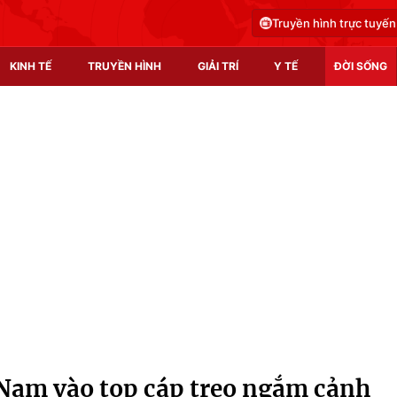
Truyền hình trực tuyến
KINH TẾ
TRUYỀN HÌNH
GIẢI TRÍ
Y TẾ
ĐỜI SỐNG
Pháp luật
Y tế
Truyền hình
Multimedia
Phim VTV
Video
Hậu trường
Shorts video
Nhân vật
Podcast
Khán giả
EMagazine
Giải sao mai
Photo
t Nam vào top cáp treo ngắm cảnh
Infographic