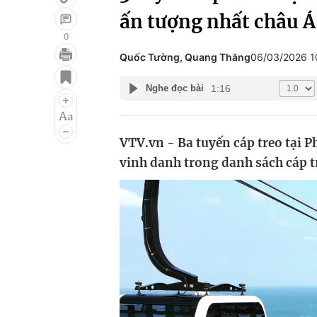
ấn tượng nhất châu Á
0
Quốc Tường, Quang Thăng
06/03/2026 
Giải trí
Đời sống
1:16
Nghe đọc bài
Điện ảnh
Du lịch
Âm nhạc
Làm đẹp
VTV.vn - Ba tuyến cáp treo tại 
Sao
Chất lượng cuộc sốn
vinh danh trong danh sách cáp t