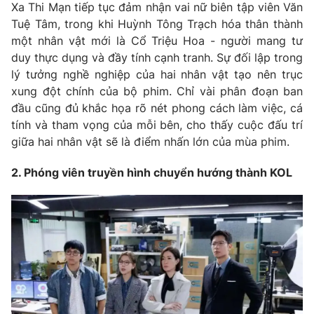
Xa Thi Mạn tiếp tục đảm nhận vai nữ biên tập viên Văn
Tuệ Tâm, trong khi Huỳnh Tông Trạch hóa thân thành
một nhân vật mới là Cổ Triệu Hoa - người mang tư
duy thực dụng và đầy tính cạnh tranh. Sự đối lập trong
THỜI BÁO VTV
lý tưởng nghề nghiệp của hai nhân vật tạo nên trục
xung đột chính của bộ phim. Chỉ vài phân đoạn ban
đầu cũng đủ khắc họa rõ nét phong cách làm việc, cá
Theo dõi báo trên
tính và tham vọng của mỗi bên, cho thấy cuộc đấu trí
giữa hai nhân vật sẽ là điểm nhấn lớn của mùa phim.
Cơ quan chủ quản:
Đài Truyền hình Việt Nam
Cơ quan báo chí:
Thời báo VTV
2. Phóng viên truyền hình chuyển hướng thành KOL
Giấy phép hoạt động báo in và báo điện tử số 483/GP-BTTTT
cấp ngày 29/12/2023
Tổng Biên tập:
Vũ Thanh Thủy
Phó Tổng Biên tập:
Nguyễn Thị Mỹ Hạnh, Phạm Quốc Thắng,
Nguyễn Trọng Ninh
Tổng đài VTV:
024.38 355 931 - 024.38 355 932
Ðiện thoại Thời báo VTV:
024.66 897 897