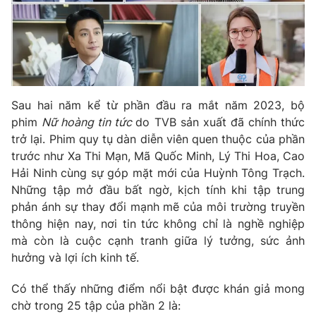
Phim VTV
Giải trí
Hậu trường
Điện ảnh
Đời sống
Nhân vật
Âm nhạc
Du lịch
Khán giả
Giáo dục
Sao
Sau hai năm kể từ phần đầu ra mắt năm 2023, bộ
Làm đẹp
Giải sao mai
phim
Nữ hoàng tin tức
do TVB sản xuất đã chính thức
Tuyển sinh
Công nghệ
trở lại. Phim quy tụ dàn diễn viên quen thuộc của phần
Chất lượng cuộc sống
Học trực tuyến
trước như
Xa Thi Mạn
, Mã Quốc Minh, Lý Thi Hoa, Cao
Hitech Công nghệ tương lai
Hải Ninh cùng sự góp mặt mới của
Huỳnh Tông Trạch
.
Giao lưu trực tuyến
Những tập mở đầu bất ngờ, kịch tính khi tập trung
Sản phẩm
phản ánh sự thay đổi mạnh mẽ của môi trường truyền
Lịch phát sóng
thông hiện nay, nơi tin tức không chỉ là nghề nghiệp
Thị trường
mà còn là cuộc cạnh tranh giữa lý tưởng, sức ảnh
Tư vấn
hưởng và lợi ích kinh tế.
Chuyên mục khác
Có thể thấy những điểm nổi bật được khán giả mong
Emagazine
Podcast
chờ trong 25 tập của phần 2 là: