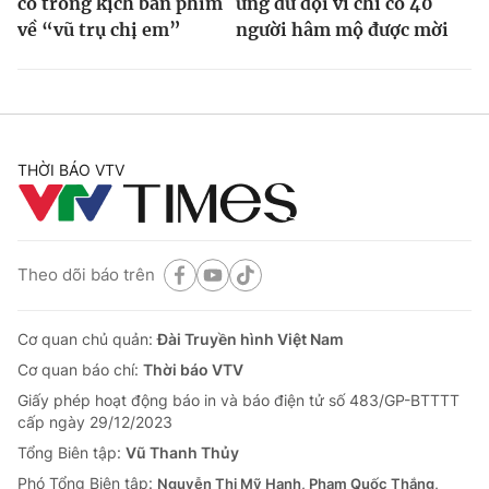
có trong kịch bản phim
ứng dữ dội vì chỉ có 40
về “vũ trụ chị em”
người hâm mộ được mời
THỜI BÁO VTV
Theo dõi báo trên
Cơ quan chủ quản:
Đài Truyền hình Việt Nam
Cơ quan báo chí:
Thời báo VTV
Giấy phép hoạt động báo in và báo điện tử số 483/GP-BTTTT
cấp ngày 29/12/2023
Tổng Biên tập:
Vũ Thanh Thủy
Phó Tổng Biên tập:
Nguyễn Thị Mỹ Hạnh, Phạm Quốc Thắng,