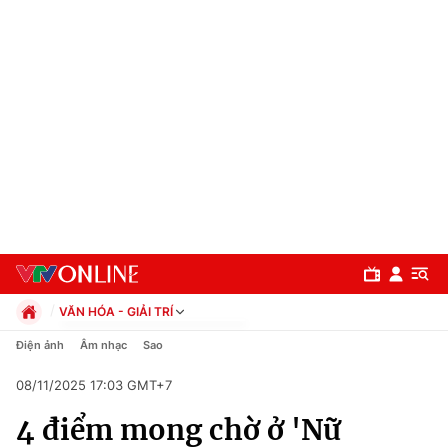
VĂN HÓA - GIẢI TRÍ
Chính trị
Điện ảnh
Âm nhạc
Sao
Xã hội
08/11/2025 17:03 GMT+7
Pháp luật
Chuyên mục
Kinh tế
4 điểm mong chờ ở 'Nữ
Thể thao