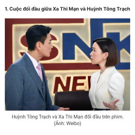
1. Cuộc đối đầu giữa Xa Thi Mạn và Huỳnh Tông Trạch
Photo
Infographic
Video
Shorts video
VTV Money
VTV Thể thao
VTV Sức khoẻ
Bất động sản
Thị trường 24h
Tấm lòng Việt
VTV4
Vươn mình bằng AI
VTV9
VTV8
Huỳnh Tông Trạch và Xa Thi Mạn đối đầu trên phim.
(Ảnh: Weibo)
Liên hệ tòa soạn
English