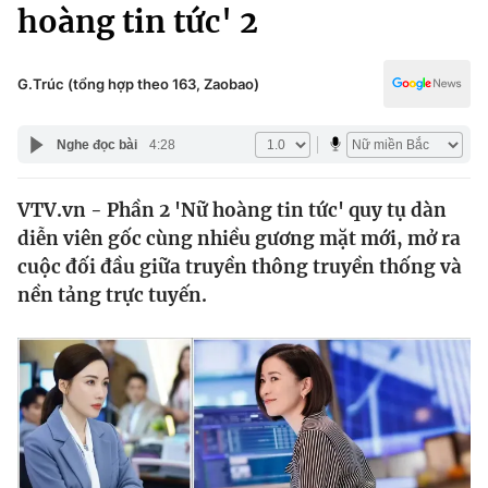
Chính trị
hoàng tin tức' 2
Truyền hình
Văn hóa - Giải trí
Xã hội
Y tế
G.Trúc (tổng hợp theo 163, Zaobao)
Đời sống
Pháp luật
Công nghệ
Nghe đọc bài
4:28
Giáo dục
Y tế
VTV.vn - Phần 2 'Nữ hoàng tin tức' quy tụ dàn
diễn viên gốc cùng nhiều gương mặt mới, mở ra
Thế giới
cuộc đối đầu giữa truyền thông truyền thống và
nền tảng trực tuyến.
Tin tức
Kinh tế
Thế giới đó đây
Tài chính
Dữ liệu và đời sống
Câu chuyện quốc tế
Thị trường
Truyền hình
Góc doanh nghiệp