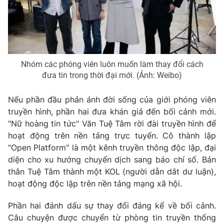
Email:
toasoan@vtv.vn
Liên hệ quảng cáo:
024-7300.7108
Nhóm các phóng viên luôn muốn làm thay đổi cách
đưa tin trong thời đại mới. (Ảnh: Weibo)
Nếu phần đầu phản ánh đời sống của giới phóng viên
truyền hình, phần hai đưa khán giả đến bối cảnh mới.
"Nữ hoàng tin tức" Văn Tuệ Tâm rời đài truyền hình để
hoạt động trên nền tảng trực tuyến. Cô thành lập
"Open Platform" là một kênh truyền thông độc lập, đại
® Cấm sao chép dưới mọi hình thức nếu không có sự chấp
diện cho xu hướng chuyển dịch sang báo chí số. Bản
thuận bằng văn bản. Ghi rõ nguồn VTV.vn khi phát hành lại
thân Tuệ Tâm thành một KOL (người dẫn dắt dư luận),
thông tin từ website này.
hoạt động độc lập trên nền tảng mạng xã hội.
Phần hai đánh dấu sự thay đổi đáng kể về bối cảnh.
Câu chuyện được chuyển từ phòng tin truyền thống